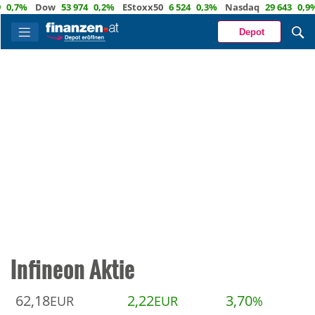
,7%
Dow
53 974
0,2%
EStoxx50
6 524
0,3%
Nasdaq
29 643
0,9%
Depot
Infineon Aktie
62,18
2,22
3,70
EUR
EUR
%