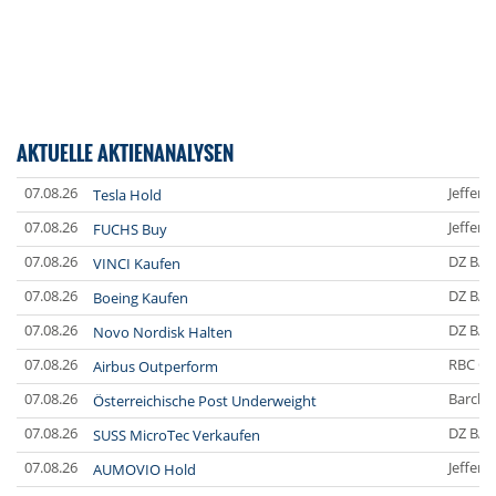
AKTUELLE AKTIENANALYSEN
07.08.26
Jefferi
Tesla Hold
07.08.26
Jefferi
FUCHS Buy
07.08.26
DZ BA
VINCI Kaufen
07.08.26
DZ BA
Boeing Kaufen
07.08.26
DZ BA
Novo Nordisk Halten
07.08.26
RBC Ca
Airbus Outperform
07.08.26
Barclay
Österreichische Post Underweight
07.08.26
DZ BA
SUSS MicroTec Verkaufen
07.08.26
Jefferi
AUMOVIO Hold