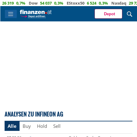
 319
0,7%
Dow
54 037
0,3%
EStoxx50
6 524
0,3%
Nasdaq
29 722
Depot
ANALYSEN ZU INFINEON AG
Alle
Buy
Hold
Sell