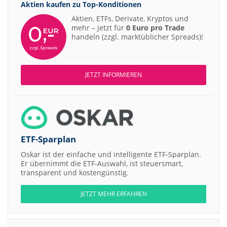
Aktien kaufen zu
Top-Konditionen
07.08.26
DZ BA
Scout24 Kaufen
Aktien, ETFs, Derivate, Kryptos und
07.08.26
Jefferi
mehr – jetzt für
0 Euro pro Trade
Allianz Hold
handeln (zzgl. marktüblicher Spreads)!
07.08.26
Bernst
Merck Market-Perform
07.08.26
RBC Ca
Allianz Sector Perform
07.08.26
Joh. Be
RATIONAL Buy
JETZT INFORMIEREN
07.08.26
DZ BA
Merck Kaufen
07.08.26
DZ BA
Kontron Kaufen
07.08.26
Jefferi
Daimler Truck Buy
07.08.26
Jefferi
ETF-Sparplan
Airbus Hold
07.08.26
UBS A
Münchener Rückversicherungs-Gesellschaft Neutral
Oskar ist der einfache und intelligente ETF-Sparplan.
Er übernimmt die ETF-Auswahl, ist steuersmart,
07.08.26
UBS A
IONOS Neutral
transparent und kostengünstig.
07.08.26
UBS A
Allianz Neutral
JETZT MEHR ERFAHREN
07.08.26
Deutsc
Carl Zeiss Meditec Hold
07.08.26
Deutsc
United Internet Buy