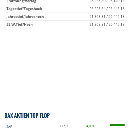
Eröffnung
/
Vortag
26 235,80 / 26 140,13
Tagestief
/
Tageshoch
26 223,64 / 26 445,18
Jahrestief
/
Jahreshoch
21 863,81 / 26 445,18
52 W.
Tief/Hoch
21 863,81 / 26 445,18
DAX AKTIEN TOP FLOP
177,96
4,08%
SAP