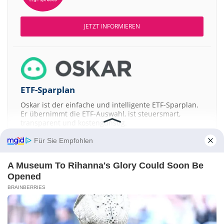
JETZT INFORMIEREN
ETF-Sparplan
Oskar ist der einfache und intelligente ETF-Sparplan.
Er übernimmt die ETF-Auswahl, ist steuersmart,
transparent und kostengünstig.
Für Sie Empfohlen
JETZT MEHR ERFAHREN
A Museum To Rihanna's Glory Could Soon Be
Opened
BRAINBERRIES
Aktien ATX
DAX
EuroStoxx 50
Dow Jones
NASDAQ 100
Nikkei 225
S&P 500