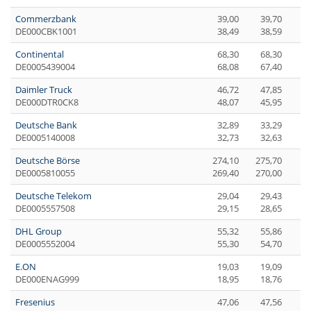
Commerzbank
39,00
39,70
DE000CBK1001
38,49
38,59
Continental
68,30
68,30
DE0005439004
68,08
67,40
Daimler Truck
46,72
47,85
DE000DTR0CK8
48,07
45,95
Deutsche Bank
32,89
33,29
DE0005140008
32,73
32,63
Deutsche Börse
274,10
275,70
DE0005810055
269,40
270,00
Deutsche Telekom
29,04
29,43
DE0005557508
29,15
28,65
DHL Group
55,32
55,86
DE0005552004
55,30
54,70
E.ON
19,03
19,09
DE000ENAG999
18,95
18,76
Fresenius
47,06
47,56