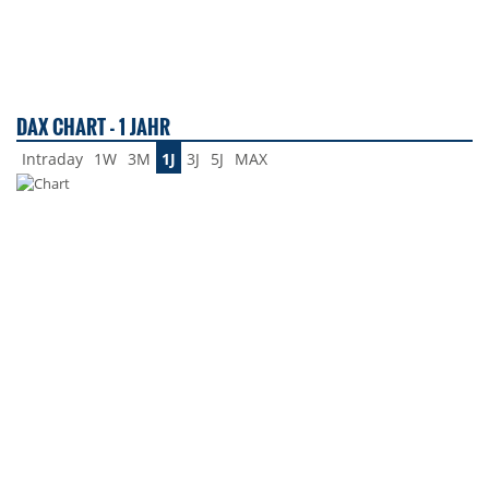
DAX CHART - 1 JAHR
Intraday
1W
3M
1J
3J
5J
MAX