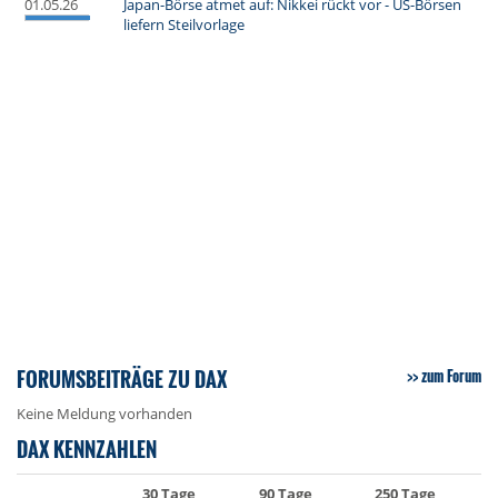
01.05.26
Japan-Börse atmet auf: Nikkei rückt vor - US-Börsen
liefern Steilvorlage
FORUMSBEITRÄGE ZU DAX
zum Forum
Keine Meldung vorhanden
DAX KENNZAHLEN
30 Tage
90 Tage
250 Tage