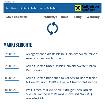
Werbung
Zertifikate mit Kapitalschutz oder Teilschutz
ISIN / Basiswert
Produkttyp
Brief
Fällig
Währung
MARKTBERICHTE
26.06.26
Anleger ziehen die Reißleine: Halbleiterwerte reißen
Asiens Börsen nach unten
23.06.26
Asiens Börsen unter Druck: Halbleiterwerte führen
Verluste an
03.06.26
Asiens Börsen mit neuen Rekorden: KI-Boom treibt
Nikkei 225 und TOPIX auf neue Allzeithöchststände
01.05.26
Wall Street im Blick: Apple-Aktie gibt den Ton an -
S&P 500 mit neuem Rekord - Dow und NASDAQ
uneinheitlich