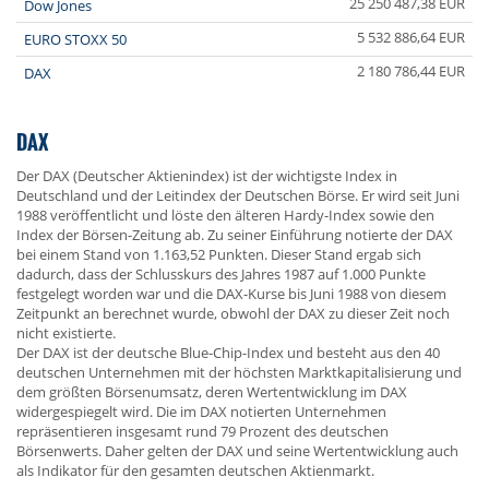
25 250 487,38 EUR
Dow Jones
5 532 886,64 EUR
EURO STOXX 50
2 180 786,44 EUR
DAX
DAX
Der DAX (Deutscher Aktienindex) ist der wichtigste Index in
Deutschland und der Leitindex der Deutschen Börse. Er wird seit Juni
1988 veröffentlicht und löste den älteren Hardy-Index sowie den
Index der Börsen-Zeitung ab. Zu seiner Einführung notierte der DAX
bei einem Stand von 1.163,52 Punkten. Dieser Stand ergab sich
dadurch, dass der Schlusskurs des Jahres 1987 auf 1.000 Punkte
festgelegt worden war und die DAX-Kurse bis Juni 1988 von diesem
Zeitpunkt an berechnet wurde, obwohl der DAX zu dieser Zeit noch
nicht existierte.
Der DAX ist der deutsche Blue-Chip-Index und besteht aus den 40
deutschen Unternehmen mit der höchsten Marktkapitalisierung und
dem größten Börsenumsatz, deren Wertentwicklung im DAX
widergespiegelt wird. Die im DAX notierten Unternehmen
repräsentieren insgesamt rund 79 Prozent des deutschen
Börsenwerts. Daher gelten der DAX und seine Wertentwicklung auch
als Indikator für den gesamten deutschen Aktienmarkt.