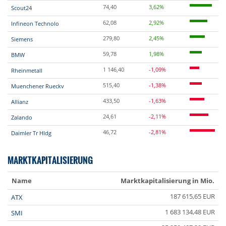
74,40
3,62%
Scout24
62,08
2,92%
Infineon Technolo
279,80
2,45%
Siemens
59,78
1,98%
BMW
1 146,40
-1,09%
Rheinmetall
515,40
-1,38%
Muenchener Rueckv
433,50
-1,63%
Allianz
24,61
-2,11%
Zalando
46,72
-2,81%
Daimler Tr Hldg
MARKTKAPITALISIERUNG
Name
Marktkapitalisierung in Mio.
187 615,65 EUR
ATX
1 683 134,48 EUR
SMI