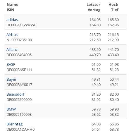
Name
Letzter
Hoch
ISIN
Vortag
Tief
adidas
164,05
165,80
DE000A1EWWW0
164,80
162,95
Airbus
213,70
216,15
NL0000235190
212,50
212,90
Allianz
433,50
441,70
DE0008404005
440,70
433,40
BASF
51,50
51,98
DE000BASF111
51,32
51,23
Bayer
49,81
50,44
DE000BAY0017
49,40
49,21
Beiersdorf
81,20
82,00
DE0005200000
81,92
80,40
BMW
59,78
59,90
DE0005190003
58,62
58,32
Brenntag
64,08
66,86
DE000A1DAHH0
64,64
63,78