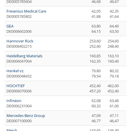
DE0005785604
46,68
46,67
Fresenius Medical Care
42,05
42,35
DE0005785802
41,88
41,64
GEA
63,80
64,40
DE0006602006
64,15
63,50
Hannover Rück
253,60
254,60
DE0008402215
252,40
248,40
Heidelberg Materials
160,85
163,10
DE0006047004
162,35
160,40
Henkel vz.
79,80
80,32
DE0006048432
79,54
79,18
HOCHTIEF
452,40
462,00
DE0006070006
457,20
452,40
Infineon
62,08
63,46
DE0006231004
60,32
61,00
Mercedes-Benz Group
47,09
47,11
DE0007100000
46,77
46,47
Merck
143,65
146,30