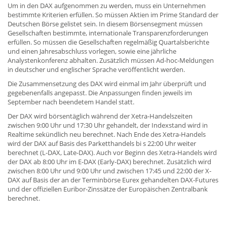
Um in den DAX aufgenommen zu werden, muss ein Unternehmen
bestimmte Kriterien erfüllen. So müssen Aktien im Prime Standard der
Deutschen Börse gelistet sein. In diesem Börsensegment müssen
Gesellschaften bestimmte, internationale Transparenzforderungen
erfüllen. So müssen die Gesellschaften regelmäßig Quartalsberichte
und einen Jahresabschluss vorlegen, sowie eine jährliche
Analystenkonferenz abhalten. Zusätzlich müssen Ad-hoc-Meldungen
in deutscher und englischer Sprache veröffentlicht werden.
Die Zusammensetzung des DAX wird einmal im Jahr überprüft und
gegebenenfalls angepasst. Die Anpassungen finden jeweils im
September nach beendetem Handel statt.
Der DAX wird börsentäglich während der Xetra-Handelszeiten
zwischen 9:00 Uhr und 17:30 Uhr gehandelt, der Indexstand wird in
Realtime sekündlich neu berechnet. Nach Ende des Xetra-Handels
wird der DAX auf Basis des Parketthandels bi s 22:00 Uhr weiter
berechnet (L-DAX, Late-DAX). Auch vor Beginn des Xetra-Handels wird
der DAX ab 8:00 Uhr im E-DAX (Early-DAX) berechnet. Zusätzlich wird
zwischen 8:00 Uhr und 9:00 Uhr und zwischen 17:45 und 22:00 der X-
DAX auf Basis der an der Terminbörse Eurex gehandelten DAX-Futures
und der offiziellen Euribor-Zinssätze der Europäischen Zentralbank
berechnet.