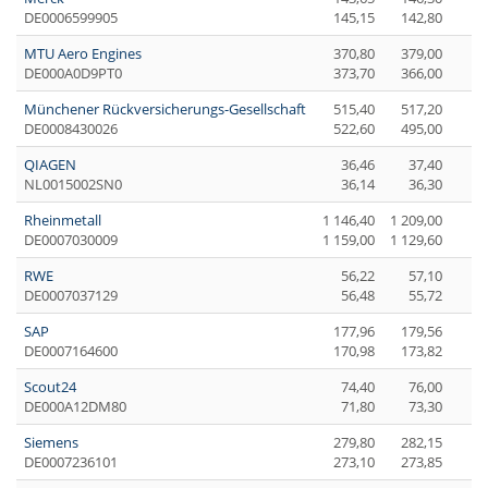
DE0006599905
145,15
142,80
MTU Aero Engines
370,80
379,00
DE000A0D9PT0
373,70
366,00
Münchener Rückversicherungs-Gesellschaft
515,40
517,20
DE0008430026
522,60
495,00
QIAGEN
36,46
37,40
NL0015002SN0
36,14
36,30
Rheinmetall
1 146,40
1 209,00
-1
DE0007030009
1 159,00
1 129,60
RWE
56,22
57,10
DE0007037129
56,48
55,72
SAP
177,96
179,56
DE0007164600
170,98
173,82
Scout24
74,40
76,00
DE000A12DM80
71,80
73,30
Siemens
279,80
282,15
DE0007236101
273,10
273,85