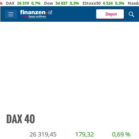
26 319
0,7%
Dow
54 037
0,3%
EStoxx50
6 524
0,3%
Nasdaq
29 7
Depot
DAX 40
26 319,45
179,32
0,69 %