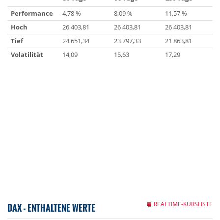
Performance
4,78 %
8,09 %
11,57 %
Hoch
26 403,81
26 403,81
26 403,81
Tief
24 651,34
23 797,33
21 863,81
Volatilität
14,09
15,63
17,29
REALTIME-KURSLISTE
DAX - ENTHALTENE WERTE