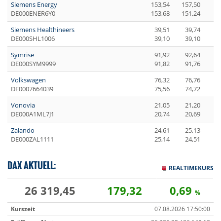
Siemens Energy
153,54
157,50
DE000ENER6Y0
153,68
151,24
Siemens Healthineers
39,51
39,74
DE000SHL1006
39,10
39,10
Symrise
91,92
92,64
DE000SYM9999
91,82
91,76
Volkswagen
76,32
76,76
DE0007664039
75,56
74,72
Vonovia
21,05
21,20
DE000A1ML7J1
20,74
20,69
Zalando
24,61
25,13
DE000ZAL1111
25,14
24,51
DAX AKTUELL:
REALTIMEKURS
26 319,45
179,32
0,69
%
Kurszeit
07.08.2026 17:50:00