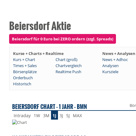
Beiersdorf Aktie
Beiersdorf für 0 Euro bei ZERO ordern (zzgl. Spreads)
Kurse + Charts + Realtime
News + Analysen
Kurs + Chart
Chart (groß)
News + Adhoc
Times + Sales
Chartvergleich
Analysen
Börsenplätze
Realtime Push
Kursziele
Orderbuch
Historisch
BEIERSDORF CHART - 1 JAHR - BMN
Bör
Intraday
1W
3M
1J
3J
5J
MAX