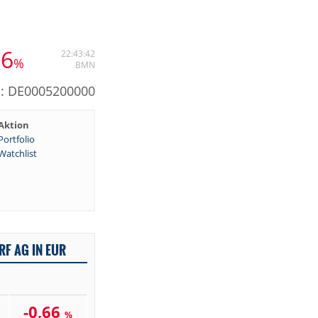
66
22:43:42
%
BMN
N: DE0005200000
Aktion
Portfolio
Watchlist
RF AG IN EUR
-0,66
%