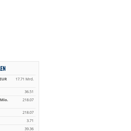
LEN
 EUR
17.71 Mrd.
36.51
Mio.
218.07
218.07
3.71
39.36