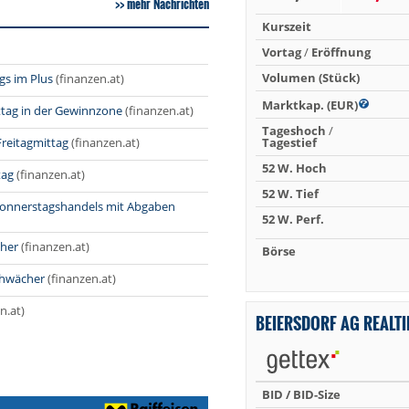
mehr Nachrichten
Kurszeit
Vortag
/
Eröffnung
Volumen (Stück)
gs im Plus
(finanzen.at)
Marktkap. (EUR)
ttag in der Gewinnzone
(finanzen.at)
Tageshoch
/
Freitagmittag
(finanzen.at)
Tagestief
52 W. Hoch
tag
(finanzen.at)
52 W. Tief
Donnerstagshandels mit Abgaben
52 W. Perf.
cher
(finanzen.at)
Börse
schwächer
(finanzen.at)
n.at)
BEIERSDORF AG REALT
BID / BID-Size