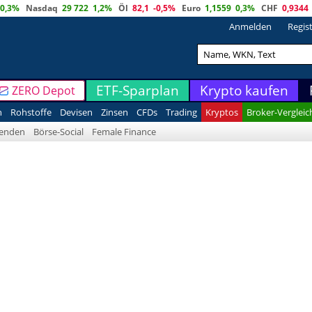
0,3%
Nasdaq
29 722
1,2%
Öl
82,1
-0,5%
Euro
1,1559
0,3%
CHF
0,9344
Anmelden
Regis
ETF-Sparplan
Krypto kaufen
ZERO Depot
n
Rohstoffe
Devisen
Zinsen
CFDs
Trading
Kryptos
Broker-Vergleic
denden
Börse-Social
Female Finance