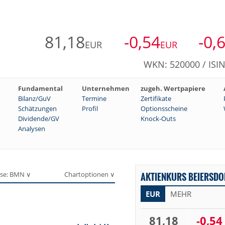
81,18
-0,54
-0,
EUR
EUR
WKN: 520000 / ISI
Fundamental
Unternehmen
zugeh. Wertpapiere
Bilanz/GuV
Termine
Zertifikate
Schätzungen
Profil
Optionsscheine
Dividende/GV
Knock-Outs
Analysen
se: BMN ∨
Chartoptionen ∨
AKTIENKURS BEIERSDO
EUR
MEHR
81,18
-0,54