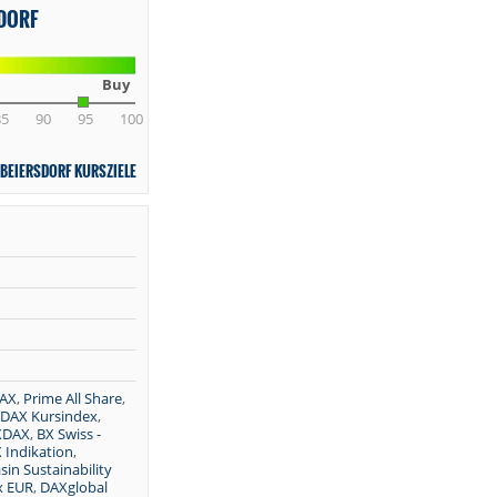
SDORF
Buy
85
90
95
100
BEIERSDORF KURSZIELE
AX
,
Prime All Share
,
DAX Kursindex
,
XDAX
,
BX Swiss -
 Indikation
,
in Sustainability
x EUR
,
DAXglobal