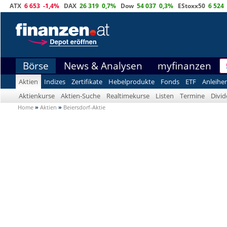
ATX
6 653
-1,4%
DAX
26 319
0,7%
Dow
54 037
0,3%
EStoxx50
6 524
Börse
News & Analysen
myfinanzen
Aktien
Indizes
Zertifikate
Hebelprodukte
Fonds
ETF
Anleihe
Aktienkurse
Aktien-Suche
Realtimekurse
Listen
Termine
Divi
Home
»
Aktien
»
Beiersdorf-Aktie