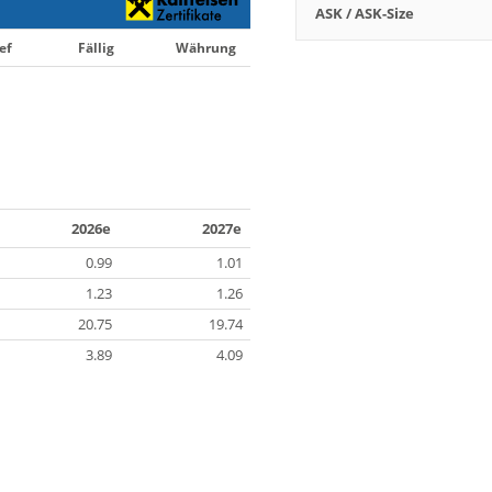
ASK / ASK-Size
ef
Fällig
Währung
2026e
2027e
0.99
1.01
1.23
1.26
20.75
19.74
3.89
4.09