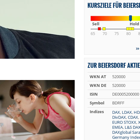
KURSZIELE FÜR BEIER
Sell
Hold
65
70
75
80
ZUR BEIERSDORF AKTIE
WKN AT
520000
WKN DE
520000
ISIN
DE0005200000
Symbol
BDRFF
Indizes
DAX
,
LDAX
,
HD
DivDAX
,
CDAX
,
EURO STOXX
,
EMEA
,
L&S DAX
DAXglobal Saras
Germany Inde