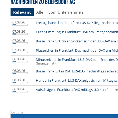
NACHRICHTEN ZU BEIERSDORF AG
Relevant
Alle
vom Unternehmen
07.08.26
Freitagshandel in Frankfurt: LUS-DAX liegt nachmitta
07.08.26
Gute Stimmung in Frankfurt: DAX am Freitagnachmi
07.08.26
Börse Frankfurt: So entwickelt sich der LUS-DAX am 
07.08.26
Pluszeichen in Frankfurt: Das macht der DAX am Mit
06.08.26
Minuszeichen in Frankfurt: LUS-DAX zum Ende des 
(finanzen.at)
06.08.26
Börse Frankfurt in Rot: LUS-DAX nachmittags schwä
06.08.26
Handel in Frankfurt: LUS-DAX zeigt sich am Mittag 
06.08.26
Aufschläge in Frankfurt: DAX mittags stärker
(finanze
Werbung