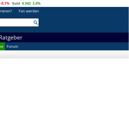
-0,1%
Gold
4 342
2,4%
trieren?
Fan werden
Ratgeber
he
Forum