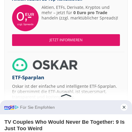
Aktien, ETFs, Derivate, Kryptos und
mehr – jetzt für
0 Euro pro Trade
handeln (zzgl. marktüblicher Spreads)!
JETZT INFORMIEREN
ETF-Sparplan
Oskar ist der einfache und intelligente ETF-Sparplan.
Er übernimmt die ETF-Auswahl, ist steuersmart,
transparent und kostengünstig.
Für Sie Empfohlen
JETZT MEHR ERFAHREN
TV Couples Who Would Never Be Together: 9 Is
Just Too Weird