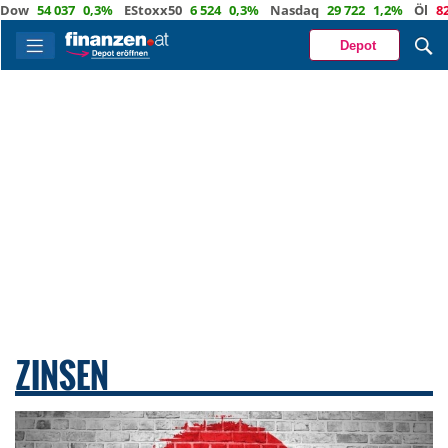
54 037
0,3%
EStoxx50
6 524
0,3%
Nasdaq
29 722
1,2%
Öl
82,1
-0
Depot
ZINSEN