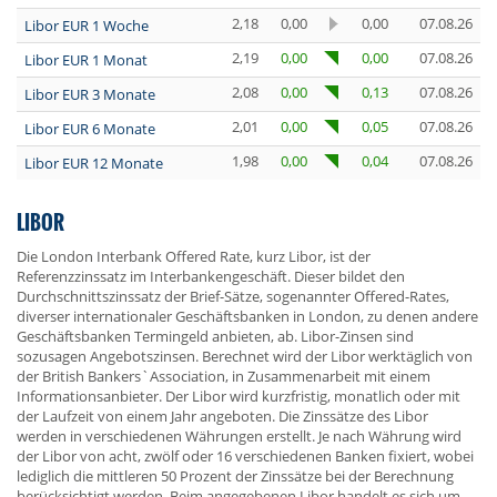
2,18
0,00
0,00
07.08.26
Libor EUR 1 Woche
2,19
0,00
0,00
07.08.26
Libor EUR 1 Monat
2,08
0,00
0,13
07.08.26
Libor EUR 3 Monate
2,01
0,00
0,05
07.08.26
Libor EUR 6 Monate
1,98
0,00
0,04
07.08.26
Libor EUR 12 Monate
LIBOR
Die London Interbank Offered Rate, kurz Libor, ist der
Referenzzinssatz im Interbankengeschäft. Dieser bildet den
Durchschnittszinssatz der Brief-Sätze, sogenannter Offered-Rates,
diverser internationaler Geschäftsbanken in London, zu denen andere
Geschäftsbanken Termingeld anbieten, ab. Libor-Zinsen sind
sozusagen Angebotszinsen. Berechnet wird der Libor werktäglich von
der British Bankers`Association, in Zusammenarbeit mit einem
Informationsanbieter. Der Libor wird kurzfristig, monatlich oder mit
der Laufzeit von einem Jahr angeboten. Die Zinssätze des Libor
werden in verschiedenen Währungen erstellt. Je nach Währung wird
der Libor von acht, zwölf oder 16 verschiedenen Banken fixiert, wobei
lediglich die mittleren 50 Prozent der Zinssätze bei der Berechnung
berücksichtigt werden. Beim angegebenen Libor handelt es sich um