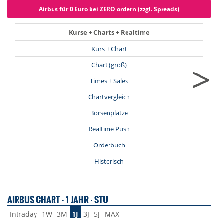
Airbus für 0 Euro bei ZERO ordern (zzgl. Spreads)
Kurse + Charts + Realtime
Kurs + Chart
>
Chart (groß)
Times + Sales
Chartvergleich
Börsenplätze
Realtime Push
Orderbuch
Historisch
AIRBUS CHART - 1 JAHR - STU
Intraday
1W
3M
1J
3J
5J
MAX