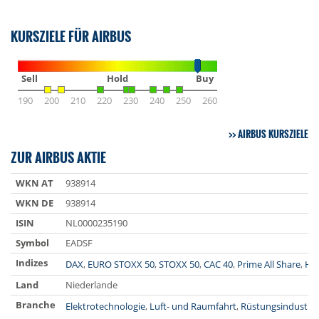
KURSZIELE FÜR AIRBUS
Sell
Hold
Buy
190
200
210
220
230
240
250
260
AIRBUS KURSZIELE
ZUR AIRBUS AKTIE
WKN AT
938914
WKN DE
938914
ISIN
NL0000235190
Symbol
EADSF
Indizes
DAX
,
EURO STOXX 50
,
STOXX 50
,
CAC 40
,
Prime All Share
,
HD
Land
Niederlande
Branche
Elektrotechnologie
,
Luft- und Raumfahrt
,
Rüstungsindustrie