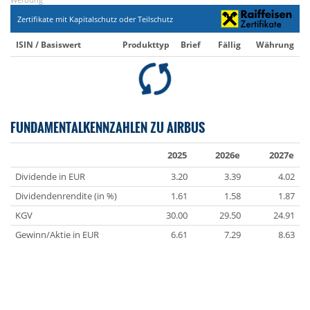
Zertifikate mit Kapitalschutz oder Teilschutz
ISIN / Basiswert
Produkttyp
Brief
Fällig
Währung
FUNDAMENTALKENNZAHLEN ZU AIRBUS
2025
2026e
2027e
Dividende in EUR
3.20
3.39
4.02
Dividendenrendite (in %)
1.61
1.58
1.87
KGV
30.00
29.50
24.91
Gewinn/Aktie in EUR
6.61
7.29
8.63