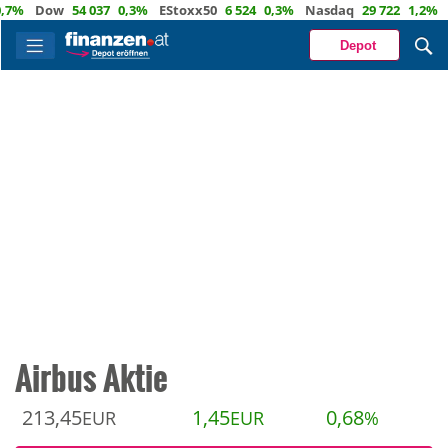
Dow
54 037
0,3%
EStoxx50
6 524
0,3%
Nasdaq
29 722
1,2%
Öl
82,
Depot
Airbus Aktie
213,45
1,45
0,68
EUR
EUR
%