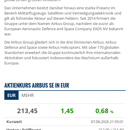
Das Unternehmen besitzt darüber hinaus eine starke Präsenz im
Bereich Militärflugzeuge, Satelliten und Verteidigungselektronik und
gilt als führender Akteur auf diesen Feldern. Seit 2014 firmiert die
Gruppe unter dem Namen Airbus Group, nachdem sie zuvor als
European Aeronautic Defence and Space Company EADS NV bekannt
war.
Die Airbus Group gliedert sich in die drei Divisionen Airbus, Airbus
Defence and Space sowie Airbus Helicopters. Mit über 170 globalen
Standorten erweitert die Gruppe kontinuierlich ihre internationalen
Aktivitäten und fokussiert insbesondere das Wachstum außerhalb
Europas.
AKTIENKURS AIRBUS SE IN EUR
EUR
MEHR
213,45
1,45
0,68
%
Kurszeit
07.08.2026 21:55:01
Vortag
/
Eröffnung
212,00 / 211,60