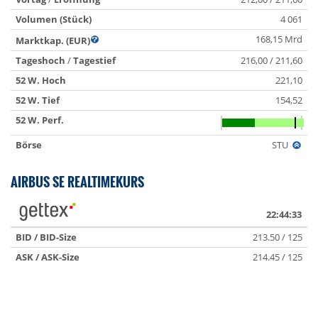
Volumen (Stück)
4 061
168,15 Mrd
Marktkap. (EUR)
Tageshoch
/
Tagestief
216,00 / 211,60
52 W. Hoch
221,10
52 W. Tief
154,52
52 W. Perf.
Börse
STU
AIRBUS SE REALTIMEKURS
22:44:33
BID / BID-Size
213.50 / 125
ASK / ASK-Size
214.45 / 125