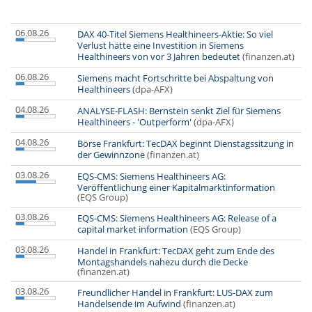
06.08.26
DAX 40-Titel Siemens Healthineers-Aktie: So viel
Verlust hätte eine Investition in Siemens
Healthineers von vor 3 Jahren bedeutet
(finanzen.at)
06.08.26
Siemens macht Fortschritte bei Abspaltung von
Healthineers
(dpa-AFX)
04.08.26
ANALYSE-FLASH: Bernstein senkt Ziel für Siemens
Healthineers - 'Outperform'
(dpa-AFX)
04.08.26
Börse Frankfurt: TecDAX beginnt Dienstagssitzung in
der Gewinnzone
(finanzen.at)
03.08.26
EQS-CMS: Siemens Healthineers AG:
Veröffentlichung einer Kapitalmarktinformation
(EQS Group)
03.08.26
EQS-CMS: Siemens Healthineers AG: Release of a
capital market information
(EQS Group)
03.08.26
Handel in Frankfurt: TecDAX geht zum Ende des
Montagshandels nahezu durch die Decke
(finanzen.at)
03.08.26
Freundlicher Handel in Frankfurt: LUS-DAX zum
Handelsende im Aufwind
(finanzen.at)