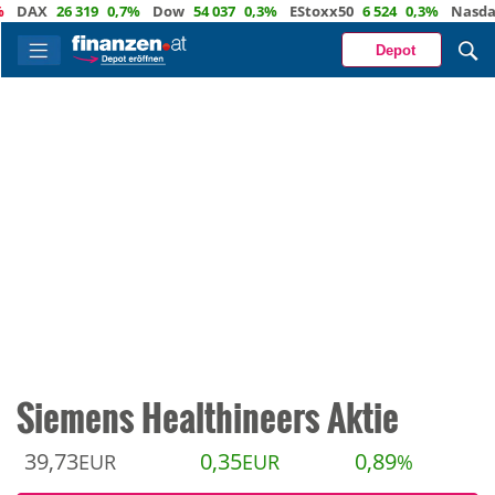
26 319
0,7%
Dow
54 037
0,3%
EStoxx50
6 524
0,3%
Nasdaq
29 7
Depot
Siemens Healthineers Aktie
39,73
0,35
0,89
EUR
EUR
%