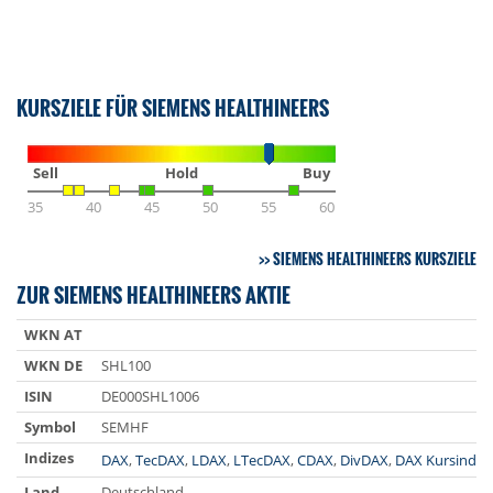
KURSZIELE FÜR SIEMENS HEALTHINEERS
Sell
Hold
Buy
35
40
45
50
55
60
SIEMENS HEALTHINEERS KURSZIELE
ZUR SIEMENS HEALTHINEERS AKTIE
WKN AT
WKN DE
SHL100
ISIN
DE000SHL1006
Symbol
SEMHF
Indizes
DAX
,
TecDAX
,
LDAX
,
LTecDAX
,
CDAX
,
DivDAX
,
DAX Kursindex
Land
Deutschland