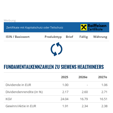
Werbung
Zertifikate mit Kapitalschutz oder Teilschutz
ISIN / Basiswert
Produkttyp
Brief
Fällig
Währung
FUNDAMENTALKENNZAHLEN ZU SIEMENS HEALTHINEERS
2025
2026e
2027e
Dividende in EUR
1.00
-
1.06
Dividendenrendite (in %)
2.17
2.60
2.71
KGV
24.04
16.79
16.51
Gewinn/Aktie in EUR
1.91
2.34
2.38