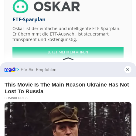
ETF-Sparplan
Oskar ist der einfache und intelligente ETF-Sparplan.
Er übernimmt die ETF-Auswahl, ist steuersmart,
transparent und kostengünstig.
JETZT MEHR ERFAHREN
Für Sie Empfohlen
This Movie Is The Main Reason Ukraine Has Not
Aktien ATX
DAX
EuroStoxx 50
Dow Jones
NASDAQ 100
Nikkei 225
Lost To Russia
S&P 500
BRAINBERRIES
Weitere Aktien:
Clean Seas Seafood
Kaarya Facilities & Services
ESEN eSports AB
Registered Shs
Merchants Bancorp
Victory Bancorp
Kontakt
-
Impressum
-
Werbung
-
Barrierefreiheit
Sitemap
-
Datenschutz
-
Disclaimer
-
AGB
-
Privatsphäre-Einstellungen