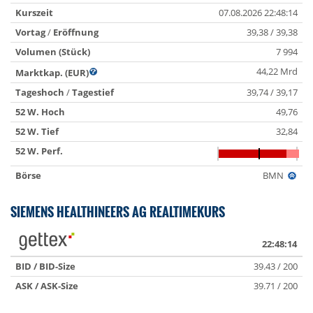
Kurszeit
07.08.2026 22:48:14
Vortag
/
Eröffnung
39,38 / 39,38
Volumen (Stück)
7 994
44,22 Mrd
Marktkap. (EUR)
Tageshoch
/
Tagestief
39,74 / 39,17
52 W. Hoch
49,76
52 W. Tief
32,84
52 W. Perf.
Börse
BMN
SIEMENS HEALTHINEERS AG REALTIMEKURS
22:48:14
BID / BID-Size
39.43 / 200
ASK / ASK-Size
39.71 / 200