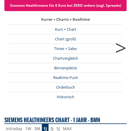
Siemens Healthineers für 0 Euro bei ZERO ordern (zzgl. Spreads)
Kurse + Charts + Realtime
Kurs + Chart
>
Chart (groß)
Times + Sales
Chartvergleich
Börsenplätze
Realtime Push
Orderbuch
Historisch
SIEMENS HEALTHINEERS CHART - 1 JAHR - BMN
Intraday
1W
3M
1J
3J
5J
MAX