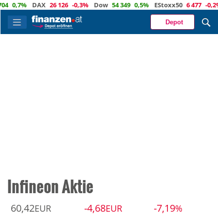
4
0,7%
DAX
26 126
-0,3%
Dow
54 349
0,5%
EStoxx50
6 477
-0,2%
Depot
Infineon Aktie
60,42
-4,68
-7,19
EUR
EUR
%