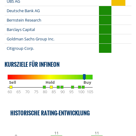
UBS AG
Deutsche Bank AG
Bernstein Research
Barclays Capital
Goldman Sachs Group Inc.
Citigroup Corp.
KURSZIELE FÜR INFINEON
Sell
Hold
Buy
60
65
70
75
80
85
90
95
100
105
HISTORISCHE RATING-ENTWICKLUNG
11
11