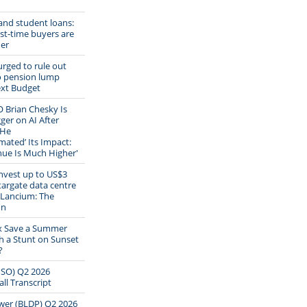
 and student loans:
st-time buyers are
der
rged to rule out
o pension lump
ext Budget
 Brian Chesky Is
ger on AI After
 He
mated’ Its Impact:
ue Is Much Higher'
invest up to US$3
Stargate data centre
 Lancium: The
on
ix Save a Summer
h a Stunt on Sunset
?
PSO) Q2 2026
ll Transcript
wer (BLDP) Q2 2026