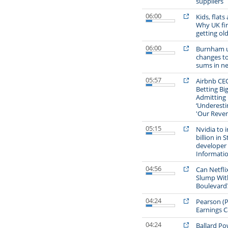
suppliers
06:00
Kids, flats
Why UK fir
getting ol
06:00
Burnham u
changes t
sums in n
05:57
Airbnb CEO
Betting Big
Admitting
‘Underesti
'Our Reven
05:15
Nvidia to 
billion in 
developer
Informati
04:56
Can Netfl
Slump Wit
Boulevard
04:24
Pearson (
Earnings Ca
04:24
Ballard Po