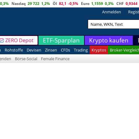
0,3%
Nasdaq
29 722
1,2%
Öl
82,1
-0,5%
Euro
1,1559
0,3%
CHF
0,9344
Anmelden
Regis
ETF-Sparplan
Krypto kaufen
ZERO Depot
n
Rohstoffe
Devisen
Zinsen
CFDs
Trading
Kryptos
Broker-Vergleic
denden
Börse-Social
Female Finance