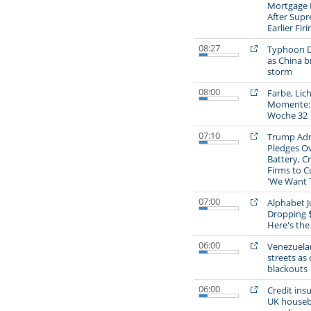
Mortgage F
After Sup
Earlier Fir
08:27
Typhoon D
as China b
storm
08:00
Farbe, Lich
Momente: D
Woche 32
07:10
Trump Adm
Pledges Ove
Battery, Cr
Firms to C
'We Want T
07:00
Alphabet J
Dropping $1
Here's the
06:00
Venezuelan
streets as 
blackouts
06:00
Credit insu
UK housebu