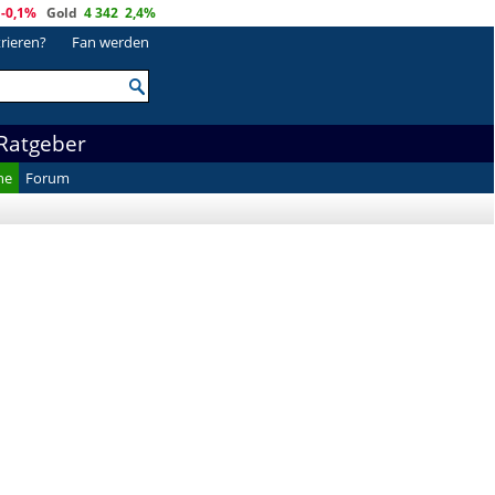
-0,1%
Gold
4 342
2,4%
trieren?
Fan werden
Ratgeber
he
Forum