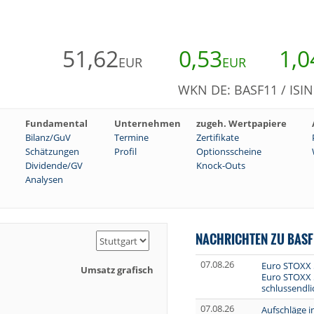
51,62
0,53
1,0
EUR
EUR
WKN DE: BASF11 / ISI
Fundamental
Unternehmen
zugeh. Wertpapiere
Bilanz/GuV
Termine
Zertifikate
Schätzungen
Profil
Optionsscheine
Dividende/GV
Knock-Outs
Analysen
NACHRICHTEN ZU BASF
07.08.26
Euro STOXX 5
Umsatz grafisch
Euro STOXX 
schlussendl
07.08.26
Aufschläge i