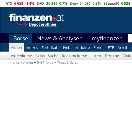
ATX
6 653
-1,4%
DAX
26 319
0,7%
Dow
54 037
0,3%
EStoxx50
6 524
Börse
News & Analysen
myfinanzen
Aktien
Indizes
Zertifikate
Hebelprodukte
Fonds
ETF
Anleihe
Aktienkurse
Aktien-Suche
Realtimekurse
Listen
Termine
Divi
Home
»
Aktien
»
BASF-Aktie
»
Times & Sales