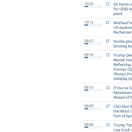
10:25
SK Hynix s
for US$3 b
plant
10:12
Wettlauf 
US-Gaskra
Rechenzen
09:37
Nvidia plan
Einstieg b
09:16
Trump Dem
Revisit ‘Ha
Reflecting
Former Ol
Photos Pro
VANDALIS
09:15
If You've 
Retirement
Ahead of 
09:05
CEO Elon M
the Most 
Part of Sp
08:46
Trump Tar
Lisa Cook 