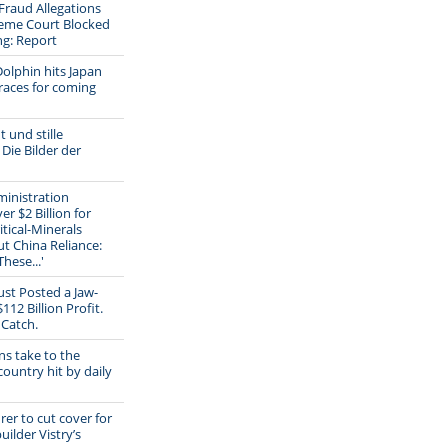
raud Allegations
reme Court Blocked
ing: Report
olphin hits Japan
races for coming
t und stille
ie Bilder der
inistration
r $2 Billion for
itical-Minerals
ut China Reliance:
hese...'
ust Posted a Jaw-
12 Billion Profit.
 Catch.
s take to the
country hit by daily
rer to cut cover for
ilder Vistry’s