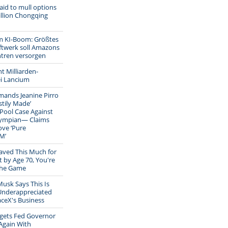
aid to mull options
illion Chongqing
im KI-Boom: Größtes
ftwerk soll Amazons
tren versorgen
t Milliarden-
ei Lancium
ands Jeanine Pirro
stily Made’
 Pool Case Against
ympian— Claims
ve ‘Pure
M’
Saved This Much for
 by Age 70, You're
the Game
usk Says This Is
Underappreciated
aceX's Business
gets Fed Governor
Again With