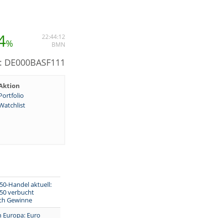
4
22:44:12
%
BMN
N: DE000BASF111
Aktion
Portfolio
Watchlist
0-Handel aktuell:
50 verbucht
ich Gewinne
n Europa: Euro