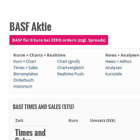
BASF Aktie
BASF für 0 Euro bei ZERO ordern (zzgl. Spreads)
Kurse + Charts + Realtime
News + Analysen
Kurs + Chart
Chart (groß)
News + Adhoc
Times + Sales
Chartvergleich
Analysen
Börsenplätze
Realtime Push
Kursziele
Orderbuch
Historisch
BASF TIMES AND SALES (STU)
Zeit
Kurs
Umsatz (Stk)
Times and