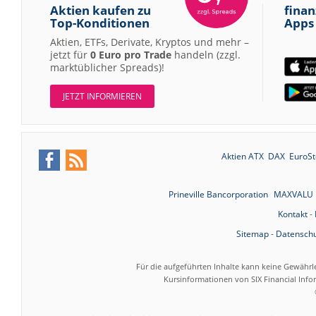
Aktien kaufen zu
finan
Top-Konditionen
Apps
Aktien, ETFs, Derivate, Kryptos und mehr –
jetzt für
0 Euro pro Trade
handeln (zzgl.
marktüblicher Spreads)!
JETZT INFORMIEREN
Aktien ATX
DAX
EuroSt
Prineville Bancorporation
MAXVALU 
Kontakt
-
Sitemap
-
Datenschu
Für die aufgeführten Inhalte kann keine Gewährl
Kursinformationen von SIX Financial Inf