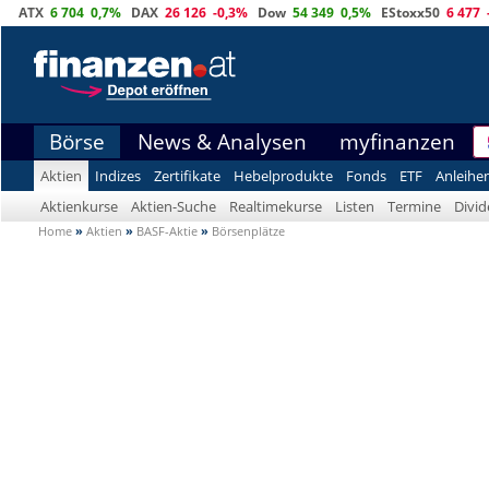
ATX
6 704
0,7%
DAX
26 126
-0,3%
Dow
54 349
0,5%
EStoxx50
6 477
Börse
News & Analysen
myfinanzen
Aktien
Indizes
Zertifikate
Hebelprodukte
Fonds
ETF
Anleihe
Aktienkurse
Aktien-Suche
Realtimekurse
Listen
Termine
Divi
Home
»
Aktien
»
BASF-Aktie
»
Börsenplätze