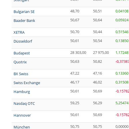
48,70
50,51
0,04108
Bulgarian SE
50,67
50,64
0,05924
Baader Bank
50,70
50,44
0,51546
XETRA
50,61
50,54
0,13850
Düsseldorf
28 303,00
27 975,00
1,17248
Budapest
50,63
50,82
-0,3738
Quotrix
47,22
47,16
0,13360
BX Swiss
46,17
46,02
0,31508
Swiss Exchange
50,61
50,69
-0,1578
Hamburg
59,25
56,29
5,25474
Nasdaq OTC
50,61
50,69
-0,1578
Hannover
50,75
50,75
0,00000
München