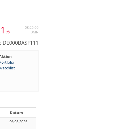
41
08:25:09
%
BMN
N: DE000BASF111
Aktion
Portfolio
Watchlist
Datum
06.08.2026