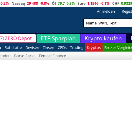
-0,2%
Nasdaq
29 488
-0,8%
Öl
79,7
0,3%
Euro
1,1546
-0,1%
CHF
0,932
Anmelden
Regis
ETF-Sparplan
Krypto kaufen
ZERO Depot
n
Rohstoffe
Devisen
Zinsen
CFDs
Trading
Kryptos
Broker-Vergleic
denden
Börse-Social
Female Finance