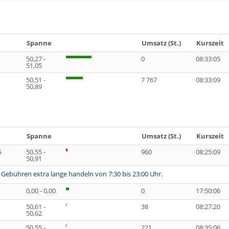
Spanne
Umsatz (St.)
Kurszeit
50,27 -
0
08:33:05
51,05
50,51 -
7 767
08:33:09
50,89
Spanne
Umsatz (St.)
Kurszeit
6
50,55 -
960
08:25:09
50,91
 Gebühren extra lange handeln von 7:30 bis 23:00 Uhr.
0,00 - 0,00
0
17:50:06
50,61 -
38
08:27:20
50,62
50,55 -
221
08:35:06