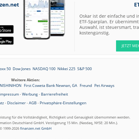
zen.net
E
Oskar ist der einfache und i
ETF-Sparplan. Er übernimmt 
Auswahl, ist steuersmart, t
kostengünstig.
JETZT ME
oxx 50
Dow Jones
NASDAQ 100
Nikkei 225
S&P 500
Weitere Aktien:
NISHINIHON
First Coweta Bank Newnan, GA
Freund
Pet Airways
Impressum
-
Werbung
-
Barrierefreiheit
tz
-
Disclaimer
-
AGB
-
Privatsphäre-Einstellungen
eistung für die Vollständigkeit, Richtigkeit und Genauigkeit übernommen werden.
ormation Deutschland GmbH. Verzögerung 15 Min. (Nasdaq, NYSE: 20 Min.).
© 1999-2026
finanzen.net GmbH