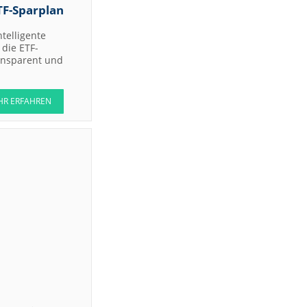
TF-Sparplan
ntelligente
die ETF-
ransparent und
HR ERFAHREN