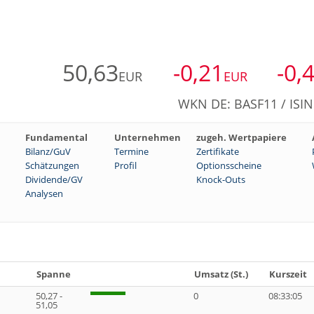
50,63
-0,21
-0,
EUR
EUR
WKN DE: BASF11 / ISI
Fundamental
Unternehmen
zugeh. Wertpapiere
Bilanz/GuV
Termine
Zertifikate
Schätzungen
Profil
Optionsscheine
Dividende/GV
Knock-Outs
Analysen
Spanne
Umsatz (St.)
Kurszeit
50,27 -
0
08:33:05
51,05