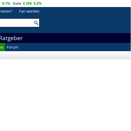
9
0,1%
Gold
4 256
0,2%
trieren?
Fan werden
Ratgeber
he
Forum