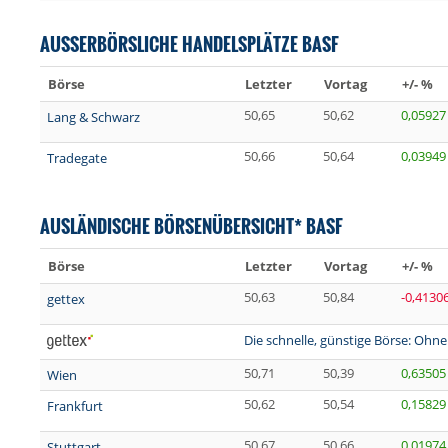
AUSSERBÖRSLICHE HANDELSPLÄTZE BASF
Börse
Letzter
Vortag
+/- %
50,65
50,62
0,05927
Lang & Schwarz
50,66
50,64
0,03949
Tradegate
AUSLÄNDISCHE BÖRSENÜBERSICHT* BASF
Börse
Letzter
Vortag
+/- %
50,63
50,84
-0,4130
gettex
Die schnelle, günstige Börse: Ohne
50,71
50,39
0,63505
Wien
50,62
50,54
0,15829
Frankfurt
50,67
50,66
0,01974
Stuttgart