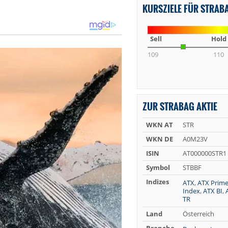
KURSZIELE FÜR STRAB
Sell
Hold
109
110
ZUR STRABAG AKTIE
WKN AT
STR
WKN DE
A0M23V
ISIN
AT000000STR1
Symbol
STBBF
Indizes
ATX
,
ATX Prim
Index
,
ATX BI
,
TR
Land
Österreich