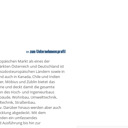
zum Unternehmensprofil
opäischen Markt als eines der
kten Österreich und Deutschland ist
nd südosteuropäischen Ländern sowie in
d auch in Kanada, Chile und Indien
r, Möbius und Züblin bietet das
rie und deckt damit die gesamte
hen des Hoch- und Ingenieurbaus
Gebäude, Wohnbau, Umwelttechnik,
ltechnik, Straßenbau,
v. Darüber hinaus werden aber auch
cklung abgedeckt. Mit dem
nden ein umfassendes
 Ausführung bis hin zur