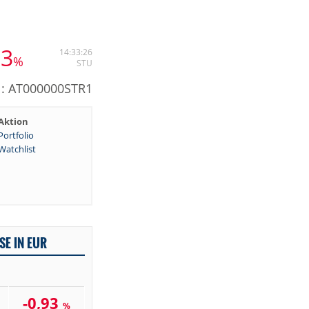
93
14:33:26
%
STU
N: AT000000STR1
Aktion
Portfolio
Watchlist
SE IN EUR
-0,93
%