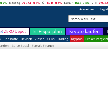
0,7%
Nasdaq
29 373
-0,4%
Öl
82,0
-0,6%
Euro
1,1562
0,4%
CHF
0,9342
Anmelden
Regis
ETF-Sparplan
Krypto kaufen
ZERO Depot
n
Rohstoffe
Devisen
Zinsen
CFDs
Trading
Kryptos
Broker-Vergleic
denden
Börse-Social
Female Finance