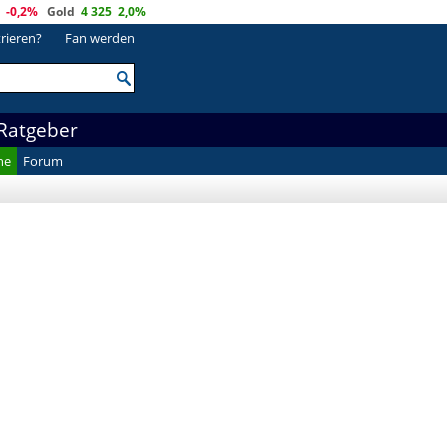
-0,2%
Gold
4 325
2,0%
trieren?
Fan werden
Ratgeber
he
Forum