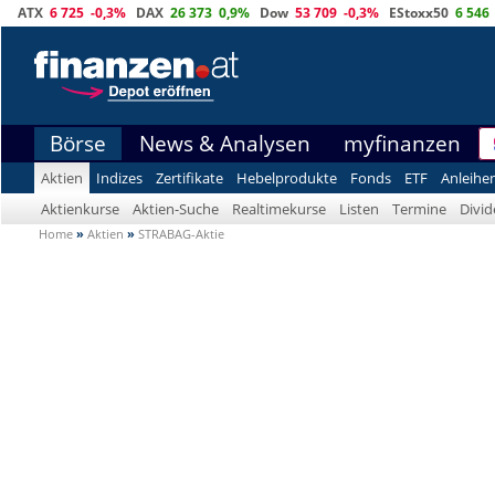
ATX
6 725
-0,3%
DAX
26 373
0,9%
Dow
53 709
-0,3%
EStoxx50
6 546
Börse
News & Analysen
myfinanzen
Aktien
Indizes
Zertifikate
Hebelprodukte
Fonds
ETF
Anleihe
Aktienkurse
Aktien-Suche
Realtimekurse
Listen
Termine
Divi
Home
»
Aktien
»
STRABAG-Aktie