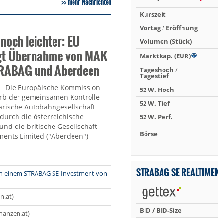
mehr Nachrichten
Kurszeit
Vortag
/
Eröffnung
noch leichter: EU
Volumen (Stück)
gt Übernahme von MAK
Marktkap. (EUR)
TRABAG und Aberdeen
Tageshoch
/
Tagestief
Die Europäische Kommission
52 W. Hoch
rb der gemeinsamen Kontrolle
52 W. Tief
arische Autobahngesellschaft
durch die österreichische
52 W. Perf.
nd die britische Gesellschaft
Börse
ments Limited ("Aberdeen")
STRABAG SE REALTIME
 an einem STRABAG SE-Investment von
n.at)
BID / BID-Size
inanzen.at)