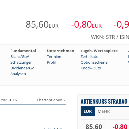
85,60
-0,80
-0,
EUR
EUR
WKN: STR / ISI
Fundamental
Unternehmen
zugeh. Wertpapiere
Bilanz/GuV
Termine
Zertifikate
Schätzungen
Profil
Optionsscheine
Dividende/GV
Knock-Outs
Analysen
rse: STU ∨
Chartoptionen ∨
AKTIENKURS STRABAG 
EUR
MEHR
85,60
-0,80