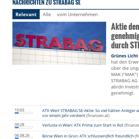
NACHRICHTEN ZU STRABAG SE
Relevant
Alle
vom Unternehmen
Aktie den
genehmi
durch S
Grünes Licht
hat den Erwe
über die ung
MAK ("MAK") 
STRABAG AG u
abrdn Invest
genehmigt.
10:03
ATX-Wert STRABAG SE-Aktie: So viel hätten Anleger
vor einem Jahr verdient
(finanzen.at)
09:28
Verluste in Wien: ATX Prime zum Start in Rot
(finanze
06.08.26
Börse Wien in Grün: ATX schlussendlich freundlich
(f