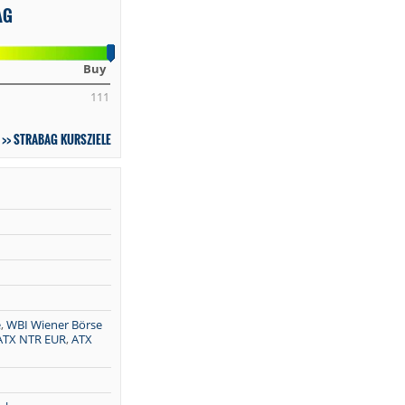
AG
Buy
111
STRABAG KURSZIELE
e
,
WBI Wiener Börse
ATX NTR EUR
,
ATX