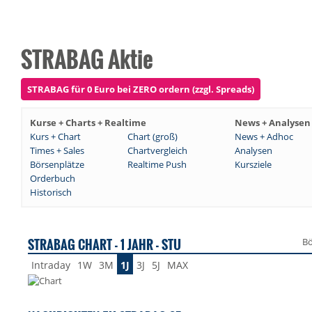
STRABAG Aktie
STRABAG für 0 Euro bei ZERO ordern (zzgl. Spreads)
Kurse + Charts + Realtime
News + Analysen
Kurs + Chart
Chart (groß)
News + Adhoc
Times + Sales
Chartvergleich
Analysen
Börsenplätze
Realtime Push
Kursziele
Orderbuch
Historisch
STRABAG CHART - 1 JAHR - STU
Bö
Intraday
1W
3M
1J
3J
5J
MAX