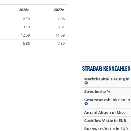
2026e
2027e
2.70
2.86
3.13
3.31
12.59
11.69
6.86
7.39
STRABAG KENNZAHLEN
Marktkapitalisierung in
Streubesitz %
Gesamtanzahl Aktien in 
Anzahl Aktien in Mio.
Cashflow/Aktie in EUR
Buchwert/Aktie in EUR