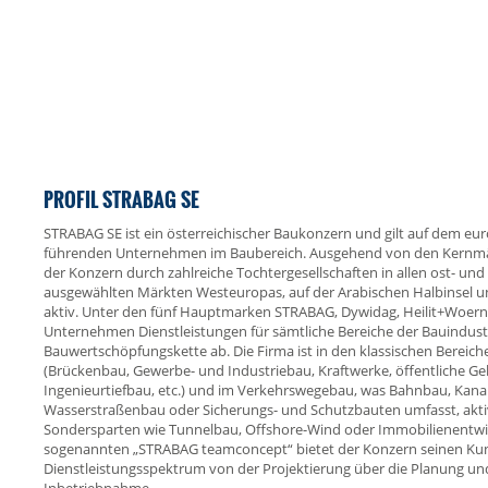
PROFIL STRABAG SE
STRABAG SE ist ein österreichischer Baukonzern und gilt auf dem eur
führenden Unternehmen im Baubereich. Ausgehend von den Kernmär
der Konzern durch zahlreiche Tochtergesellschaften in allen ost- u
ausgewählten Märkten Westeuropas, auf der Arabischen Halbinsel un
aktiv. Unter den fünf Hauptmarken STRABAG, Dywidag, Heilit+Woerne
Unternehmen Dienstleistungen für sämtliche Bereiche der Bauindust
Bauwertschöpfungskette ab. Die Firma ist in den klassischen Bereic
(Brückenbau, Gewerbe- und Industriebau, Kraftwerke, öffentliche 
Ingenieurtiefbau, etc.) und im Verkehrswegebau, was Bahnbau, Kana
Wasserstraßenbau oder Sicherungs- und Schutzbauten umfasst, akti
Sondersparten wie Tunnelbau, Offshore-Wind oder Immobilienentwi
sogenannten „STRABAG teamconcept“ bietet der Konzern seinen Ku
Dienstleistungsspektrum von der Projektierung über die Planung und