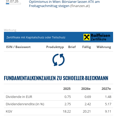
31.07.26
Optimismus in Wien: Börsianer lassen ATX am
Freitagnachmittag steigen
(finanzen.at)
Werbung
Zertifikate mit Kapitalschutz oder Teilschutz
ISIN / Basiswert
Produkttyp
Brief
Fällig
Währung
FUNDAMENTALKENNZAHLEN ZU SCHOELLER-BLECKMANN
2025
2026e
2027e
Dividende in EUR
0.75
0.69
1.48
Dividendenrendite (in %)
2.75
2.42
5.17
KGV
18.22
20.21
9.11