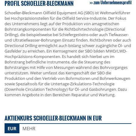
PROFIL SCHOELLER-BLECKMANN
zum Unternehmensprofil
Schoeller-Bleckmann Oilfield Equipment AG (SBO) ist Weltmarktführer
bei Hochpräzisionsteilen für die Oilfield Service-Industrie. Der Fokus
des Unternehmens liegt auf der Produktion von amagnetischen
Bohrstrangkomponenten für die Richtbohrtechnologie (Directional
Drilling), die beispielsweise bei Schiefergesteins-oder auch Tiefwasser-
und Ultratiefwasser-Bohrungen Einsatz finden. Richtbohren oder auch
Directional Drilling ermöglicht auch bislang schwer zugängliche Öl- und
Gasfelder zu erreichen. Ein Kernsegment der SBO bilden MWD/LWD-
Hochpräzisions-Komponenten. Es handelt sich hierbei um im
Bohrstrang befindliche Instrumente, die die Steuerung des
Bohrstranges mit Hilfe von Messungen während des Bohrvorganges
unterstützen. Weiter umfasst das Kerngeschäft der SBO die
Produktion und den Vertrieb von Bohrmotoren und Bohrwerkzeugen
sowie Spezialtools für die Untertage-Zirkulations-Technologie
(Downhole Circulation Technology) für Öl- und Gasbohrungen. Dazu
kommen Angebote in den Bereichen Reparatur und Wartung.
AKTIENKURS SCHOELLER-BLECKMANN IN EUR
EUR
MEHR