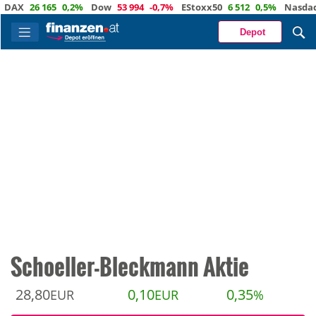
26 165
0,2%
Dow
53 994
-0,7%
EStoxx50
6 512
0,5%
Nasdaq
29 3
Depot
Schoeller-Bleckmann Aktie
28,80
0,10
0,35
EUR
EUR
%