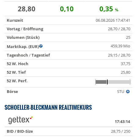
28,80
0,10
0,35
%
Kurszeit
06.08.2026 17:47:41
Vortag
/
Eröffnung
28,70 / 28,70
Volumen (Stück)
25
459,39 Mio
Marktkap. (EUR)
Tageshoch
/
Tagestief
29,15 / 28,70
52 W. Hoch
37,75
52 W. Tief
25,80
52 W. Perf.
Börse
STU
SCHOELLER-BLECKMANN REALTIMEKURS
17:43:14
BID / BID-Size
28.75 / 250