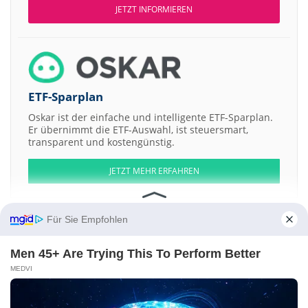
JETZT INFORMIEREN
ETF-Sparplan
Oskar ist der einfache und intelligente ETF-Sparplan.
Er übernimmt die ETF-Auswahl, ist steuersmart,
transparent und kostengünstig.
JETZT MEHR ERFAHREN
Für Sie Empfohlen
Men 45+ Are Trying This To Perform Better
Aktien ATX
DAX
EuroStoxx 50
Dow Jones
NASDAQ 100
Nikkei 225
S&P 500
MEDVI
Weitere Aktien:
cash.medien
Clarins
Smith International
Reed Elsevier
Sogecable