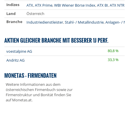
Indizes
ATX
,
ATX Prime
,
WBI Wiener Börse Index
,
ATX BI
,
ATX NTR E
Land
Österreich
Branche
Industriedienstleister
,
Stahl- / Metallindustrie
,
Anlagen- / M
AKTIEN GLEICHER BRANCHE MIT BESSERER 1J PERF.
80,8 %
voestalpine AG
33,3 %
Andritz AG
MONETAS - FIRMENDATEN
Weitere Informationen aus dem
österreichischen Firmenbuch sowie zur
Firmenstruktur und Bonität finden Sie
auf
Monetas.at
.