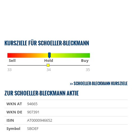
KURSZIELE FÜR SCHOELLER-BLECKMANN
Sell
Hold
Buy
33
34
35
SCHOELLER-BLECKMANN KURSZIELE
ZUR SCHOELLER-BLECKMANN AKTIE
WKN AT
94665
WKN DE
907391
ISIN
AT0000946652
Symbol
SBOEF