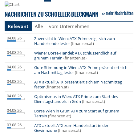
NACHRICHTEN ZU SCHOELLER-BLECKMANN
mehr Nachrichten
Relevant
Alle
vom Unternehmen
04.08.26
Zuversicht in Wien: ATX Prime zeigt sich zum
Handelsende fester
(finanzen.at)
04.08.26
Wiener Börse-Handel: ATX schlussendlich auf
grünem Terrain
(finanzen.at)
04.08.26
Gute Stimmung in Wien: ATX Prime präsentiert sich
am Nachmittag fester
(finanzen.at)
04.08.26
ATX aktuell: ATX präsentiert sich am Nachmittag
fester
(finanzen.at)
04.08.26
Optimismus in Wien: ATX Prime zum Start des
Dienstagshandels in Grün
(finanzen.at)
04.08.26
Börse Wien in Grün: ATX zum Start auf grünem
Terrain
(finanzen.at)
03.08.26
ATX aktuell: ATX zum Handelsstart in der
Gewinnzone
(finanzen.at)