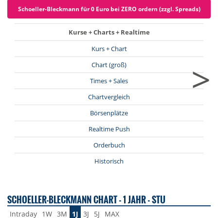
Schoeller-Bleckmann für 0 Euro bei ZERO ordern (zzgl. Spreads)
Kurse + Charts + Realtime
Kurs + Chart
>
Chart (groß)
Times + Sales
Chartvergleich
Börsenplätze
Realtime Push
Orderbuch
Historisch
SCHOELLER-BLECKMANN CHART - 1 JAHR - STU
Intraday
1W
3M
1J
3J
5J
MAX