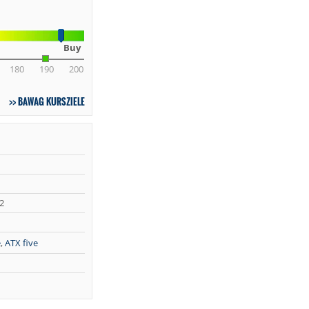
Buy
180
190
200
BAWAG KURSZIELE
2
e
,
ATX five