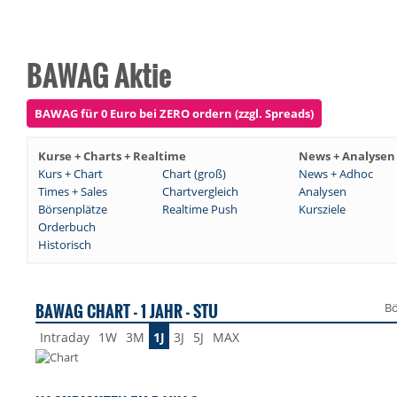
BAWAG Aktie
BAWAG für 0 Euro bei ZERO ordern (zzgl. Spreads)
Kurse + Charts + Realtime
News + Analysen
Kurs + Chart
Chart (groß)
News + Adhoc
Times + Sales
Chartvergleich
Analysen
Börsenplätze
Realtime Push
Kursziele
Orderbuch
Historisch
BAWAG CHART - 1 JAHR - STU
Bö
Intraday
1W
3M
1J
3J
5J
MAX