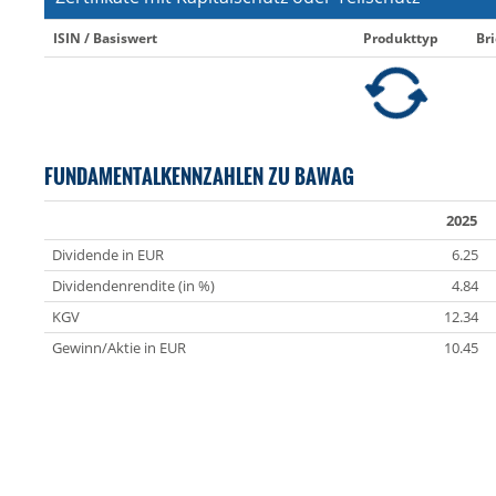
ISIN / Basiswert
Produkttyp
Bri
FUNDAMENTALKENNZAHLEN ZU BAWAG
2025
Dividende in EUR
6.25
Dividendenrendite (in %)
4.84
KGV
12.34
Gewinn/Aktie in EUR
10.45