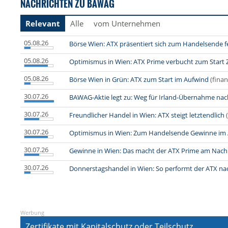
NACHRICHTEN ZU BAWAG
Relevant
Alle
vom Unternehmen
05.08.26
Börse Wien: ATX präsentiert sich zum Handelsende f
05.08.26
Optimismus in Wien: ATX Prime verbucht zum Start 
05.08.26
Börse Wien in Grün: ATX zum Start im Aufwind
(finan
30.07.26
BAWAG-Aktie legt zu: Weg für Irland-Übernahme nac
30.07.26
Freundlicher Handel in Wien: ATX steigt letztendlich
30.07.26
Optimismus in Wien: Zum Handelsende Gewinne im
30.07.26
Gewinne in Wien: Das macht der ATX Prime am Nach
30.07.26
Donnerstagshandel in Wien: So performt der ATX na
Werbung
Zertifikate mit Kapitalschutz oder Teilschutz