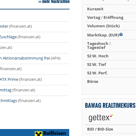
mehr Nachrichten
Kurszeit
Vortag
/
Eröffnung
Volumen (Stück)
ester
(finanzen.at)
Marktkap. (EUR)
Zuschläge
(finanzen.at)
Tageshoch
/
zen.at)
Tagestief
52 W. Hoch
h Aktionärsabstimmung frei
(APA)
52 W. Tief
(finanzen.at)
52 W. Perf.
 ATX Prime
(finanzen.at)
Börse
mittag
(finanzen.at)
chmittags
(finanzen.at)
BAWAG REALTIMEKURS
BID / BID-Size