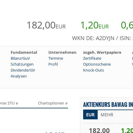
182,00
1,20
0,
EUR
EUR
WKN DE: A2DYJN / ISIN
Fundamental
Unternehmen
zugeh. Wertpapiere
Bilanz/GuV
Termine
Zertifikate
Schätzungen
Profil
Optionsscheine
Dividende/GV
Knock-Outs
Analysen
rse: STU ∨
Chartoptionen ∨
AKTIENKURS BAWAG IN
EUR
MEHR
182,00
1,2