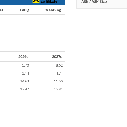
ASK / ASK-Size
ef
Fällig
Währung
2026e
2027e
5.70
8.62
3.14
4.74
14.63
11.50
12.42
15.81