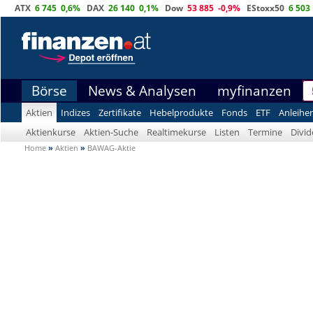
ATX
6 745
0,6%
DAX
26 140
0,1%
Dow
53 885
-0,9%
EStoxx50
6 503
Börse
News & Analysen
myfinanzen
Aktien
Indizes
Zertifikate
Hebelprodukte
Fonds
ETF
Anleihe
Aktienkurse
Aktien-Suche
Realtimekurse
Listen
Termine
Divi
Home
»
Aktien
»
BAWAG-Aktie