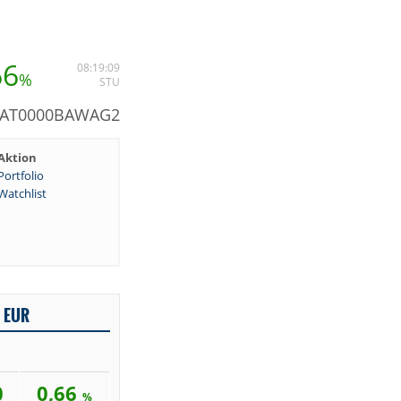
66
08:19:09
%
STU
: AT0000BAWAG2
Aktion
Portfolio
Watchlist
 EUR
0
0,66
%