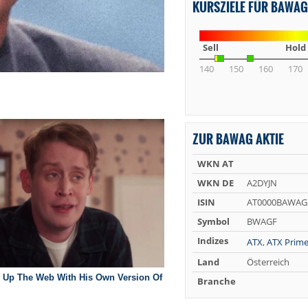
KURSZIELE FÜR BAWAG
Sell
Hold
140
150
160
170
ZUR BAWAG AKTIE
WKN AT
WKN DE
A2DYJN
ISIN
AT0000BAWAG
Symbol
BWAGF
Indizes
ATX
,
ATX Prim
Land
Österreich
Branche