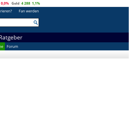
0,0%
Gold
4 288
1,1%
trieren?
Fan werden
Ratgeber
he
Forum