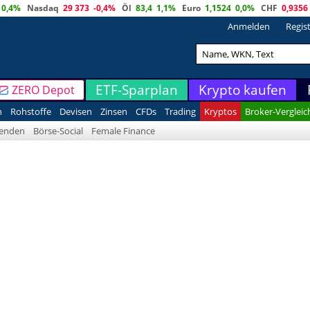
0,4%
Nasdaq
29 373
-0,4%
Öl
83,4
1,1%
Euro
1,1524
0,0%
CHF
0,9356
Anmelden
Regis
ETF-Sparplan
Krypto kaufen
ZERO Depot
n
Rohstoffe
Devisen
Zinsen
CFDs
Trading
Kryptos
Broker-Vergleic
denden
Börse-Social
Female Finance