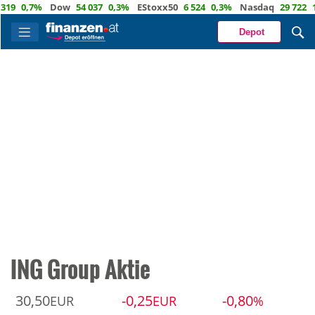
0,7%
Dow
54 037
0,3%
EStoxx50
6 524
0,3%
Nasdaq
29 722
1,2
Depot
ING Group Aktie
30,50
-0,25
-0,80
EUR
EUR
%