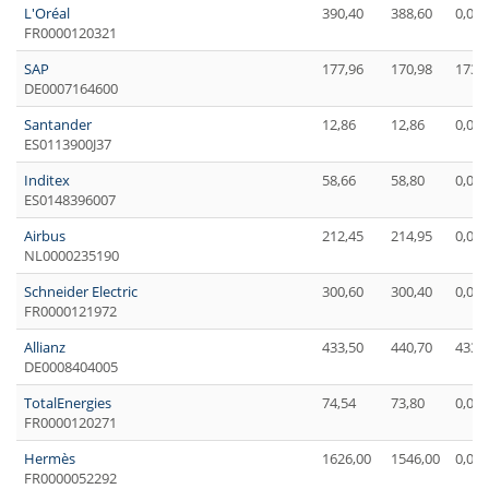
L'Oréal
390,40
388,60
0,00
FR0000120321
SAP
177,96
170,98
173,
DE0007164600
Santander
12,86
12,86
0,00
ES0113900J37
Inditex
58,66
58,80
0,00
ES0148396007
Airbus
212,45
214,95
0,00
NL0000235190
Schneider Electric
300,60
300,40
0,00
FR0000121972
Allianz
433,50
440,70
433,
DE0008404005
TotalEnergies
74,54
73,80
0,00
FR0000120271
Hermès
1626,00
1546,00
0,00
FR0000052292