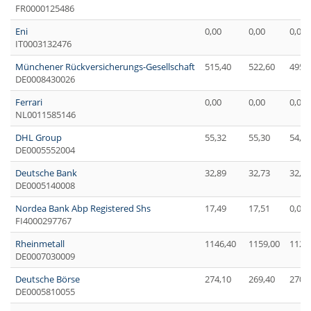
FR0000125486
Eni
0,00
0,00
0,00
IT0003132476
Münchener Rückversicherungs-Gesellschaft
515,40
522,60
495,
DE0008430026
Ferrari
0,00
0,00
0,00
NL0011585146
DHL Group
55,32
55,30
54,70
DE0005552004
Deutsche Bank
32,89
32,73
32,63
DE0005140008
Nordea Bank Abp Registered Shs
17,49
17,51
0,00
FI4000297767
Rheinmetall
1146,40
1159,00
1129
DE0007030009
Deutsche Börse
274,10
269,40
270,
DE0005810055