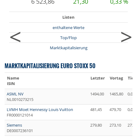
6 523,86
21,30
0,33 %
Listen
<
>
enthaltene Werte
Top/Flop
Marktkapitalisierung
MARKTKAPITALISIERUNG EURO STOXX 50
Name
Letzter
Vortag
Tief
ISIN
ASML NV
1494,00
1465,80
0,00
NL0010273215
LVMH Moet Hennessy Louis Vuitton
481,45
479,70
0,00
FR0000121014
Siemens
279,80
273,10
273,
DE0007236101