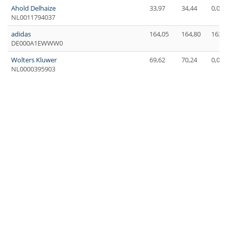
Ahold Delhaize
33,97
34,44
0,00
NL0011794037
adidas
164,05
164,80
162,
DE000A1EWWW0
Wolters Kluwer
69,62
70,24
0,00
NL0000395903