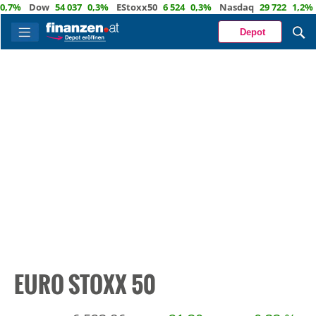
%
Dow
54 037
0,3%
EStoxx50
6 524
0,3%
Nasdaq
29 722
1,2%
Öl
Depot
EURO STOXX 50