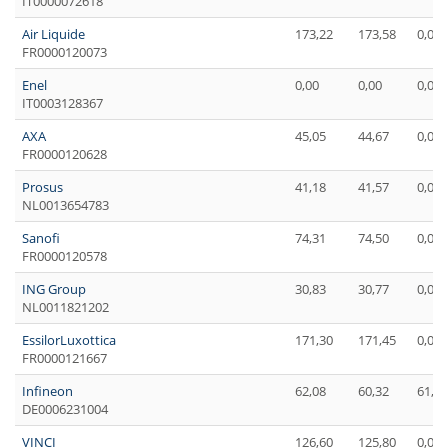
IT0000072618
Air Liquide
173,22
173,58
0,00
FR0000120073
Enel
0,00
0,00
0,00
IT0003128367
AXA
45,05
44,67
0,00
FR0000120628
Prosus
41,18
41,57
0,00
NL0013654783
Sanofi
74,31
74,50
0,00
FR0000120578
ING Group
30,83
30,77
0,00
NL0011821202
EssilorLuxottica
171,30
171,45
0,00
FR0000121667
Infineon
62,08
60,32
61,00
DE0006231004
VINCI
126,60
125,80
0,00