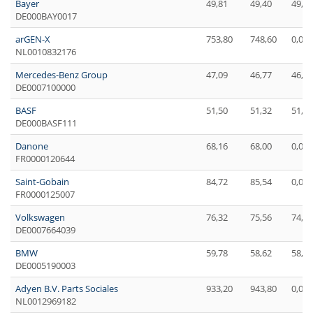
Bayer
49,81
49,40
49,21
DE000BAY0017
arGEN-X
753,80
748,60
0,00
NL0010832176
Mercedes-Benz Group
47,09
46,77
46,47
DE0007100000
BASF
51,50
51,32
51,23
DE000BASF111
Danone
68,16
68,00
0,00
FR0000120644
Saint-Gobain
84,72
85,54
0,00
FR0000125007
Volkswagen
76,32
75,56
74,72
DE0007664039
BMW
59,78
58,62
58,32
DE0005190003
Adyen B.V. Parts Sociales
933,20
943,80
0,00
NL0012969182