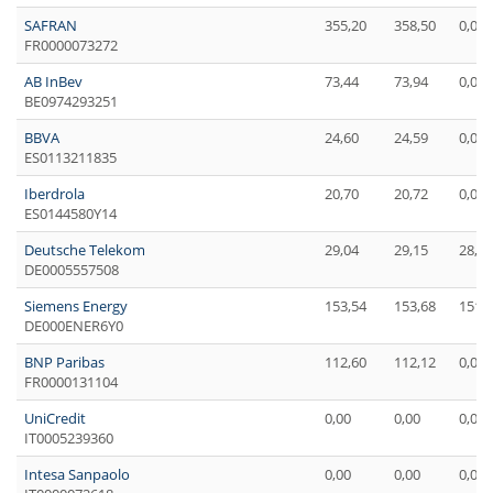
SAFRAN
355,20
358,50
0,00
FR0000073272
AB InBev
73,44
73,94
0,00
BE0974293251
BBVA
24,60
24,59
0,00
ES0113211835
Iberdrola
20,70
20,72
0,00
ES0144580Y14
Deutsche Telekom
29,04
29,15
28,65
DE0005557508
Siemens Energy
153,54
153,68
151,
DE000ENER6Y0
BNP Paribas
112,60
112,12
0,00
FR0000131104
UniCredit
0,00
0,00
0,00
IT0005239360
Intesa Sanpaolo
0,00
0,00
0,00