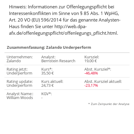
Hinweis: Informationen zur Offenlegungspflicht bei
Interessenkonflikten im Sinne von § 85 Abs. 1 WpHG,
Art. 20 VO (EU) 596/2014 für das genannte Analysten-
Haus finden Sie unter http://web.dpa-
afx.de/offenlegungspflicht/offenlegungs_pflicht.html.
Zusammenfassung: Zalando Underperform
Unternehmen:
Analyst:
Kursziel:
Zalando
Bernstein Research
19,00 €
Rating jetzt:
Kurs*:
Abst. Kursziel*:
Underperform
35,50 €
-46,48%
Rating update:
Kurs aktuell:
Abst. Kursziel aktuell:
Underperform
24,73 €
-23,17%
Analyst Name::
KGV*:
William Woods
-
* Zum Zeitpunkt der Analyse