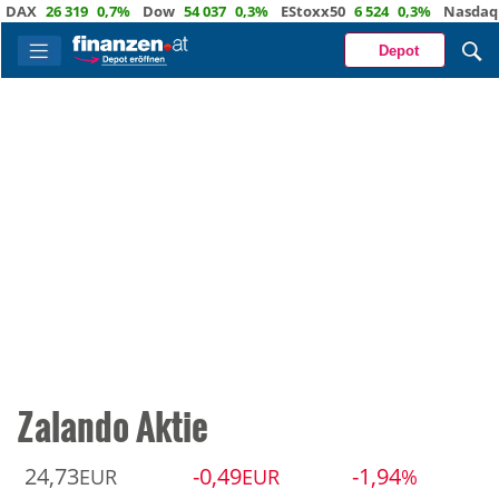
X
26 319
0,7%
Dow
54 037
0,3%
EStoxx50
6 524
0,3%
Nasdaq
29 
Depot
Zalando Aktie
24,73
-0,49
-1,94
EUR
EUR
%