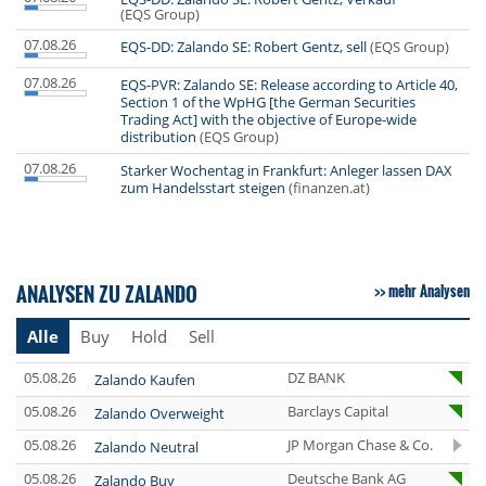
(EQS Group)
07.08.26
EQS-DD: Zalando SE: Robert Gentz, sell
(EQS Group)
07.08.26
EQS-PVR: Zalando SE: Release according to Article 40,
Section 1 of the WpHG [the German Securities
Trading Act] with the objective of Europe-wide
distribution
(EQS Group)
07.08.26
Starker Wochentag in Frankfurt: Anleger lassen DAX
zum Handelsstart steigen
(finanzen.at)
ANALYSEN ZU ZALANDO
mehr Analysen
Alle
Buy
Hold
Sell
05.08.26
DZ BANK
Zalando Kaufen
05.08.26
Barclays Capital
Zalando Overweight
05.08.26
JP Morgan Chase & Co.
Zalando Neutral
05.08.26
Deutsche Bank AG
Zalando Buy