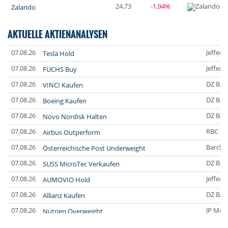
24,73
-1,94%
Zalando
AKTUELLE AKTIENANALYSEN
07.08.26
Jefferi
Tesla Hold
07.08.26
Jefferi
FUCHS Buy
07.08.26
DZ BA
VINCI Kaufen
07.08.26
DZ BA
Boeing Kaufen
07.08.26
DZ BA
Novo Nordisk Halten
07.08.26
RBC Ca
Airbus Outperform
07.08.26
Barclay
Österreichische Post Underweight
07.08.26
DZ BA
SUSS MicroTec Verkaufen
07.08.26
Jefferi
AUMOVIO Hold
07.08.26
DZ BA
Allianz Kaufen
07.08.26
JP Mor
Nutrien Overweight
07.08.26
UBS A
Tesla Neutral