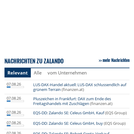
NACHRICHTEN ZU ZALANDO
mehr Nachrichten
Relevant
Alle
vom Unternehmen
07.08.26
LUS-DAX-Handel aktuell: LUS-DAX schlussendlich auf
grünem Terrain
(finanzen.at)
07.08.26
Pluszeichen in Frankfurt: DAX zum Ende des
Freitagshandels mit Zuschlägen
(finanzen.at)
07.08.26
EQS-DD: Zalando SE: Celeus GmbH, Kauf
(EQS Group)
07.08.26
EQS-DD: Zalando SE: Celeus GmbH, buy
(EQS Group)
07.08.26
EQS-DD: Zalando SE: Robert Gentz, Verkauf