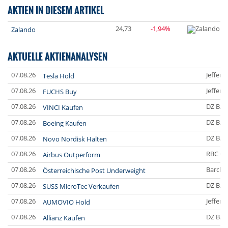
AKTIEN IN DIESEM ARTIKEL
24,73
-1,94%
Zalando
AKTUELLE AKTIENANALYSEN
07.08.26
Jefferi
Tesla Hold
07.08.26
Jefferi
FUCHS Buy
07.08.26
DZ BA
VINCI Kaufen
07.08.26
DZ BA
Boeing Kaufen
07.08.26
DZ BA
Novo Nordisk Halten
07.08.26
RBC Ca
Airbus Outperform
07.08.26
Barclay
Österreichische Post Underweight
07.08.26
DZ BA
SUSS MicroTec Verkaufen
07.08.26
Jefferi
AUMOVIO Hold
07.08.26
DZ BA
Allianz Kaufen