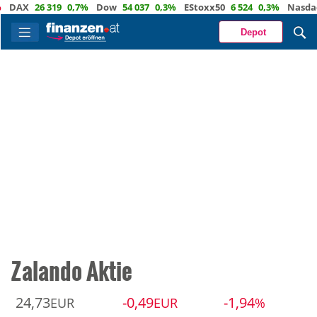
AX
26 319
0,7%
Dow
54 037
0,3%
EStoxx50
6 524
0,3%
Nasdaq
2
Depot
Zalando Aktie
24,73
-0,49
-1,94
EUR
EUR
%