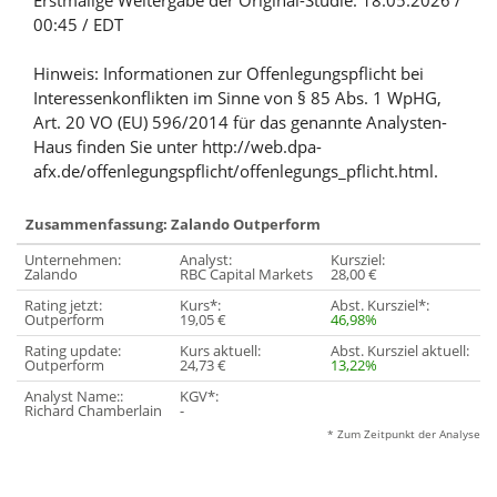
Erstmalige Weitergabe der Original-Studie: 18.05.2026 /
00:45 / EDT
Hinweis: Informationen zur Offenlegungspflicht bei
Interessenkonflikten im Sinne von § 85 Abs. 1 WpHG,
Art. 20 VO (EU) 596/2014 für das genannte Analysten-
Haus finden Sie unter http://web.dpa-
afx.de/offenlegungspflicht/offenlegungs_pflicht.html.
Zusammenfassung: Zalando Outperform
Unternehmen:
Analyst:
Kursziel:
Zalando
RBC Capital Markets
28,00 €
Rating jetzt:
Kurs*:
Abst. Kursziel*:
Outperform
19,05 €
46,98%
Rating update:
Kurs aktuell:
Abst. Kursziel aktuell:
Outperform
24,73 €
13,22%
Analyst Name::
KGV*:
Richard Chamberlain
-
* Zum Zeitpunkt der Analyse