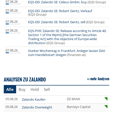
07.08.26
EQS-DD: Zalando SE: Celeus GmbH, buy
(EQS Group)
07.08.26
EQS-DD: Zalando SE: Robert Gentz, Verkauf
(EQS Group)
07.08.26
EQS-DD: Zalando SE: Robert Gentz, sell
(EQS Group)
07.08.26
EQS-PVR: Zalando SE: Release according to Article 40,
Section 1 of the WpHG [the German Securities
Trading Act] with the objective of Europe-wide
distribution
(EQS Group)
07.08.26
Starker Wochentag in Frankfurt: Anleger lassen DAX
zum Handelsstart steigen
(finanzen.at)
ANALYSEN ZU ZALANDO
mehr Analysen
Alle
Buy
Hold
Sell
05.08.26
DZ BANK
Zalando Kaufen
05.08.26
Barclays Capital
Zalando Overweight