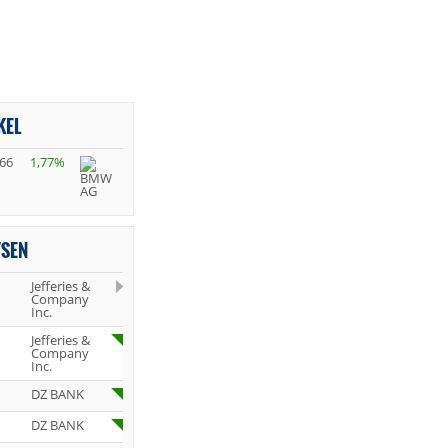
KEL
,66
1,77%
YSEN
Jefferies &
Company
Inc.
Jefferies &
Company
Inc.
DZ BANK
DZ BANK