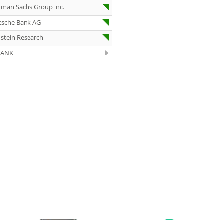
dman Sachs Group Inc.
07.08.26
Under Armour
Underweight
tsche Bank AG
07.08.26
IONOS Overweig
stein Research
BANK
07.08.26
Springer Nature
Overweight
07.08.26
Henkel vz. Equal
Weight
07.08.26
Fraport Equal
Weight
07.08.26
Diageo Overwei
07.08.26
Ahold Delhaize
Equal Weight
07.08.26
RENK Kaufen
07.08.26
SGL Carbon Hol
07.08.26
Scout24 Kaufen