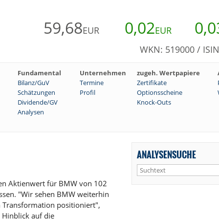
59,68
0,02
0,0
EUR
EUR
WKN: 519000 / ISI
Fundamental
Unternehmen
zugeh. Wertpapiere
Bilanz/GuV
Termine
Zertifikate
Schätzungen
Profil
Optionsscheine
Dividende/GV
Knock-Outs
Analysen
ANALYSENSUCHE
ren Aktienwert für BMW von 102
lassen. "Wir sehen BMW weiterhin
Transformation positioniert",
Hinblick auf die