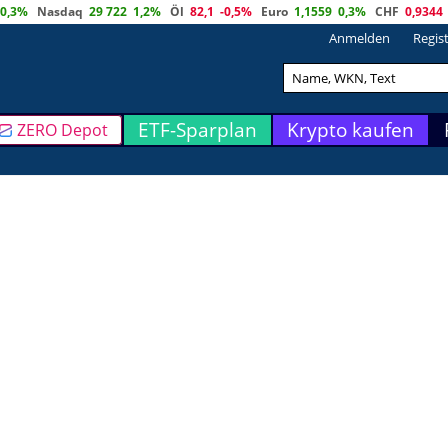
0,3%
Nasdaq
29 722
1,2%
Öl
82,1
-0,5%
Euro
1,1559
0,3%
CHF
0,9344
Anmelden
Regis
ETF-Sparplan
Krypto kaufen
ZERO Depot