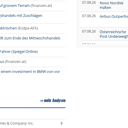
07.08.26
Novo Nordisk
uf grünem Terrain
(finanzen.at)
Halten
agshandels mit Zuschlägen
07.08.26
Airbus Outperf
ktrischen i3
(dpa-AFX)
07.08.26
Österreichische
Post Underweig
llt zum Ende des Mittwochshandels
07.08.26
SUSS MicroTec
Verkaufen
Fahrer
(
Spiegel Online
)
07.08.26
AUMOVIO Hold
lus
(finanzen.at)
it einem Investment in BMW von vor
07.08.26
Allianz Kaufen
07.08.26
Nutrien
Overweight
07.08.26
Tesla Neutral
mehr Analysen
07.08.26
Symrise Kaufen
07.08.26
LANXESS Halten
eries & Company Inc.
07.08.26
Aurubis Halten