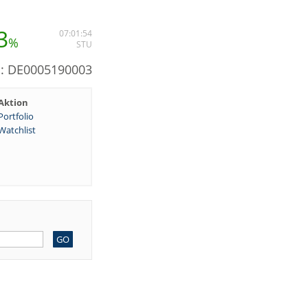
3
07:01:54
%
STU
N: DE0005190003
Aktion
Portfolio
Watchlist
GO