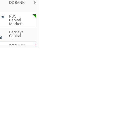
DZ BANK
RBC
orm
Capital
Markets
Barclays
Capital
ht
DZ BANK
Jefferies &
Company
Inc.
DZ BANK
JP Morgan
Chase &
Co.
UBS AG
DZ BANK
DZ BANK
DZ BANK