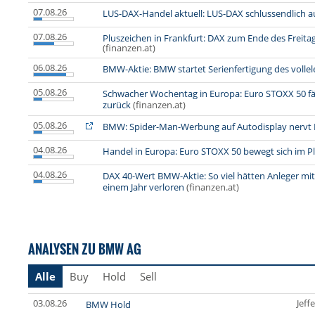
07.08.26
LUS-DAX-Handel aktuell: LUS-DAX schlussendlich a
07.08.26
Pluszeichen in Frankfurt: DAX zum Ende des Freit
(finanzen.at)
06.08.26
BMW-Aktie: BMW startet Serienfertigung des vollele
05.08.26
Schwacher Wochentag in Europa: Euro STOXX 50 fä
zurück
(finanzen.at)
05.08.26
BMW: Spider-Man-Werbung auf Autodisplay nervt 
04.08.26
Handel in Europa: Euro STOXX 50 bewegt sich im P
04.08.26
DAX 40-Wert BMW-Aktie: So viel hätten Anleger m
einem Jahr verloren
(finanzen.at)
ANALYSEN ZU BMW AG
Alle
Buy
Hold
Sell
03.08.26
Jeff
BMW Hold