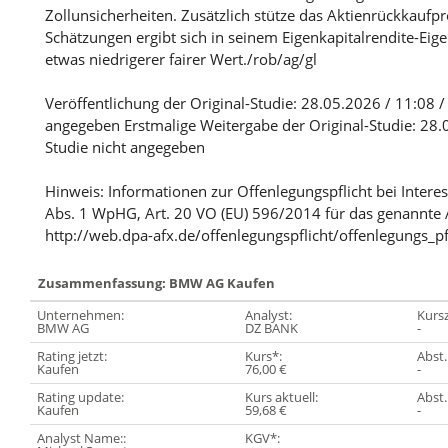
Zollunsicherheiten. Zusätzlich stütze das Aktienrückkaufp
Schätzungen ergibt sich in seinem Eigenkapitalrendite-Eig
etwas niedrigerer fairer Wert./rob/ag/gl
Veröffentlichung der Original-Studie: 28.05.2026 / 11:08 / 
angegeben Erstmalige Weitergabe der Original-Studie: 28.0
Studie nicht angegeben
Hinweis: Informationen zur Offenlegungspflicht bei Intere
Abs. 1 WpHG, Art. 20 VO (EU) 596/2014 für das genannte 
http://web.dpa-afx.de/offenlegungspflicht/offenlegungs_pf
Zusammenfassung: BMW AG Kaufen
Unternehmen:
Analyst:
Kursz
BMW AG
DZ BANK
-
Rating jetzt:
Kurs*:
Abst.
Kaufen
76,00 €
-
Rating update:
Kurs aktuell:
Abst.
Kaufen
59,68 €
-
Analyst Name::
KGV*: