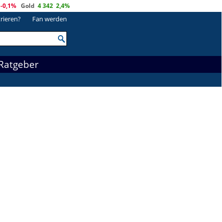
-0,1%
Gold
4 342
2,4%
trieren?
Fan werden
Ratgeber