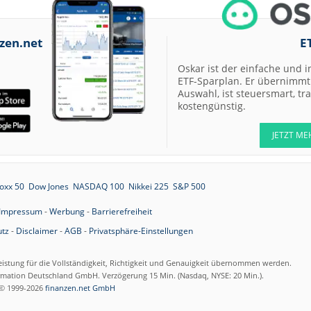
07.08.26
Allianz Hold
zen.net
E
07.08.26
Merck Market-
Perform
Oskar ist der einfache und i
07.08.26
Allianz Sector
ETF-Sparplan. Er übernimmt 
Perform
Auswahl, ist steuersmart, t
kostengünstig.
07.08.26
RATIONAL Buy
JETZT ME
07.08.26
Merck Kaufen
oxx 50
Dow Jones
NASDAQ 100
Nikkei 225
S&P 500
07.08.26
Kontron Kaufen
Impressum
-
Werbung
-
Barrierefreiheit
07.08.26
Daimler Truck B
tz
-
Disclaimer
-
AGB
-
Privatsphäre-Einstellungen
07.08.26
Airbus Hold
eistung für die Vollständigkeit, Richtigkeit und Genauigkeit übernommen werden.
ormation Deutschland GmbH. Verzögerung 15 Min. (Nasdaq, NYSE: 20 Min.).
© 1999-2026
finanzen.net GmbH
07.08.26
Münchener
Rückversicherun