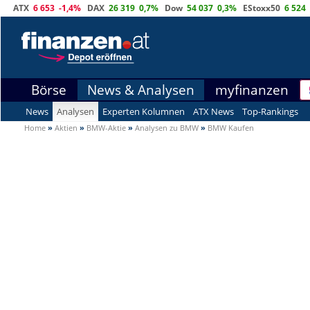
ATX
6 653
-1,4%
DAX
26 319
0,7%
Dow
54 037
0,3%
EStoxx50
6 524
Börse
News & Analysen
myfinanzen
News
Analysen
Experten Kolumnen
ATX News
Top-Rankings
Home
»
Aktien
»
BMW-Aktie
»
Analysen zu BMW
»
BMW Kaufen