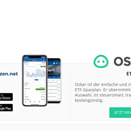
07.08.26
Allianz Hold
07.08.26
Merck Market-
Perform
07.08.26
Allianz Sector
Perform
07.08.26
RATIONAL Buy
zen.net
E
07.08.26
Merck Kaufen
Oskar ist der einfache und i
07.08.26
Kontron Kaufen
ETF-Sparplan. Er übernimmt 
07.08.26
Daimler Truck B
Auswahl, ist steuersmart, t
kostengünstig.
07.08.26
Airbus Hold
JETZT ME
07.08.26
Münchener
Rückversicherun