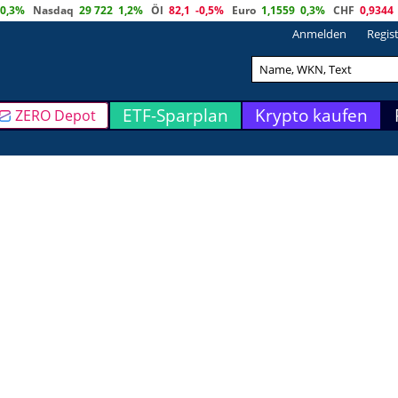
0,3%
Nasdaq
29 722
1,2%
Öl
82,1
-0,5%
Euro
1,1559
0,3%
CHF
0,9344
Anmelden
Regis
ETF-Sparplan
Krypto kaufen
ZERO Depot