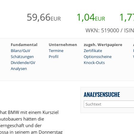
59,66
1,04
1,7
EUR
EUR
WKN: 519000 / ISI
Fundamental
Unternehmen
zugeh. Wertpapiere
Bilanz/GuV
Termine
Zertifikate
Schätzungen
Profil
Optionsscheine
Dividende/GV
Knock-Outs
Analysen
ANALYSENSUCHE
 hat BMW mit einem Kursziel
Autobauers hätten die
erngeschäft und der
okossa in seinem am Donnerstag