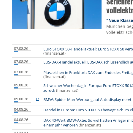
Serienfe
vollelekt
"Neue Klasse
München begi
vollelektrisch
07.08.26
Euro STOXX 50-Handel aktuell: Euro STOXX 50 ver
(finanzen.at)
07.08.26
LUS-DAX-Handel aktuell: LUS-DAX schlussendlich a
07.08.26
Pluszeichen in Frankfurt: DAX zum Ende des Freit
(finanzen.at)
05.08.26
Schwacher Wochentag in Europa: Euro STOXX 50 fä
zurück
(finanzen.at)
05.08.26
BMW: Spider-Man-Werbung auf Autodisplay nervt 
04.08.26
Handel in Europa: Euro STOXX 50 bewegt sich im P
04.08.26
DAX 40-Wert BMW-Aktie: So viel hätten Anleger m
einem Jahr verloren
(finanzen.at)