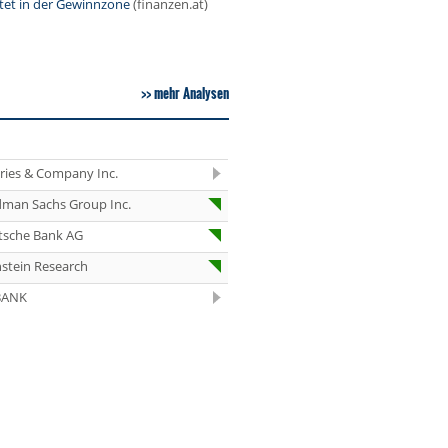
rtet in der Gewinnzone
(finanzen.at)
07.08.26
Under Armour
Underweight
07.08.26
IONOS Overweig
mehr Analysen
07.08.26
Springer Nature
Overweight
07.08.26
Henkel vz. Equal
eries & Company Inc.
Weight
dman Sachs Group Inc.
07.08.26
Fraport Equal
Weight
tsche Bank AG
07.08.26
Diageo Overwei
stein Research
07.08.26
BANK
Ahold Delhaize
Equal Weight
07.08.26
RENK Kaufen
07.08.26
SGL Carbon Hol
07.08.26
Scout24 Kaufen