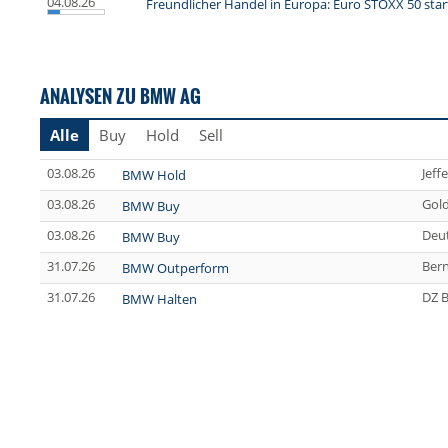
04.08.26
Freundlicher Handel in Europa: Euro STOXX 50 sta
ANALYSEN ZU BMW AG
Alle
Buy
Hold
Sell
03.08.26
Jeff
BMW Hold
03.08.26
Gol
BMW Buy
03.08.26
Deu
BMW Buy
31.07.26
Bern
BMW Outperform
31.07.26
DZ 
BMW Halten