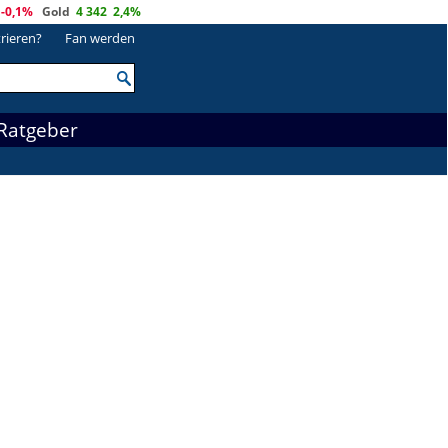
-0,1%
Gold
4 342
2,4%
trieren?
Fan werden
Ratgeber