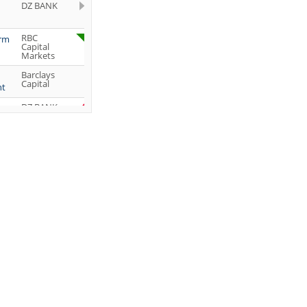
DZ BANK
RBC
orm
Capital
Markets
Barclays
Capital
ht
DZ BANK
Jefferies &
Company
Inc.
DZ BANK
JP Morgan
Chase &
Co.
UBS AG
DZ BANK
DZ BANK
DZ BANK