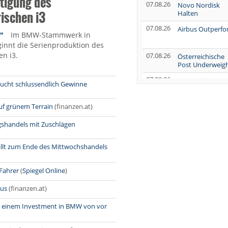
rtigung des
07.08.26
Novo Nordisk
rischen i3
Halten
07.08.26
Airbus Outperf
"
Im BMW-Stammwerk in
nnt die Serienproduktion des
en i3.
07.08.26
Österreichische
Post Underweig
07.08.26
SUSS MicroTec
bucht schlussendlich Gewinne
Verkaufen
07.08.26
AUMOVIO Hold
uf grünem Terrain
(finanzen.at)
agshandels mit Zuschlägen
07.08.26
Allianz Kaufen
llt zum Ende des Mittwochshandels
07.08.26
Nutrien
Overweight
Fahrer
(
Spiegel Online
)
07.08.26
Tesla Neutral
lus
(finanzen.at)
07.08.26
Symrise Kaufen
07.08.26
it einem Investment in BMW von vor
LANXESS Halten
07.08.26
Aurubis Halten