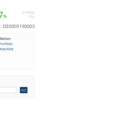
7
21:55:02
%
STU
N: DE0005190003
Aktion
Portfolio
Watchlist
GO