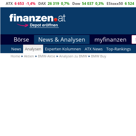
ATX
6 653
-1,4%
DAX
26 319
0,7%
Dow
54 037
0,3%
EStoxx50
6 524
Börse
News & Analysen
myfinanzen
News
Analysen
Experten Kolumnen
ATX News
Top-Rankings
Home
»
Aktien
»
BMW-Aktie
»
Analysen zu BMW
»
BMW Buy