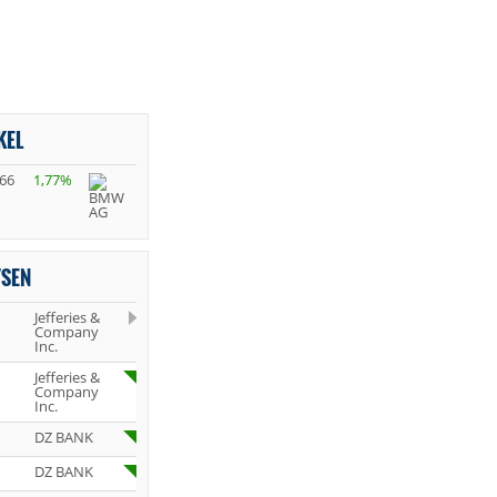
KEL
,66
1,77%
YSEN
Jefferies &
Company
Inc.
Jefferies &
Company
Inc.
DZ BANK
DZ BANK