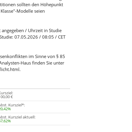
stitionen sollten den Höhepunkt
 Klasse"-Modelle seien
t angegeben / Uhrzeit in Studie
Studie: 07.05.2026 / 08:05 / CET
ssenkonflikten im Sinne von § 85
Analysten-Haus finden Sie unter
licht.html.
Kursziel:
100,00 €
Abst. Kursziel*:
20,42%
Abst. Kursziel aktuell:
67,62%