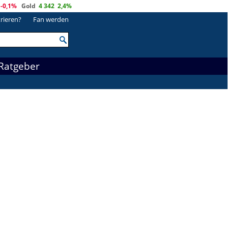
-0,1%
Gold
4 342
2,4%
trieren?
Fan werden
Ratgeber