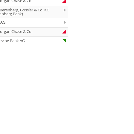
organ Chase & Co.
07.08.26
Under Armour
Underweight
 Berenberg, Gossler & Co. KG
enberg Bank)
07.08.26
IONOS Overweig
 AG
07.08.26
Springer Nature
organ Chase & Co.
Overweight
tsche Bank AG
07.08.26
Henkel vz. Equal
Weight
07.08.26
Fraport Equal
Weight
07.08.26
Diageo Overwei
07.08.26
Ahold Delhaize
Equal Weight
07.08.26
RENK Kaufen
07.08.26
SGL Carbon Hol
07.08.26
Scout24 Kaufen
07.08.26
Allianz Hold