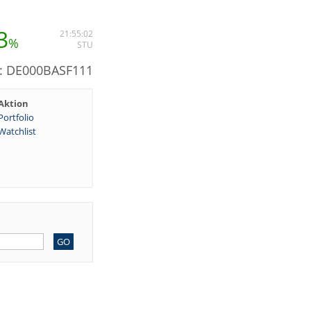
3
21:55:02
%
STU
N: DE000BASF111
Aktion
Portfolio
Watchlist
GO