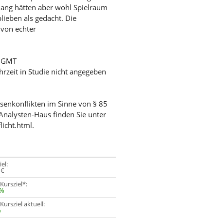
jiang hätten aber wohl Spielraum
blieben als gedacht. Die
 von echter
/ GMT
hrzeit in Studie nicht angegeben
ssenkonflikten im Sinne von § 85
Analysten-Haus finden Sie unter
licht.html.
el:
 €
 Kursziel*:
6%
Kursziel aktuell:
%