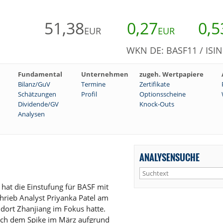
51,38
0,27
0,5
EUR
EUR
WKN DE: BASF11 / ISI
Fundamental
Unternehmen
zugeh. Wertpapiere
Bilanz/GuV
Termine
Zertifikate
Schätzungen
Profil
Optionsscheine
Dividende/GV
Knock-Outs
Analysen
ANALYSENSUCHE
hat die Einstufung für BASF mit
chrieb Analyst Priyanka Patel am
dort Zhanjiang im Fokus hatte.
nach dem Spike im März aufgrund