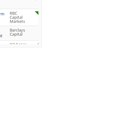
RBC
orm
Capital
Markets
Barclays
Capital
ht
DZ BANK
Jefferies &
Company
Inc.
DZ BANK
JP Morgan
Chase &
Co.
UBS AG
DZ BANK
DZ BANK
DZ BANK