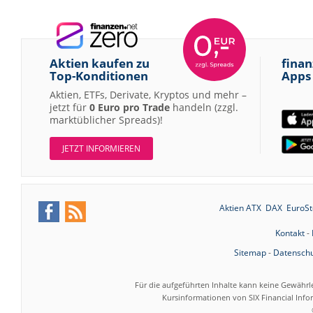
Aktien kaufen zu
finan
Top-Konditionen
Apps
Aktien, ETFs, Derivate, Kryptos und mehr –
jetzt für
0 Euro pro Trade
handeln (zzgl.
marktüblicher Spreads)!
JETZT INFORMIEREN
Aktien ATX
DAX
EuroSt
Kontakt
-
Sitemap
-
Datenschu
Für die aufgeführten Inhalte kann keine Gewährl
Kursinformationen von SIX Financial Inf