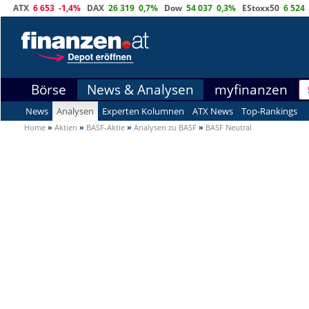
ATX
6 653
-1,4%
DAX
26 319
0,7%
Dow
54 037
0,3%
EStoxx50
6 524
Börse
News & Analysen
myfinanzen
News
Analysen
Experten Kolumnen
ATX News
Top-Rankings
Home
»
Aktien
»
BASF-Aktie
»
Analysen zu BASF
»
BASF Neutral