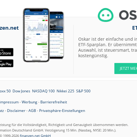
07.08.26
Merck Market-
Perform
zen.net
E
07.08.26
Allianz Sector
Perform
Oskar ist der einfache und i
ETF-Sparplan. Er übernimmt 
07.08.26
RATIONAL Buy
Auswahl, ist steuersmart, t
kostengünstig.
JETZT ME
07.08.26
Merck Kaufen
07.08.26
Kontron Kaufen
oxx 50
Dow Jones
NASDAQ 100
Nikkei 225
S&P 500
07.08.26
Daimler Truck B
Impressum
-
Werbung
-
Barrierefreiheit
07.08.26
tz
-
Disclaimer
-
AGB
-
Privatsphäre-Einstellungen
Airbus Hold
eistung für die Vollständigkeit, Richtigkeit und Genauigkeit übernommen werden.
07.08.26
Münchener
ormation Deutschland GmbH. Verzögerung 15 Min. (Nasdaq, NYSE: 20 Min.).
Rückversicherun
© 1999-2026
finanzen.net GmbH