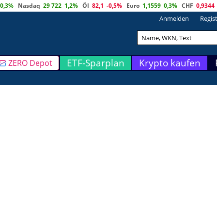
0,3%
Nasdaq
29 722
1,2%
Öl
82,1
-0,5%
Euro
1,1559
0,3%
CHF
0,9344
Anmelden
Regis
ETF-Sparplan
Krypto kaufen
ZERO Depot