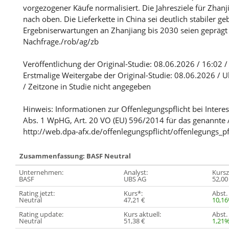
vorgezogener Käufe normalisiert. Die Jahresziele für Zhan
nach oben. Die Lieferkette in China sei deutlich stabiler ge
Ergebniserwartungen an Zhanjiang bis 2030 seien geprägt
Nachfrage./rob/ag/zb
Veröffentlichung der Original-Studie: 08.06.2026 / 16:02 
Erstmalige Weitergabe der Original-Studie: 08.06.2026 / U
/ Zeitzone in Studie nicht angegeben
Hinweis: Informationen zur Offenlegungspflicht bei Intere
Abs. 1 WpHG, Art. 20 VO (EU) 596/2014 für das genannte 
http://web.dpa-afx.de/offenlegungspflicht/offenlegungs_pf
Zusammenfassung: BASF Neutral
Unternehmen:
Analyst:
Kurszi
BASF
UBS AG
52,00
Rating jetzt:
Kurs*:
Abst.
Neutral
47,21 €
10,1
Rating update:
Kurs aktuell:
Abst. 
Neutral
51,38 €
1,21