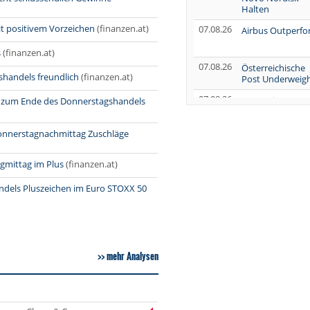
Halten
t positivem Vorzeichen
(finanzen.at)
07.08.26
Airbus Outperf
s
(finanzen.at)
07.08.26
Österreichische
shandels freundlich
(finanzen.at)
Post Underweig
07.08.26
SUSS MicroTec
ch zum Ende des Donnerstagshandels
Verkaufen
07.08.26
AUMOVIO Hold
Donnerstagnachmittag Zuschläge
gmittag im Plus
(finanzen.at)
07.08.26
Allianz Kaufen
ndels Pluszeichen im Euro STOXX 50
07.08.26
Nutrien
Overweight
07.08.26
Tesla Neutral
07.08.26
Symrise Kaufen
mehr Analysen
07.08.26
LANXESS Halten
07.08.26
Aurubis Halten