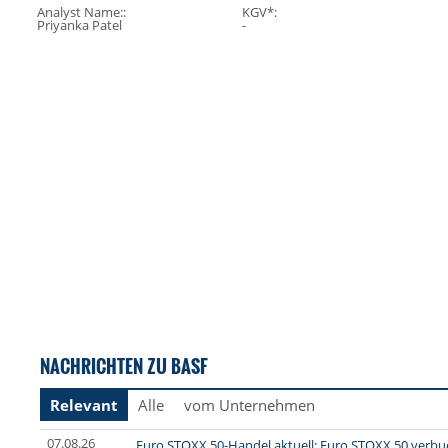
Analyst Name::
KGV*:
Priyanka Patel
-
NACHRICHTEN ZU BASF
Relevant
Alle
vom Unternehmen
07.08.26
Euro STOXX 50-Handel aktuell: Euro STOXX 50 verbu