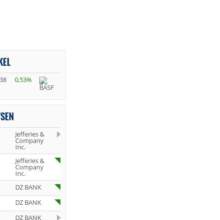
KEL
,38
0,53%
YSEN
Jefferies &
Company
Inc.
Jefferies &
Company
Inc.
DZ BANK
DZ BANK
DZ BANK