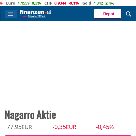
o
1,1559
0,3%
CHF
0,9344
-0,1%
Gold
4 342
2,4%
Depot
Nagarro Aktie
77,95
-0,35
-0,45
EUR
EUR
%