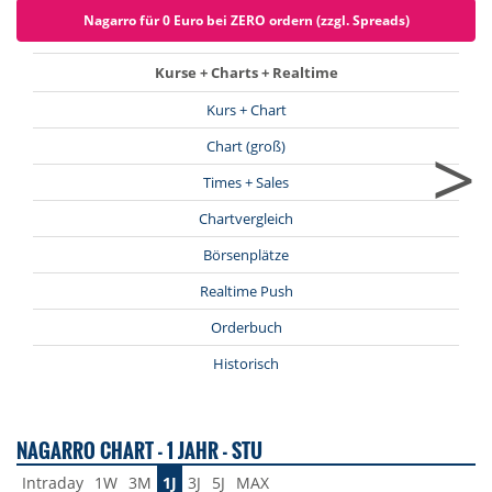
Nagarro für 0 Euro bei ZERO ordern (zzgl. Spreads)
Kurse + Charts + Realtime
Kurs + Chart
>
Chart (groß)
Times + Sales
Chartvergleich
Börsenplätze
Realtime Push
Orderbuch
Historisch
NAGARRO CHART - 1 JAHR - STU
Intraday
1W
3M
1J
3J
5J
MAX