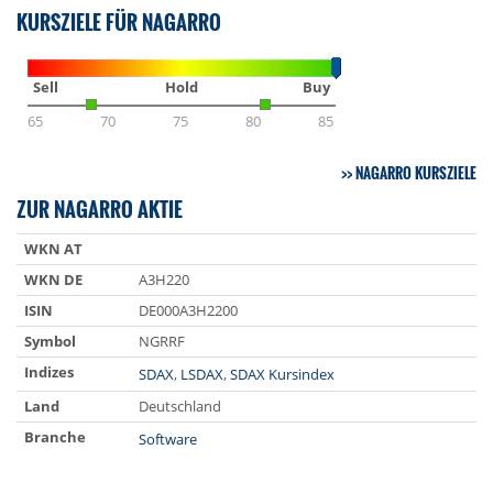
KURSZIELE FÜR NAGARRO
Sell
Hold
Buy
65
70
75
80
85
NAGARRO KURSZIELE
ZUR NAGARRO AKTIE
WKN AT
WKN DE
A3H220
ISIN
DE000A3H2200
Symbol
NGRRF
Indizes
SDAX
,
LSDAX
,
SDAX Kursindex
Land
Deutschland
Branche
Software