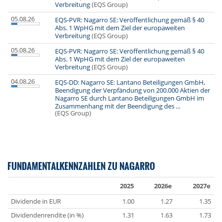
Verbreitung
(EQS Group)
05.08.26
EQS-PVR: Nagarro SE: Veröffentlichung gemäß § 40
Abs. 1 WpHG mit dem Ziel der europaweiten
Verbreitung
(EQS Group)
05.08.26
EQS-PVR: Nagarro SE: Veröffentlichung gemäß § 40
Abs. 1 WpHG mit dem Ziel der europaweiten
Verbreitung
(EQS Group)
04.08.26
EQS-DD: Nagarro SE: Lantano Beteiligungen GmbH,
Beendigung der Verpfändung von 200.000 Aktien der
Nagarro SE durch Lantano Beteiligungen GmbH im
Zusammenhang mit der Beendigung des ...
(EQS Group)
FUNDAMENTALKENNZAHLEN ZU NAGARRO
2025
2026e
2027e
Dividende in EUR
1.00
1.27
1.35
Dividendenrendite (in %)
1.31
1.63
1.73