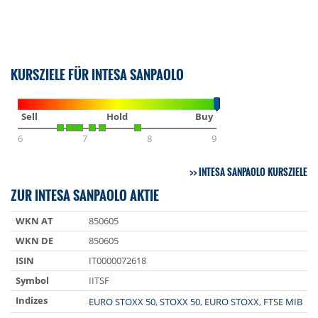
KURSZIELE FÜR INTESA SANPAOLO
Sell
Hold
Buy
6
7
8
9
INTESA SANPAOLO KURSZIELE
ZUR INTESA SANPAOLO AKTIE
WKN AT
850605
WKN DE
850605
ISIN
IT0000072618
Symbol
IITSF
Indizes
EURO STOXX 50
,
STOXX 50
,
EURO STOXX
,
FTSE MIB