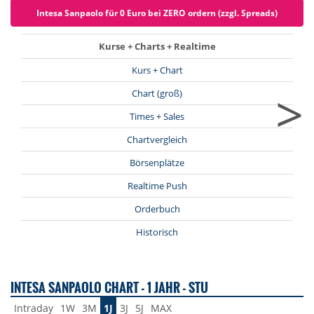
Intesa Sanpaolo für 0 Euro bei ZERO ordern (zzgl. Spreads)
Kurse + Charts + Realtime
Kurs + Chart
>
Chart (groß)
Times + Sales
Chartvergleich
Börsenplätze
Realtime Push
Orderbuch
Historisch
INTESA SANPAOLO CHART - 1 JAHR - STU
Intraday
1W
3M
1J
3J
5J
MAX