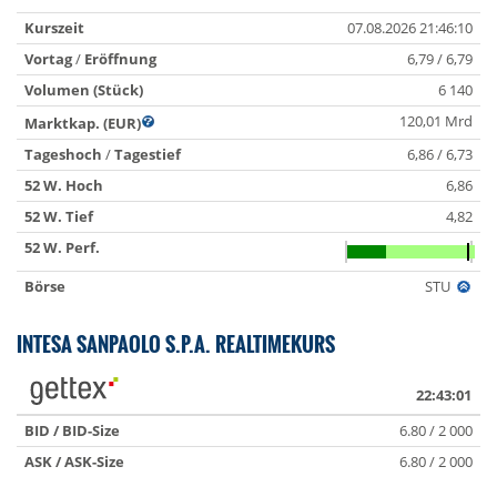
Kurszeit
07.08.2026 21:46:10
Vortag
/
Eröffnung
6,79 / 6,79
Volumen (Stück)
6 140
120,01 Mrd
Marktkap. (EUR)
Tageshoch
/
Tagestief
6,86 / 6,73
52 W. Hoch
6,86
52 W. Tief
4,82
52 W. Perf.
Börse
STU
INTESA SANPAOLO S.P.A. REALTIMEKURS
22:43:01
BID / BID-Size
6.80 / 2 000
ASK / ASK-Size
6.80 / 2 000