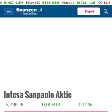
037
0,3%
EStoxx50
6 524
0,3%
Nasdaq
29 722
1,2%
Öl
82,1
-0,5%
Depot
Intesa Sanpaolo Aktie
6,79
0,00
0,01
EUR
EUR
%