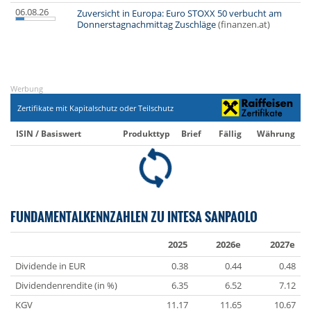
06.08.26
Zuversicht in Europa: Euro STOXX 50 verbucht am
Donnerstagnachmittag Zuschläge
(finanzen.at)
Werbung
Zertifikate mit Kapitalschutz oder Teilschutz
ISIN / Basiswert
Produkttyp
Brief
Fällig
Währung
FUNDAMENTALKENNZAHLEN ZU INTESA SANPAOLO
2025
2026e
2027e
Dividende in EUR
0.38
0.44
0.48
Dividendenrendite (in %)
6.35
6.52
7.12
KGV
11.17
11.65
10.67