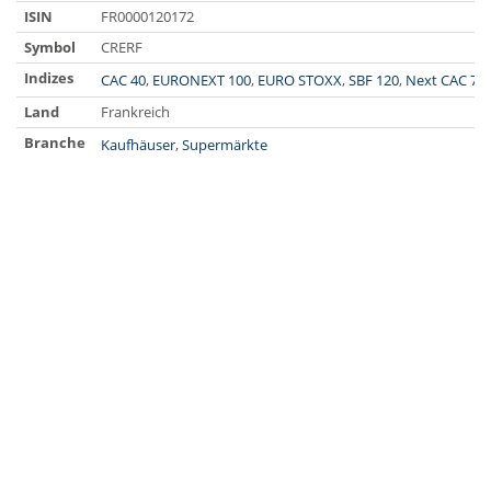
ISIN
FR0000120172
Symbol
CRERF
Indizes
CAC 40
,
EURONEXT 100
,
EURO STOXX
,
SBF 120
,
Next CAC 70
Land
Frankreich
Branche
Kaufhäuser
,
Supermärkte