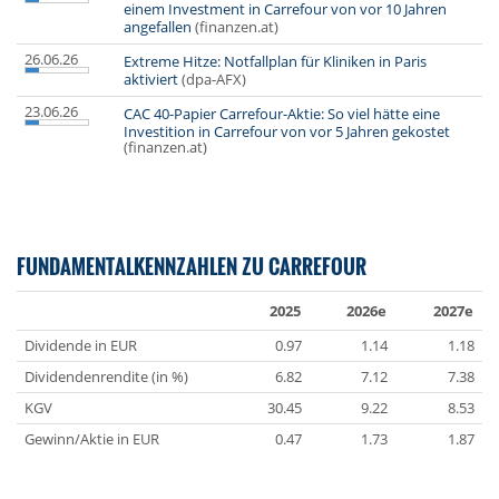
einem Investment in Carrefour von vor 10 Jahren
angefallen
(finanzen.at)
26.06.26
Extreme Hitze: Notfallplan für Kliniken in Paris
aktiviert
(dpa-AFX)
23.06.26
CAC 40-Papier Carrefour-Aktie: So viel hätte eine
Investition in Carrefour von vor 5 Jahren gekostet
(finanzen.at)
FUNDAMENTALKENNZAHLEN ZU CARREFOUR
2025
2026e
2027e
Dividende in EUR
0.97
1.14
1.18
Dividendenrendite (in %)
6.82
7.12
7.38
KGV
30.45
9.22
8.53
Gewinn/Aktie in EUR
0.47
1.73
1.87