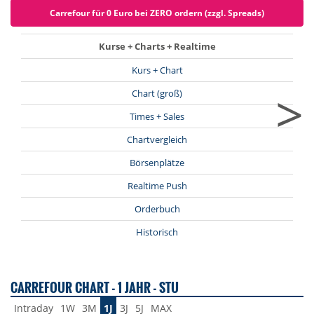
Carrefour für 0 Euro bei ZERO ordern (zzgl. Spreads)
Kurse + Charts + Realtime
Kurs + Chart
>
Chart (groß)
Times + Sales
Chartvergleich
Börsenplätze
Realtime Push
Orderbuch
Historisch
CARREFOUR CHART - 1 JAHR - STU
Intraday
1W
3M
1J
3J
5J
MAX