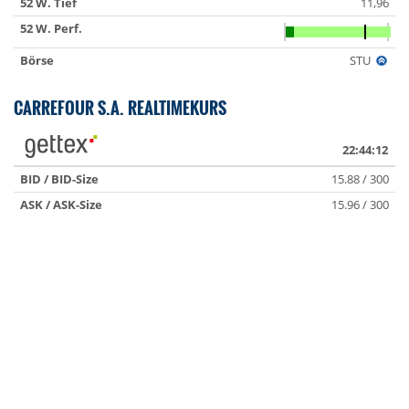
52 W. Tief
11,96
52 W. Perf.
Börse
STU
CARREFOUR S.A. REALTIMEKURS
22:44:12
BID / BID-Size
15.88 / 300
ASK / ASK-Size
15.96 / 300