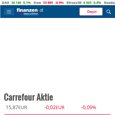
X
26 140
0,1%
Dow
53 885
-0,9%
EStoxx50
6 503
0,4%
Nasdaq
29 
Depot
Carrefour Aktie
15,87
-0,02
-0,09
EUR
EUR
%