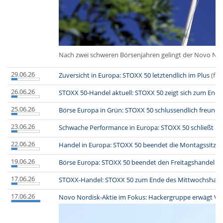
Nach zwei schweren Börsenjahren gelingt der Novo Nordis
29.06.26
Zuversicht in Europa: STOXX 50 letztendlich im Plus
(fin
26.06.26
STOXX 50-Handel aktuell: STOXX 50 zeigt sich zum Ende 
25.06.26
Börse Europa in Grün: STOXX 50 schlussendlich freundli
23.06.26
Schwache Performance in Europa: STOXX 50 schließt i
22.06.26
Handel in Europa: STOXX 50 beendet die Montagssitzu
19.06.26
Börse Europa: STOXX 50 beendet den Freitagshandel mi
17.06.26
STOXX-Handel: STOXX 50 zum Ende des Mittwochshande
17.06.26
Novo Nordisk-Aktie im Fokus: Hackergruppe erwägt Ve