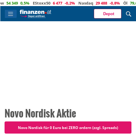
0,5%
EStoxx50
6 477
-0,2%
Nasdaq
29 488
-0,8%
Öl
79,6
0,1%
Eu
Depot
Novo Nordisk Aktie
Novo Nordisk für 0 Euro bei ZERO ordern (zzgl. Spreads)