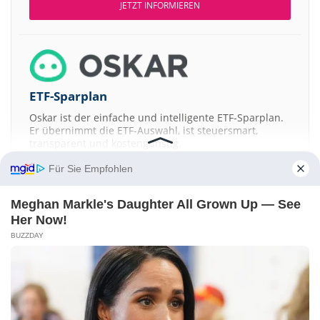
JETZT INFORMIEREN
ETF-Sparplan
Oskar ist der einfache und intelligente ETF-Sparplan.
Er übernimmt die ETF-Auswahl, ist steuersmart,
transparent und kostengünstig.
Für Sie Empfohlen
JETZT MEHR ERFAHREN
Meghan Markle's Daughter All Grown Up — See
Her Now!
BUZZDAY
Aktien ATX
DAX
EuroStoxx 50
Dow Jones
NASDAQ 100
Nikkei 225
S&P 500
Kontakt
-
Impressum
-
Werbung
-
Barrierefreiheit
Sitemap
-
Datenschutz
-
Disclaimer
-
AGB
-
Privatsphäre-Einstellungen