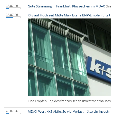
28.07.26
Gute Stimmung in Frankfurt: Pluszeichen im MDAX
(finan
28.07.26
K+S auf Hoch seit Mitte Mai - Exane BNP-Empfehlung trei
Eine Empfehlung des französischen Investmenthauses E
28.07.26
MDAX-Wert K+S-Aktie: So viel Verlust hätte ein Investmen