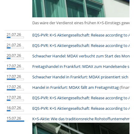
Das wäre der Verdienst eines frühen K+S-Einstiegs gewes
21.07.26
EQS-PVR: K+S Aktiengesellschaft: Release according to Art
21.07.26
EQS-PVR: K+S Aktiengesellschaft: Release according to Art
20.07.26
Schwacher Handel: MDAX verbucht zum Start des Montag
17.07.26
Freitagshandel in Frankfurt: MDAX zum Handelsende sc
17.07.26
Schwacher Handel in Frankfurt: MDAX präsentiert sich n
17.07.26
Handel in Frankfurt: MDAX fällt am Freitagmittag
(finanze
17.07.26
EQS-PVR: K+S Aktiengesellschaft: Release according to Art
16.07.26
EQS-PVR: K+S Aktiengesellschaft: Release according to Art
15.07.26
K+S-Aktie: Wie das traditionsreiche Rohstoffunternehme