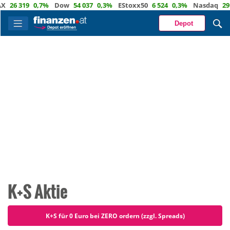
0,7%
Dow
54 037
0,3%
EStoxx50
6 524
0,3%
Nasdaq
29 722
1,2%
Depot
K+S Aktie
K+S für 0 Euro bei ZERO ordern (zzgl. Spreads)