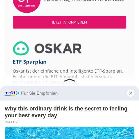
JETZT INFORMIEREN
ETF-Sparplan
Oskar ist der einfache und intelligente ETF-Sparplan.
Er übernimmt die ETF-Auswahl, ist steuersmart,
transparent und kostengünstig.
Für Sie Empfohlen
JETZT MEHR ERFAHREN
Why this ordinary drink is the secret to feeling
your best every day
CTA LOVE
Aktien ATX
DAX
EuroStoxx 50
Dow Jones
NASDAQ 100
Nikkei 225
S&P 500