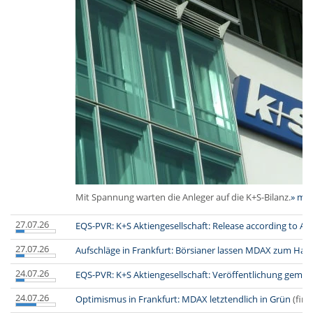
Mit Spannung warten die Anleger auf die K+S-Bilanz.
» me
27.07.26
EQS-PVR: K+S Aktiengesellschaft: Release according to Art
27.07.26
Aufschläge in Frankfurt: Börsianer lassen MDAX zum Hand
24.07.26
EQS-PVR: K+S Aktiengesellschaft: Veröffentlichung gemä
24.07.26
Optimismus in Frankfurt: MDAX letztendlich in Grün
(fina