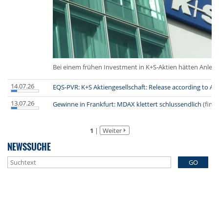
Bei einem frühen Investment in K+S-Aktien hätten Anleger
14.07.26
EQS-PVR: K+S Aktiengesellschaft: Release according to Art
13.07.26
Gewinne in Frankfurt: MDAX klettert schlussendlich
(fina
1
|
Weiter
NEWSSUCHE
GO