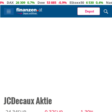
%
DAX
26 309
0,7%
Dow
53 885
-0,9%
EStoxx50
6 530
0,4%
Nasd
Depot
JCDecaux Aktie
24,34
-0,32
-1,30