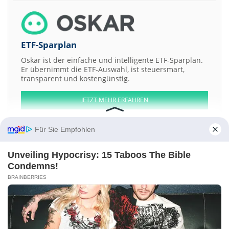
ETF-Sparplan
Oskar ist der einfache und intelligente ETF-Sparplan.
Er übernimmt die ETF-Auswahl, ist steuersmart,
transparent und kostengünstig.
JETZT MEHR ERFAHREN
Für Sie Empfohlen
Unveiling Hypocrisy: 15 Taboos The Bible
Aktien ATX
DAX
EuroStoxx 50
Dow Jones
NASDAQ 100
Nikkei 225
Condemns!
S&P 500
BRAINBERRIES
Weitere Aktien:
General Cable
MAUSER WALDECK
Nutreco
Mission Resources
DOWA HOLDINGS
Kontakt
-
Impressum
-
Werbung
-
Barrierefreiheit