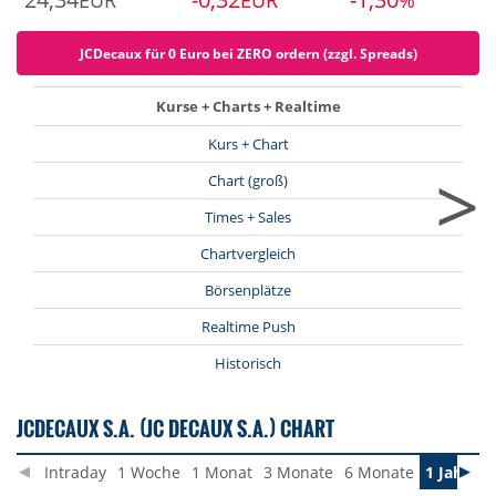
EUR
EUR
%
JCDecaux für 0 Euro bei ZERO ordern (zzgl. Spreads)
Kurse + Charts + Realtime
Kurs + Chart
>
Chart (groß)
Times + Sales
Chartvergleich
Börsenplätze
Realtime Push
Historisch
JCDECAUX S.A. (JC DECAUX S.A.) CHART
Intraday
1 Woche
1 Monat
3 Monate
6 Monate
1 Jahr
3 