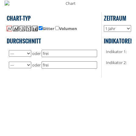
CHART-TYP
ZEITRAUM
Gitter
Volumen
o
DURCHSCHNITT
INDIKATOREN
Indikator 1:
oder
Indikator 2:
oder