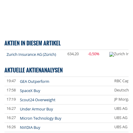
AKTIEN IN DIESEM ARTIKEL
634,20
-0,50%
Zurich Insurance AG (Zürich)
AKTUELLE AKTIENANALYSEN
19:47
RBC Capit
GEA Outperform
17:58
Deutsche 
SpaceX Buy
17:19
JP Morgan
Scout24 Overweight
16:27
UBS AG
Under Armour Buy
16:27
UBS AG
Micron Technology Buy
16:26
UBS AG
NVIDIA Buy