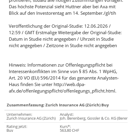
profitieren, sobald alle nötigen Zustimmungen vorlägen.
Das höchste Potenzial sieht Huttner aber bei Axa mit
Blick auf den Investorentag am 14. September./gl/tih
Veröffentlichung der Original-Studie: 12.06.2026 /
12:59 / GMT Erstmalige Weitergabe der Original-Studie:
Datum in Studie nicht angegeben / Uhrzeit in Studie
nicht angegeben / Zeitzone in Studie nicht angegeben
Hinweis: Informationen zur Offenlegungspflicht bei
Interessenkonflikten im Sinne von § 85 Abs. 1 WpHG,
Art. 20 VO (EU) 596/2014 für das genannte Analysten-
Haus finden Sie unter http://web.dpa-
afx.de/offenlegungspflicht/offenlegungs_pflicht.html.
Zusammenfassung: Zurich Insurance AG (Zürich) Buy
Unternehmen:
Analyst:
Zurich Insurance AG (Zürich)
Joh. Berenberg, Gossler & Co. KG (Berenb
Rating jetzt:
Kurs*:
Buy
563,80 CHF