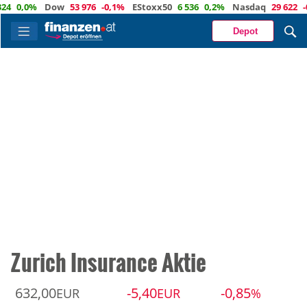
,0%
Dow
53 976
-0,1%
EStoxx50
6 536
0,2%
Nasdaq
29 622
-0,3%
Depot
Zurich Insurance Aktie
632,00
-5,40
-0,85
EUR
EUR
%