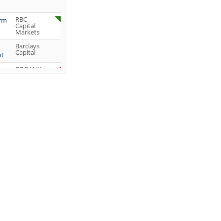
RBC
orm
Capital
Markets
Barclays
Capital
ht
DZ BANK
Jefferies &
Company
Inc.
DZ BANK
JP Morgan
Chase &
Co.
UBS AG
DZ BANK
DZ BANK
DZ BANK