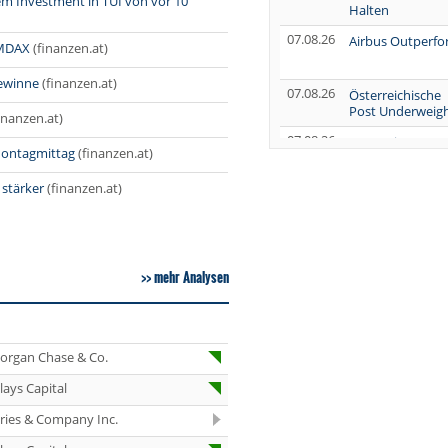
em Investment in TUI von vor 10
Halten
07.08.26
Airbus Outperf
 MDAX
(finanzen.at)
ewinne
(finanzen.at)
07.08.26
Österreichische
Post Underweig
inanzen.at)
07.08.26
SUSS MicroTec
Montagmittag
(finanzen.at)
Verkaufen
07.08.26
stärker
(finanzen.at)
AUMOVIO Hold
07.08.26
Allianz Kaufen
07.08.26
Nutrien
mehr Analysen
Overweight
07.08.26
Tesla Neutral
organ Chase & Co.
07.08.26
Symrise Kaufen
lays Capital
07.08.26
LANXESS Halten
eries & Company Inc.
07.08.26
Aurubis Halten