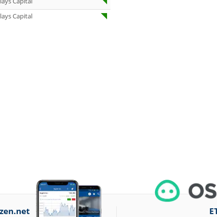
lays Capital
07.08.26
Under Armour
Underweight
lays Capital
07.08.26
IONOS Overweig
07.08.26
Springer Nature
Overweight
07.08.26
Henkel vz. Equal
Weight
07.08.26
Fraport Equal
Weight
07.08.26
Diageo Overwei
07.08.26
Ahold Delhaize
Equal Weight
07.08.26
RENK Kaufen
07.08.26
SGL Carbon Hol
07.08.26
Scout24 Kaufen
zen.net
E
07.08.26
Allianz Hold