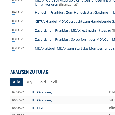
MDAX-Wert TUI-Aktie: So viel hätten Anleger mit ein
Jahren verloren
(finanzen.at)
04.08.26
Handel in Frankfurt: Zum Handelsstart Gewinne im
03.08.26
XETRA-Handel: MDAX verbucht zum Handelsende G
03.08.26
Zuversicht in Frankfurt: MDAX legt nachmittags zu
(f
03.08.26
Zuversicht in Frankfurt: So performt der MDAX am 
03.08.26
MDAX aktuell: MDAX zum Start des Montagshandels 
ANALYSEN ZU TUI AG
Alle
Buy
Hold
Sell
07.08.26
JP M
TUI Overweight
08.07.26
Barc
TUI Overweight
08.06.26
Jeff
TUI Hold