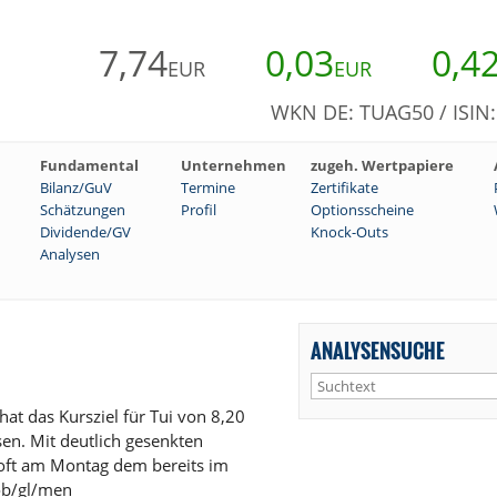
7,74
0,03
0,4
EUR
EUR
WKN DE: TUAG50 / ISIN
Fundamental
Unternehmen
zugeh. Wertpapiere
Bilanz/GuV
Termine
Zertifikate
Schätzungen
Profil
Optionsscheine
Dividende/GV
Knock-Outs
Analysen
ANALYSENSUCHE
at das Kursziel für Tui von 8,20
sen. Mit deutlich gesenkten
roft am Montag dem bereits im
rob/gl/men