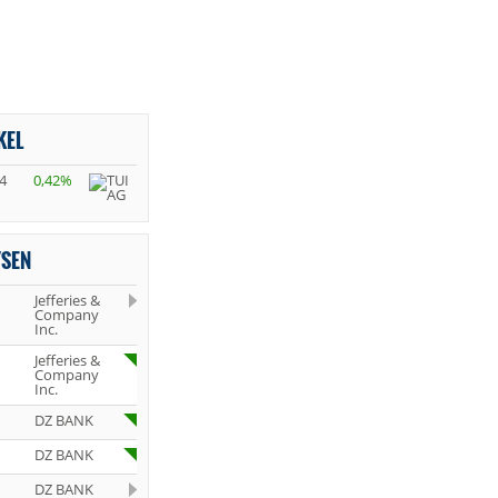
KEL
4
0,42%
YSEN
Jefferies &
Company
Inc.
Jefferies &
Company
Inc.
DZ BANK
DZ BANK
DZ BANK