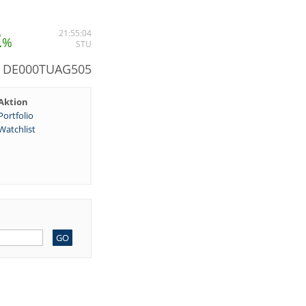
2
21:55:04
%
STU
: DE000TUAG505
Aktion
Portfolio
Watchlist
GO