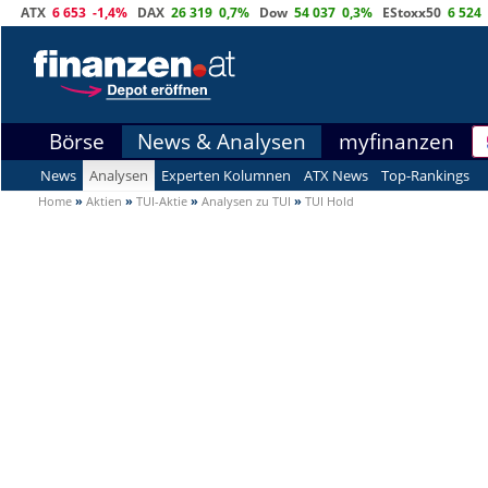
ATX
6 653
-1,4%
DAX
26 319
0,7%
Dow
54 037
0,3%
EStoxx50
6 524
Börse
News & Analysen
myfinanzen
News
Analysen
Experten Kolumnen
ATX News
Top-Rankings
Home
»
Aktien
»
TUI-Aktie
»
Analysen zu TUI
»
TUI Hold