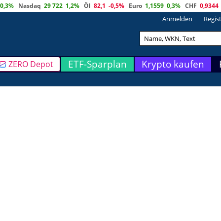
0,3%
Nasdaq
29 722
1,2%
Öl
82,1
-0,5%
Euro
1,1559
0,3%
CHF
0,9344
Anmelden
Regis
ETF-Sparplan
Krypto kaufen
ZERO Depot