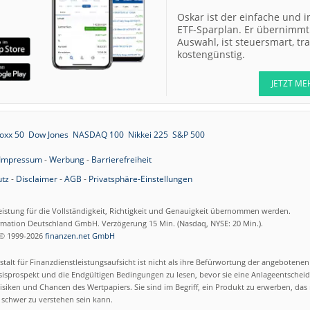
Oskar ist der einfache und i
ETF-Sparplan. Er übernimmt 
07.08.26
Merck Market-
Auswahl, ist steuersmart, t
Perform
kostengünstig.
07.08.26
Allianz Sector
Perform
JETZT ME
07.08.26
RATIONAL Buy
oxx 50
Dow Jones
NASDAQ 100
Nikkei 225
S&P 500
Impressum
-
Werbung
-
Barrierefreiheit
07.08.26
Merck Kaufen
tz
-
Disclaimer
-
AGB
-
Privatsphäre-Einstellungen
07.08.26
Kontron Kaufen
07.08.26
eistung für die Vollständigkeit, Richtigkeit und Genauigkeit übernommen werden.
Daimler Truck B
ormation Deutschland GmbH. Verzögerung 15 Min. (Nasdaq, NYSE: 20 Min.).
© 1999-2026
finanzen.net GmbH
07.08.26
Airbus Hold
talt für Finanzdienstleistungsaufsicht ist nicht als ihre Befürwortung der angebotene
isprospekt und die Endgültigen Bedingungen zu lesen, bevor sie eine Anlageentscheid
07.08.26
Münchener
siken und Chancen des Wertpapiers. Sie sind im Begriff, ein Produkt zu erwerben, das n
Rückversicherun
schwer zu verstehen sein kann.
Gesellschaft