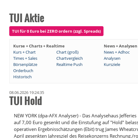
TUI Aktie
TUI für 0 Euro bei ZERO ordern (zzgl. Spreads)
Kurse + Charts + Realtime
News + Analysen
Kurs + Chart
Chart (groß)
News + Adhoc
Times + Sales
Chartvergleich
Analysen
Börsenplätze
Realtime Push
Kursziele
Orderbuch
Historisch
08.06.2026 19:24:35
TUI Hold
NEW YORK (dpa-AFX Analyser) - Das Analysehaus Jefferies h
auf 7,00 Euro gesenkt und die Einstufung auf "Hold" belas
operativen Ergebnisschätzungen (Ebit) trug James Wheatc
April gesenkten Jahresziel des Reisekonzerns Rechnung./