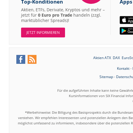
Top-Konditionen
Apps
Aktien, ETFs, Derivate, Kryptos und mehr –
jetzt für
0 Euro pro Trade
handeln (zzgl.
marktüblicher Spreads)!
JETZT INFORMIEREN
Aktien ATX
DAX
EuroSt
Kontakt
-
Sitemap
-
Datenschu
Für die aufgeführten Inhalte kann keine Gewährl
Kursinformationen von SIX Financial Inf
*Werbehinweise: Die Billigung des Basisprospekts durch die Bundesans
verstehen. Wir empfehlen Interessenten und potenziellen Anlegern den Bas
möglichst umfassend zu informieren, insbesondere über die potenziellen Ri