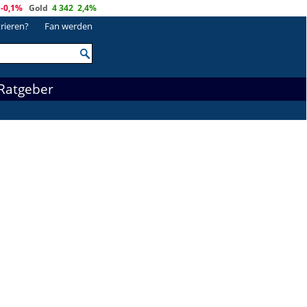
-0,1%
Gold
4 342
2,4%
trieren?
Fan werden
Ratgeber