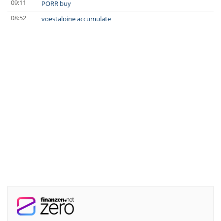
09:11
PORR buy
08:52
voestalpine accumulate
08:48
GFT Buy
08:35
SAFRAN Overweight
08:32
MTU Aero Engines Underweight
08:20
SUSS MicroTec Buy
08:19
SUSS MicroTec Buy
08:10
LANXESS Underperform
08:00
Scout24 Buy
07:07
Sanofi Buy
07:06
AstraZeneca Buy
07:00
TUI Overweight
06:59
Diageo Neutral
06:58
RATIONAL Buy
06:53
Henkel vz. Neutral