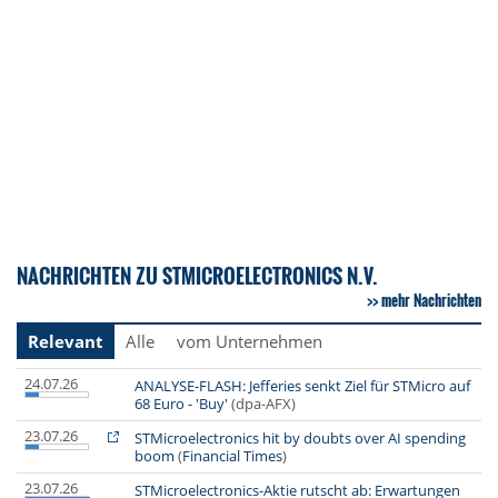
NACHRICHTEN ZU STMICROELECTRONICS N.V.
mehr Nachrichten
Relevant
Alle
vom Unternehmen
24.07.26
ANALYSE-FLASH: Jefferies senkt Ziel für STMicro auf
68 Euro - 'Buy'
(dpa-AFX)
23.07.26
STMicroelectronics hit by doubts over AI spending
boom
(
Financial Times
)
23.07.26
STMicroelectronics-Aktie rutscht ab: Erwartungen