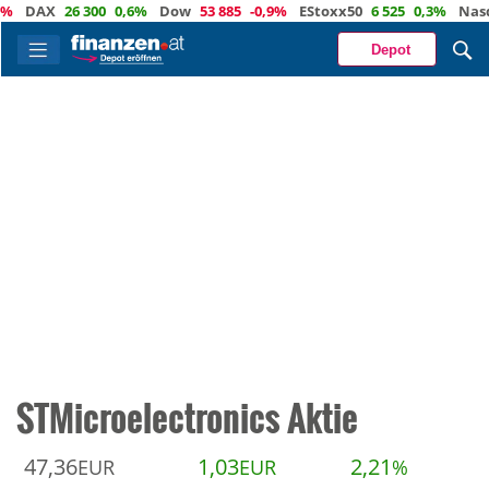
DAX
26 300
0,6%
Dow
53 885
-0,9%
EStoxx50
6 525
0,3%
Nasdaq
Depot
STMicroelectronics Aktie
47,36
1,03
2,21
EUR
EUR
%