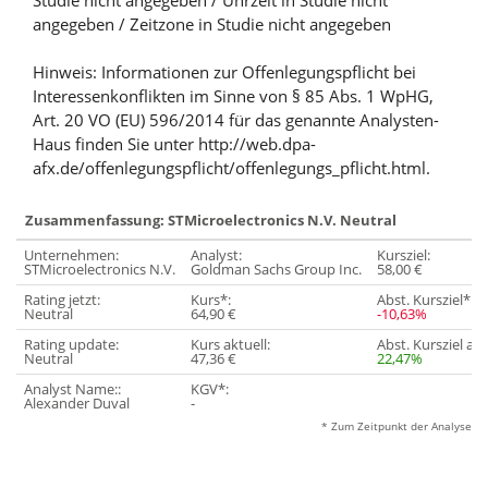
Studie nicht angegeben / Uhrzeit in Studie nicht
angegeben / Zeitzone in Studie nicht angegeben
Hinweis: Informationen zur Offenlegungspflicht bei
Interessenkonflikten im Sinne von § 85 Abs. 1 WpHG,
Art. 20 VO (EU) 596/2014 für das genannte Analysten-
Haus finden Sie unter http://web.dpa-
afx.de/offenlegungspflicht/offenlegungs_pflicht.html.
Zusammenfassung: STMicroelectronics N.V. Neutral
Unternehmen:
Analyst:
Kursziel:
STMicroelectronics N.V.
Goldman Sachs Group Inc.
58,00 €
Rating jetzt:
Kurs*:
Abst. Kursziel*:
Neutral
64,90 €
-10,63%
Rating update:
Kurs aktuell:
Abst. Kursziel akt
Neutral
47,36 €
22,47%
Analyst Name::
KGV*:
Alexander Duval
-
* Zum Zeitpunkt der Analyse