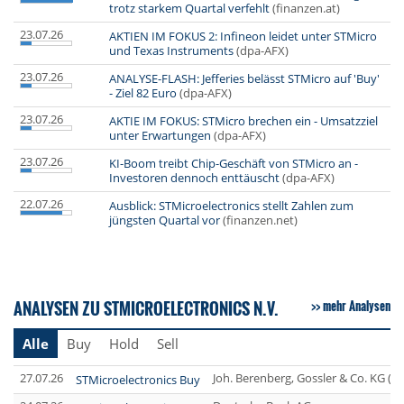
trotz starkem Quartal verfehlt
(finanzen.at)
23.07.26
AKTIEN IM FOKUS 2: Infineon leidet unter STMicro
und Texas Instruments
(dpa-AFX)
23.07.26
ANALYSE-FLASH: Jefferies belässt STMicro auf 'Buy'
- Ziel 82 Euro
(dpa-AFX)
23.07.26
AKTIE IM FOKUS: STMicro brechen ein - Umsatzziel
unter Erwartungen
(dpa-AFX)
23.07.26
KI-Boom treibt Chip-Geschäft von STMicro an -
Investoren dennoch enttäuscht
(dpa-AFX)
22.07.26
Ausblick: STMicroelectronics stellt Zahlen zum
jüngsten Quartal vor
(finanzen.net)
ANALYSEN ZU STMICROELECTRONICS N.V.
mehr Analysen
Alle
Buy
Hold
Sell
27.07.26
Joh. Berenberg, Gossler & Co. KG (
STMicroelectronics Buy