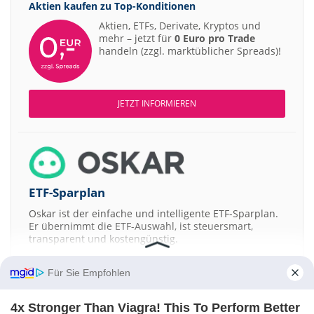
Aktien kaufen zu
Top-Konditionen
06:52
Merck Buy
Aktien, ETFs, Derivate, Kryptos und
06:49
mehr – jetzt für
0 Euro pro Trade
Aurubis Neutral
handeln (zzgl. marktüblicher Spreads)!
06:49
Prosus Overweight
06:48
Befesa Buy
06:41
Carl Zeiss Meditec Underweight
JETZT INFORMIEREN
06:38
Siemens Buy
06:36
Scout24 Buy
06:35
Fresenius Buy
06:34
ETF-Sparplan
Fresenius Medical Care Underperform
06:31
easyJet Neutral
Oskar ist der einfache und intelligente ETF-Sparplan.
Er übernimmt die ETF-Auswahl, ist steuersmart,
06.08.26
Commerzbank Neutral
transparent und kostengünstig.
06.08.26
Siemens Overweight
JETZT MEHR ERFAHREN
Für Sie Empfohlen
06.08.26
Boeing Outperform
06.08.26
QIAGEN Buy
4x Stronger Than Viagra! This To Perform Better