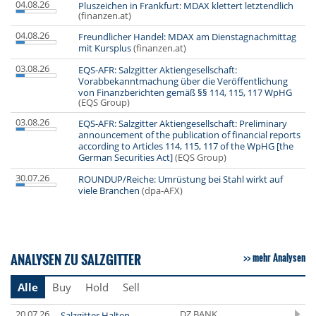
04.08.26
Pluszeichen in Frankfurt: MDAX klettert letztendlich
(finanzen.at)
04.08.26
Freundlicher Handel: MDAX am Dienstagnachmittag
mit Kursplus
(finanzen.at)
03.08.26
EQS-AFR: Salzgitter Aktiengesellschaft:
Vorabbekanntmachung über die Veröffentlichung
von Finanzberichten gemäß §§ 114, 115, 117 WpHG
(EQS Group)
03.08.26
EQS-AFR: Salzgitter Aktiengesellschaft: Preliminary
announcement of the publication of financial reports
according to Articles 114, 115, 117 of the WpHG [the
German Securities Act]
(EQS Group)
30.07.26
ROUNDUP/Reiche: Umrüstung bei Stahl wirkt auf
viele Branchen
(dpa-AFX)
ANALYSEN ZU SALZGITTER
mehr Analysen
Alle
Buy
Hold
Sell
20.07.26
DZ BANK
Salzgitter Halten