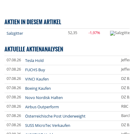
AKTIEN IN DIESEM ARTIKEL
52,35
-1,97%
Salzgitter
AKTUELLE AKTIENANALYSEN
07.08.26
Jefferi
Tesla Hold
07.08.26
Jefferi
FUCHS Buy
07.08.26
DZ BA
VINCI Kaufen
07.08.26
DZ BA
Boeing Kaufen
07.08.26
DZ BA
Novo Nordisk Halten
07.08.26
RBC Ca
Airbus Outperform
07.08.26
Barclay
Österreichische Post Underweight
07.08.26
DZ BA
SUSS MicroTec Verkaufen