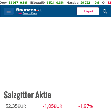
54 037
0,3%
EStoxx50
6 524
0,3%
Nasdaq
29 722
1,2%
Öl
82,1
-
Depot
Salzgitter Aktie
52,35
-1,05
-1,97
EUR
EUR
%