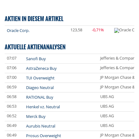
AKTIEN IN DIESEM ARTIKEL
123,58
-0,71%
Oracle Corp.
AKTUELLE AKTIENANALYSEN
07:07
Jefferies & Company 
Sanofi Buy
07:06
Jefferies & Company 
AstraZeneca Buy
07:00
JP Morgan Chase & C
TUI Overweight
06:59
JP Morgan Chase & C
Diageo Neutral
06:58
UBS AG
RATIONAL Buy
06:53
UBS AG
Henkel vz. Neutral
06:52
UBS AG
Merck Buy
06:49
UBS AG
Aurubis Neutral
06:49
JP Morgan Chase & C
Prosus Overweight