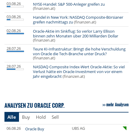
03.08.26
NYSE-Handel: S&P 500-Anleger greifen zu
(finanzen.at)
03.08.26
Handel in New York: NASDAQ Composite-Börsianer
greifen nachmittags zu
(finanzen.at)
02.08.26
Oracle-Aktie im Sinkflug: So verlor Larry Ellison
binnen zehn Monaten über 200 Milliarden Dollar
(finanzen.at)
28.07.26
Teure KI-Infrastruktur: Bringt die hohe Verschuldung
von Oracle die Tech-Branche unter Druck?
(finanzen.at)
28.07.26
NASDAQ Composite Index-Wert Oracle-Aktie: So viel
Verlust hätte ein Oracle-Investment von vor einem
Jahr eingebracht
(finanzen.at)
ANALYSEN ZU ORACLE CORP.
mehr Analysen
Alle
Buy
Hold
Sell
06.08.26
UBS AG
Oracle Buy