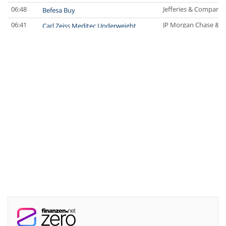
06:48
Jefferies & Company 
Befesa Buy
06:41
JP Morgan Chase & C
Carl Zeiss Meditec Underweight
06:38
UBS AG
Siemens Buy
06:36
UBS AG
Scout24 Buy
06:35
Jefferies & Company 
Fresenius Buy
06:34
Jefferies & Company 
Fresenius Medical Care Underperform
06:31
JP Morgan Chase & C
easyJet Neutral
06.08.26
JP Morgan Chase & C
Commerzbank Neutral
06.08.26
JP Morgan Chase & C
Siemens Overweight
06.08.26
RBC Capital Markets
Boeing Outperform
06.08.26
Jefferies & Company 
QIAGEN Buy
06.08.26
Jefferies & Company 
Assicurazioni Generali Buy
06.08.26
JP Morgan Chase & C
Assicurazioni Generali Overweight
06.08.26
Jefferies & Company 
PVA TePla Buy