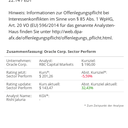
22:14 / EDT
Hinweis: Informationen zur Offenlegungspflicht bei
Interessenkonflikten im Sinne von § 85 Abs. 1 WpHG,
Art. 20 VO (EU) 596/2014 für das genannte Analysten-
Haus finden Sie unter http://web.dpa-
afx.de/offenlegungspflicht/offenlegungs_pflicht.html.
Zusammenfassung: Oracle Corp. Sector Perform
Unternehmen:
Analyst:
Kursziel:
Oracle Corp.
RBC Capital Markets
$ 190,00
Rating jetzt:
Kurs*:
Abst. Kursziel*:
Sector Perform
$ 201,26
-5,59%
Rating update:
Kurs aktuell:
Abst. Kursziel aktuell:
Sector Perform
$ 143,47
32,43%
Analyst Name::
KGV*:
Rishi Jaluria
-
* Zum Zeitpunkt der Analyse