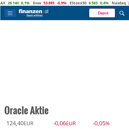
26 140
0,1%
Dow
53 885
-0,9%
EStoxx50
6 503
0,4%
Nasdaq
29 3
Depot
Oracle Aktie
124,40
-0,06
-0,05
EUR
EUR
%