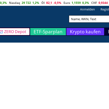
0,3%
Nasdaq
29 722
1,2%
Öl
82,1
-0,5%
Euro
1,1559
0,3%
CHF
0,9344
Anmelden
Regis
ETF-Sparplan
Krypto kaufen
ZERO Depot