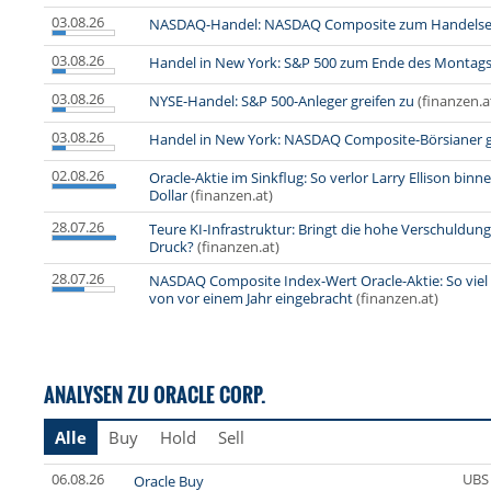
03.08.26
NASDAQ-Handel: NASDAQ Composite zum Handelsen
03.08.26
Handel in New York: S&P 500 zum Ende des Montags
03.08.26
NYSE-Handel: S&P 500-Anleger greifen zu
(finanzen.a
03.08.26
Handel in New York: NASDAQ Composite-Börsianer g
02.08.26
Oracle-Aktie im Sinkflug: So verlor Larry Ellison bi
Dollar
(finanzen.at)
28.07.26
Teure KI-Infrastruktur: Bringt die hohe Verschuldun
Druck?
(finanzen.at)
28.07.26
NASDAQ Composite Index-Wert Oracle-Aktie: So viel 
von vor einem Jahr eingebracht
(finanzen.at)
ANALYSEN ZU ORACLE CORP.
Alle
Buy
Hold
Sell
06.08.26
UBS
Oracle Buy