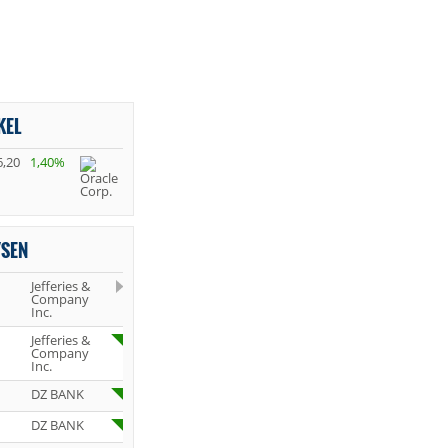
KEL
6,20
1,40%
YSEN
Jefferies &
Company
Inc.
Jefferies &
Company
Inc.
DZ BANK
DZ BANK