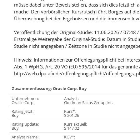
müsse dabei unter Beweis stellen, dass sich dies letztli
mache. Den vorbörslichen Kursrutsch führt Borges auf die 
Überraschung bei den Ergebnissen und die immensen Inve
Veröffentlichung der Original-Studie: 11.06.2026 / 07:48 
Erstmalige Weitergabe der Original-Studie: Datum in Studi
Studie nicht angegeben / Zeitzone in Studie nicht angegeb
Hinweis: Informationen zur Offenlegungspflicht bei Intere
Abs. 1 WpHG, Art. 20 VO (EU) 596/2014 für das genannte 
http://web.dpa-afx.de/offenlegungspflicht/offenlegungs_pf
Zusammenfassung: Oracle Corp. Buy
Unternehmen:
Analyst:
Oracle Corp.
Goldman Sachs Group Inc.
Rating jetzt:
Kurs*:
Buy
$ 201,26
Rating update:
Kurs aktuell:
Buy
$ 147,02
Analyst Name::
KGV*: