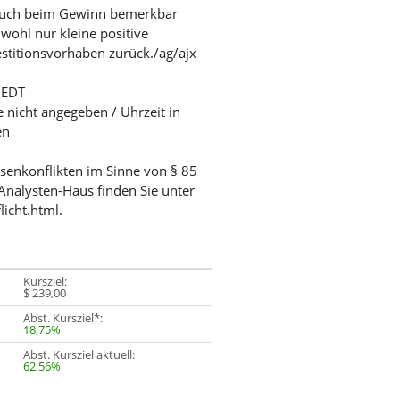
ch auch beim Gewinn bemerkbar
wohl nur kleine positive
stitionsvorhaben zurück./ag/ajx
/ EDT
e nicht angegeben / Uhrzeit in
en
ssenkonflikten im Sinne von § 85
Analysten-Haus finden Sie unter
licht.html.
Kursziel:
$ 239,00
Abst. Kursziel*:
18,75%
Abst. Kursziel aktuell:
62,56%