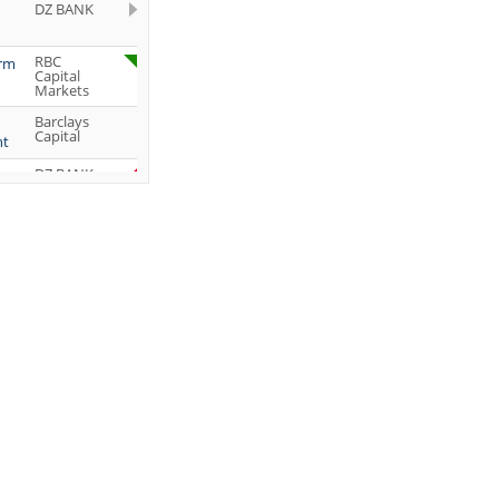
DZ BANK
RBC
orm
Capital
Markets
Barclays
Capital
ht
DZ BANK
Jefferies &
Company
Inc.
DZ BANK
JP Morgan
Chase &
Co.
UBS AG
DZ BANK
DZ BANK
DZ BANK