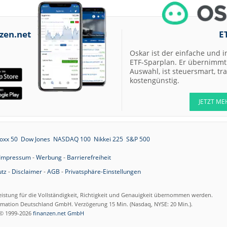
07.08.26
Allianz Hold
zen.net
07.08.26
E
Merck Market-
Perform
Oskar ist der einfache und i
07.08.26
Allianz Sector
ETF-Sparplan. Er übernimmt 
Perform
Auswahl, ist steuersmart, t
kostengünstig.
07.08.26
RATIONAL Buy
JETZT ME
07.08.26
Merck Kaufen
oxx 50
Dow Jones
NASDAQ 100
Nikkei 225
S&P 500
07.08.26
Kontron Kaufen
Impressum
-
Werbung
-
Barrierefreiheit
07.08.26
Daimler Truck B
tz
-
Disclaimer
-
AGB
-
Privatsphäre-Einstellungen
07.08.26
Airbus Hold
eistung für die Vollständigkeit, Richtigkeit und Genauigkeit übernommen werden.
ormation Deutschland GmbH. Verzögerung 15 Min. (Nasdaq, NYSE: 20 Min.).
© 1999-2026
finanzen.net GmbH
07.08.26
Münchener
Rückversicherun