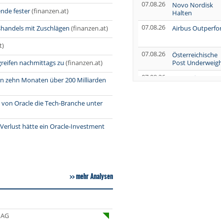
07.08.26
Novo Nordisk
de fester
(finanzen.at)
Halten
07.08.26
handels mit Zuschlägen
(finanzen.at)
Airbus Outperf
t)
07.08.26
Österreichische
reifen nachmittags zu
(finanzen.at)
Post Underweig
07.08.26
SUSS MicroTec
nnen zehn Monaten über 200 Milliarden
Verkaufen
07.08.26
AUMOVIO Hold
g von Oracle die Tech-Branche unter
Verlust hätte ein Oracle-Investment
07.08.26
Allianz Kaufen
07.08.26
Nutrien
Overweight
07.08.26
Tesla Neutral
mehr Analysen
07.08.26
Symrise Kaufen
07.08.26
LANXESS Halten
07.08.26
 AG
Aurubis Halten