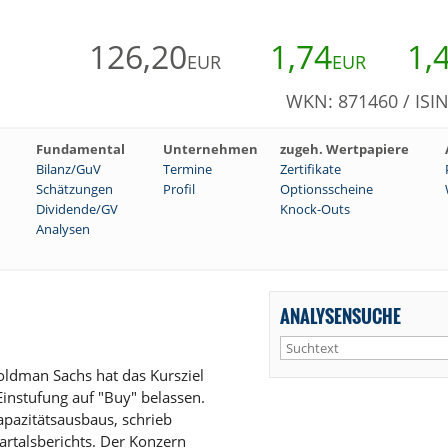
126,20
1,74
1,
EUR
EUR
WKN: 871460 / ISI
Fundamental
Unternehmen
zugeh. Wertpapiere
Bilanz/GuV
Termine
Zertifikate
Schätzungen
Profil
Optionsscheine
Dividende/GV
Knock-Outs
Analysen
ANALYSENSUCHE
ldman Sachs hat das Kursziel
instufung auf "Buy" belassen.
apazitätsausbaus, schrieb
rtalsberichts. Der Konzern