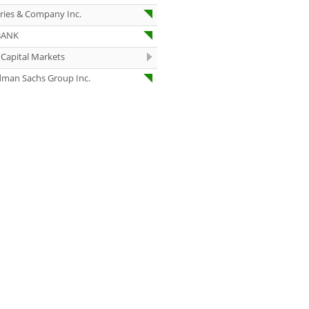
07.08.26
eries & Company Inc.
Under Armour
Underweight
BANK
07.08.26
IONOS Overweig
Capital Markets
dman Sachs Group Inc.
07.08.26
Springer Nature
Overweight
07.08.26
Henkel vz. Equal
Weight
07.08.26
Fraport Equal
Weight
07.08.26
Diageo Overwei
07.08.26
Ahold Delhaize
Equal Weight
07.08.26
RENK Kaufen
07.08.26
SGL Carbon Hol
07.08.26
Scout24 Kaufen