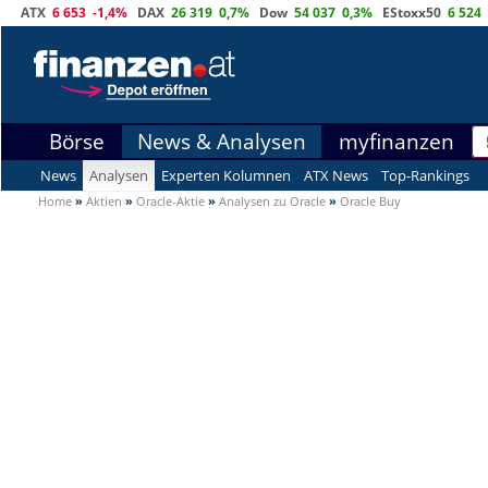
ATX
6 653
-1,4%
DAX
26 319
0,7%
Dow
54 037
0,3%
EStoxx50
6 524
Börse
News & Analysen
myfinanzen
News
Analysen
Experten Kolumnen
ATX News
Top-Rankings
Home
»
Aktien
»
Oracle-Aktie
»
Analysen zu Oracle
»
Oracle Buy