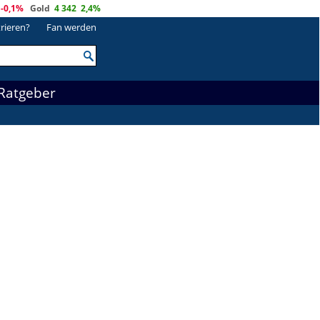
-0,1%
Gold
4 342
2,4%
trieren?
Fan werden
Ratgeber