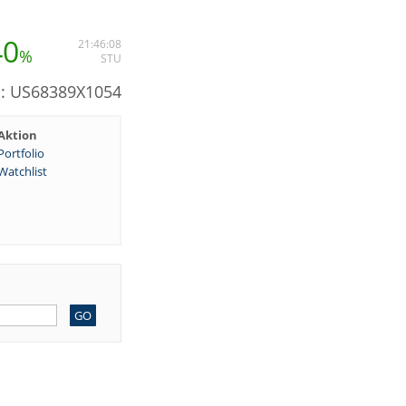
40
21:46:08
%
STU
N: US68389X1054
Aktion
Portfolio
Watchlist
GO