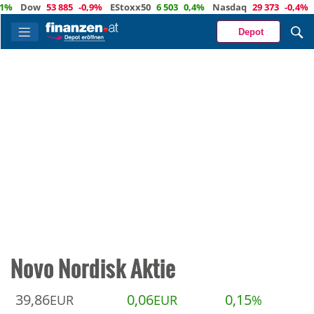
Dow
53 885
-0,9%
EStoxx50
6 503
0,4%
Nasdaq
29 373
-0,4%
Öl
Depot
Novo Nordisk Aktie
39,86
0,06
0,15
EUR
EUR
%