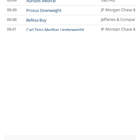
06:49
UBS AG
Aurubis Neutral
06:49
JP Morgan Chase & C
Prosus Overweight
06:48
Jefferies & Company 
Befesa Buy
06:41
JP Morgan Chase & C
Carl Zeiss Meditec Underweight
06:38
UBS AG
Siemens Buy
06:36
UBS AG
Scout24 Buy
06:35
Jefferies & Company 
Fresenius Buy
06:34
Jefferies & Company 
Fresenius Medical Care Underperform
06:31
JP Morgan Chase & C
easyJet Neutral
06.08.26
JP Morgan Chase & C
Commerzbank Neutral
06.08.26
JP Morgan Chase & C
Siemens Overweight
06.08.26
RBC Capital Markets
Boeing Outperform
06.08.26
Jefferies & Company 
QIAGEN Buy
06.08.26
Jefferies & Company 
Assicurazioni Generali Buy
06.08.26
JP Morgan Chase & C
Assicurazioni Generali Overweight