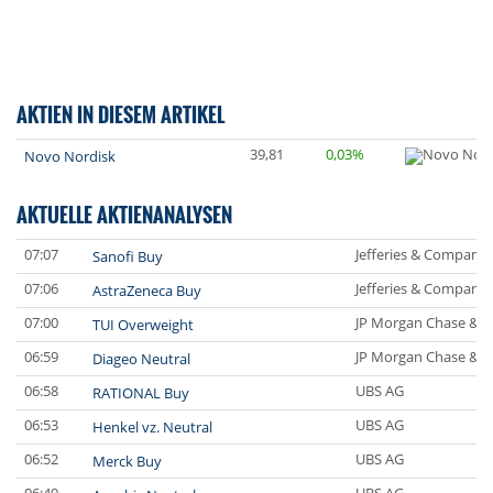
AKTIEN IN DIESEM ARTIKEL
39,81
0,03%
Novo Nordisk
AKTUELLE AKTIENANALYSEN
07:07
Jefferies & Company 
Sanofi Buy
07:06
Jefferies & Company 
AstraZeneca Buy
07:00
JP Morgan Chase & C
TUI Overweight
06:59
JP Morgan Chase & C
Diageo Neutral
06:58
UBS AG
RATIONAL Buy
06:53
UBS AG
Henkel vz. Neutral
06:52
UBS AG
Merck Buy