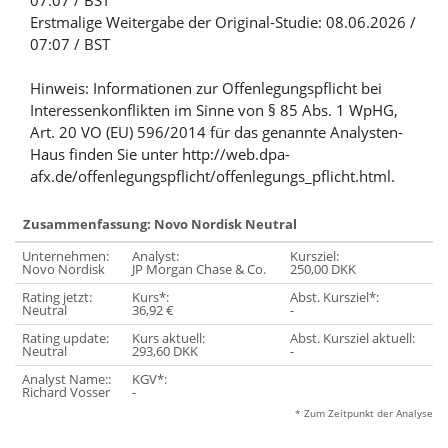
07:07 / BST
Erstmalige Weitergabe der Original-Studie: 08.06.2026 /
07:07 / BST
Hinweis: Informationen zur Offenlegungspflicht bei
Interessenkonflikten im Sinne von § 85 Abs. 1 WpHG,
Art. 20 VO (EU) 596/2014 für das genannte Analysten-
Haus finden Sie unter http://web.dpa-
afx.de/offenlegungspflicht/offenlegungs_pflicht.html.
Zusammenfassung: Novo Nordisk Neutral
Unternehmen:
Analyst:
Kursziel:
Novo Nordisk
JP Morgan Chase & Co.
250,00 DKK
Rating jetzt:
Kurs*:
Abst. Kursziel*:
Neutral
36,92 €
-
Rating update:
Kurs aktuell:
Abst. Kursziel aktuell:
Neutral
293,60 DKK
-
Analyst Name::
KGV*:
Richard Vosser
-
* Zum Zeitpunkt der Analyse