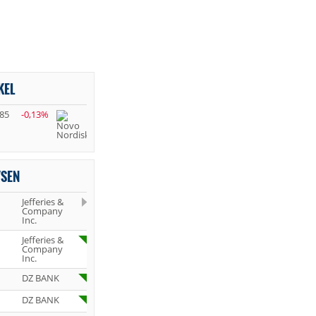
KEL
,85
-0,13%
YSEN
Jefferies &
Company
Inc.
Jefferies &
Company
Inc.
DZ BANK
DZ BANK