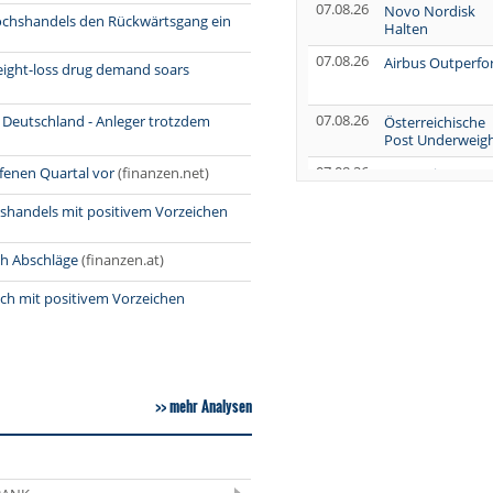
07.08.26
Novo Nordisk
chshandels den Rückwärtsgang ein
Halten
07.08.26
Airbus Outperf
 weight-loss drug demand soars
07.08.26
Deutschland - Anleger trotzdem
Österreichische
Post Underweig
07.08.26
ufenen Quartal vor
(finanzen.net)
SUSS MicroTec
Verkaufen
shandels mit positivem Vorzeichen
07.08.26
AUMOVIO Hold
ch Abschläge
(finanzen.at)
07.08.26
Allianz Kaufen
ich mit positivem Vorzeichen
07.08.26
Nutrien
Overweight
07.08.26
Tesla Neutral
mehr Analysen
07.08.26
Symrise Kaufen
07.08.26
LANXESS Halten
07.08.26
Aurubis Halten