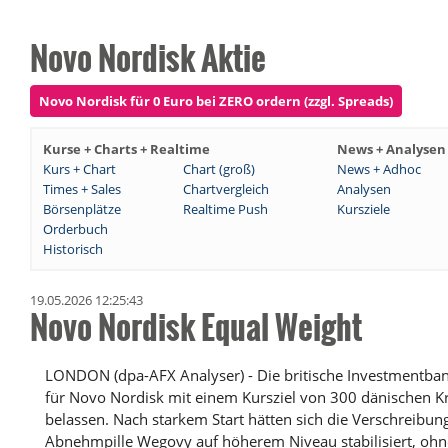
Novo Nordisk Aktie
Novo Nordisk für 0 Euro bei ZERO ordern (zzgl. Spreads)
Kurse + Charts + Realtime
News + Analysen
Kurs + Chart
Chart (groß)
News + Adhoc
Times + Sales
Chartvergleich
Analysen
Börsenplätze
Realtime Push
Kursziele
Orderbuch
Historisch
19.05.2026 12:25:43
Novo Nordisk Equal Weight
LONDON (dpa-AFX Analyser) - Die britische Investmentbank
für Novo Nordisk mit einem Kursziel von 300 dänischen K
belassen. Nach starkem Start hätten sich die Verschreibun
Abnehmpille Wegovy auf höherem Niveau stabilisiert, ohne