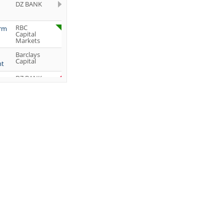
DZ BANK
RBC
orm
Capital
Markets
Barclays
Capital
ht
DZ BANK
Jefferies &
Company
Inc.
DZ BANK
JP Morgan
Chase &
Co.
UBS AG
DZ BANK
DZ BANK
DZ BANK