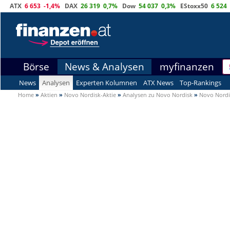
ATX
6 653
-1,4%
DAX
26 319
0,7%
Dow
54 037
0,3%
EStoxx50
6 524
Börse
News & Analysen
myfinanzen
News
Analysen
Experten Kolumnen
ATX News
Top-Rankings
Home
»
Aktien
»
Novo Nordisk-Aktie
»
Analysen zu Novo Nordisk
»
Novo Nordi