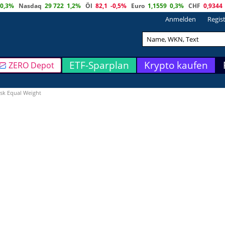
0,3%
Nasdaq
29 722
1,2%
Öl
82,1
-0,5%
Euro
1,1559
0,3%
CHF
0,9344
Anmelden
Regis
ETF-Sparplan
Krypto kaufen
ZERO Depot
sk Equal Weight