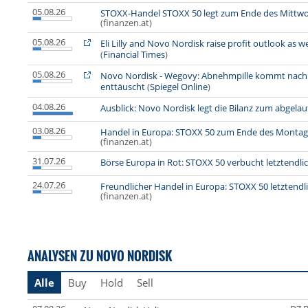
05.08.26
STOXX-Handel STOXX 50 legt zum Ende des Mittwo
(finanzen.at)
05.08.26
Eli Lilly and Novo Nordisk raise profit outlook as
(
Financial Times
)
05.08.26
Novo Nordisk - Wegovy: Abnehmpille kommt nach 
enttäuscht
(
Spiegel Online
)
04.08.26
Ausblick: Novo Nordisk legt die Bilanz zum abgela
03.08.26
Handel in Europa: STOXX 50 zum Ende des Montag
(finanzen.at)
31.07.26
Börse Europa in Rot: STOXX 50 verbucht letztendli
24.07.26
Freundlicher Handel in Europa: STOXX 50 letztendl
(finanzen.at)
ANALYSEN ZU NOVO NORDISK
Alle
Buy
Hold
Sell