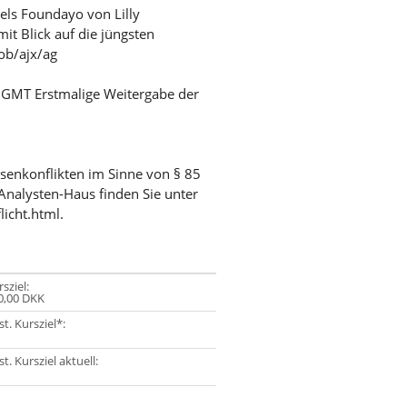
els Foundayo von Lilly
t Blick auf die jüngsten
ob/ajx/ag
/ GMT Erstmalige Weitergabe der
ssenkonflikten im Sinne von § 85
Analysten-Haus finden Sie unter
licht.html.
sziel:
0,00 DKK
t. Kursziel*:
t. Kursziel aktuell: