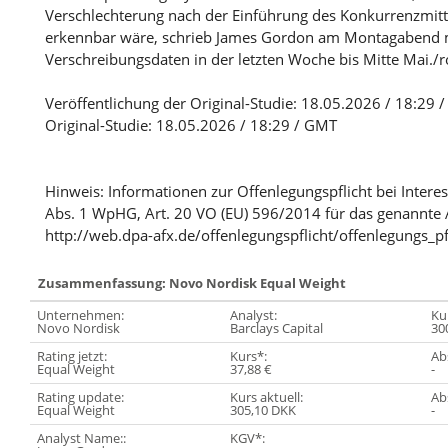
Verschlechterung nach der Einführung des Konkurrenzmitt
erkennbar wäre, schrieb James Gordon am Montagabend mi
Verschreibungsdaten in der letzten Woche bis Mitte Mai./r
Veröffentlichung der Original-Studie: 18.05.2026 / 18:29 
Original-Studie: 18.05.2026 / 18:29 / GMT
Hinweis: Informationen zur Offenlegungspflicht bei Intere
Abs. 1 WpHG, Art. 20 VO (EU) 596/2014 für das genannte 
http://web.dpa-afx.de/offenlegungspflicht/offenlegungs_pf
Zusammenfassung: Novo Nordisk Equal Weight
Unternehmen:
Analyst:
Kur
Novo Nordisk
Barclays Capital
30
Rating jetzt:
Kurs*:
Abs
Equal Weight
37,88 €
-
Rating update:
Kurs aktuell:
Abs
Equal Weight
305,10 DKK
-
Analyst Name::
KGV*: