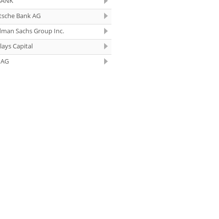
BANK
07.08.26
Under Armour
tsche Bank AG
Underweight
dman Sachs Group Inc.
07.08.26
IONOS Overweig
lays Capital
07.08.26
Springer Nature
 AG
Overweight
07.08.26
Henkel vz. Equal
Weight
07.08.26
Fraport Equal
Weight
07.08.26
Diageo Overwei
07.08.26
Ahold Delhaize
Equal Weight
07.08.26
RENK Kaufen
07.08.26
SGL Carbon Hol
07.08.26
Scout24 Kaufen