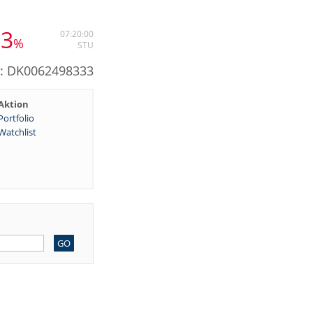
13
07:20:00
%
STU
N: DK0062498333
Aktion
Portfolio
Watchlist
GO