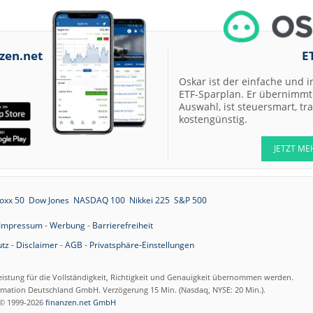
07.08.26
Allianz Hold
07.08.26
Merck Market-
zen.net
E
Perform
07.08.26
Allianz Sector
Oskar ist der einfache und i
Perform
ETF-Sparplan. Er übernimmt 
Auswahl, ist steuersmart, t
07.08.26
RATIONAL Buy
kostengünstig.
JETZT ME
07.08.26
Merck Kaufen
oxx 50
Dow Jones
NASDAQ 100
Nikkei 225
S&P 500
07.08.26
Kontron Kaufen
07.08.26
Daimler Truck B
Impressum
-
Werbung
-
Barrierefreiheit
tz
-
Disclaimer
-
AGB
-
Privatsphäre-Einstellungen
07.08.26
Airbus Hold
eistung für die Vollständigkeit, Richtigkeit und Genauigkeit übernommen werden.
ormation Deutschland GmbH. Verzögerung 15 Min. (Nasdaq, NYSE: 20 Min.).
07.08.26
Münchener
© 1999-2026
finanzen.net GmbH
Rückversicherun