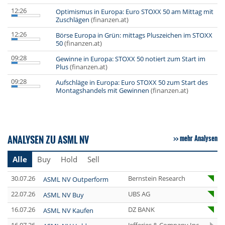
12:26
Optimismus in Europa: Euro STOXX 50 am Mittag mit
Zuschlägen
(finanzen.at)
12:26
Börse Europa in Grün: mittags Pluszeichen im STOXX
50
(finanzen.at)
09:28
Gewinne in Europa: STOXX 50 notiert zum Start im
Plus
(finanzen.at)
09:28
Aufschläge in Europa: Euro STOXX 50 zum Start des
Montagshandels mit Gewinnen
(finanzen.at)
ANALYSEN ZU ASML NV
mehr Analysen
Alle
Buy
Hold
Sell
30.07.26
Bernstein Research
ASML NV Outperform
22.07.26
UBS AG
ASML NV Buy
16.07.26
DZ BANK
ASML NV Kaufen