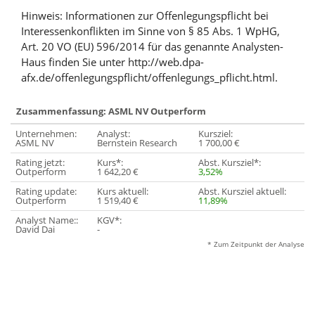
Hinweis: Informationen zur Offenlegungspflicht bei
Interessenkonflikten im Sinne von § 85 Abs. 1 WpHG,
Art. 20 VO (EU) 596/2014 für das genannte Analysten-
Haus finden Sie unter http://web.dpa-
afx.de/offenlegungspflicht/offenlegungs_pflicht.html.
Zusammenfassung: ASML NV Outperform
Unternehmen:
Analyst:
Kursziel:
ASML NV
Bernstein Research
1 700,00 €
Rating jetzt:
Kurs*:
Abst. Kursziel*:
Outperform
1 642,20 €
3,52%
Rating update:
Kurs aktuell:
Abst. Kursziel aktuell:
Outperform
1 519,40 €
11,89%
Analyst Name::
KGV*:
David Dai
-
* Zum Zeitpunkt der Analyse