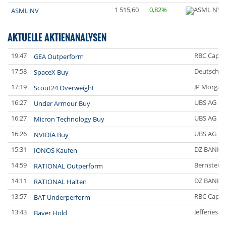
1 515,60
0,82%
ASML NV
AKTUELLE AKTIENANALYSEN
19:47
RBC Capit
GEA Outperform
17:58
Deutsche 
SpaceX Buy
17:19
JP Morgan
Scout24 Overweight
16:27
UBS AG
Under Armour Buy
16:27
UBS AG
Micron Technology Buy
16:26
UBS AG
NVIDIA Buy
15:31
DZ BANK
IONOS Kaufen
14:59
Bernstein
RATIONAL Outperform
14:11
DZ BANK
RATIONAL Halten
13:57
RBC Capit
BAT Underperform
13:43
Jefferies 
Bayer Hold