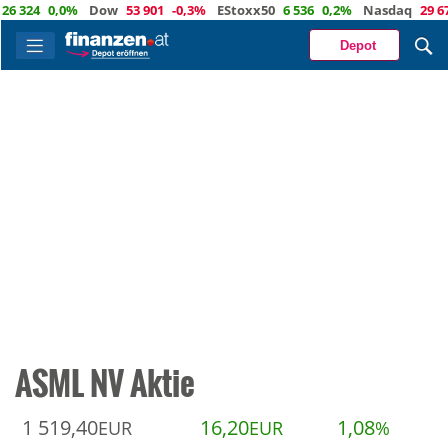
24
0,0%
Dow
53 901
-0,3%
EStoxx50
6 536
0,2%
Nasdaq
29 672
-
Depot
ASML NV Aktie
1 519,40
16,20
1,08
EUR
EUR
%