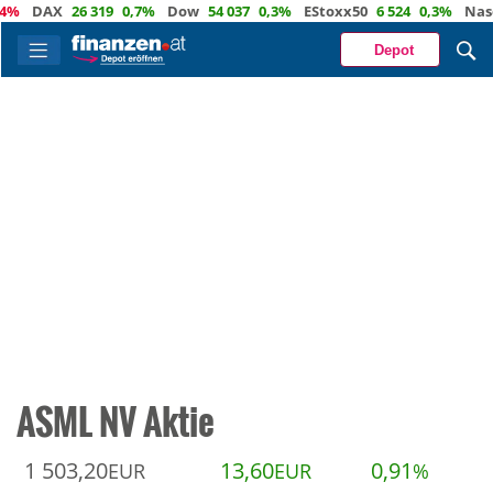
DAX
26 319
0,7%
Dow
54 037
0,3%
EStoxx50
6 524
0,3%
Nasdaq
Depot
ASML NV Aktie
1 503,20
13,60
0,91
EUR
EUR
%