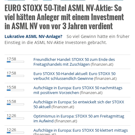
EURO STOXX 50-Titel ASML NV-Aktie: So
viel hätten Anleger mit einem Investment
in ASML NV von vor 3 Jahren verdient
Lukrative ASML NV-Anlage?
So viel Gewinn hätte ein früher
Einstieg in die ASML NV-Aktie Investoren gebracht.
17:58
Freundlicher Handel: STOXX 50 zum Ende des
Freitagshandels mit Zuschlägen
(finanzen.at)
17:58
Euro STOXX 50-Handel aktuell: Euro STOXX 50
verbucht schlussendlich Gewinne
(finanzen.at)
15:58
Aufschläge in Europa: Euro STOXX 50 nachmittags
mit positivem Vorzeichen
(finanzen.at)
15:58
Aufschläge in Europa: So entwickelt sich der STOXX
50 aktuell
(finanzen.at)
12:26
Optimismus in Europa: STOXX 50 am Freitagmittag
im Aufwind
(finanzen.at)
12:26
Aufschläge in Europa: Euro STOXX 50 klettert mittags
(finanzen.at)