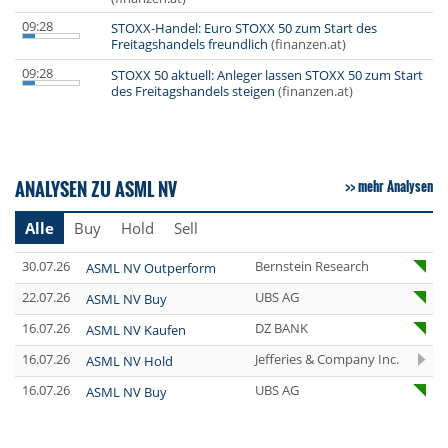
09:28
STOXX-Handel: Euro STOXX 50 zum Start des
Freitagshandels freundlich
(finanzen.at)
09:28
STOXX 50 aktuell: Anleger lassen STOXX 50 zum Start
des Freitagshandels steigen
(finanzen.at)
ANALYSEN ZU ASML NV
mehr Analysen
Alle
Buy
Hold
Sell
30.07.26
Bernstein Research
ASML NV Outperform
22.07.26
UBS AG
ASML NV Buy
16.07.26
DZ BANK
ASML NV Kaufen
16.07.26
Jefferies & Company Inc.
ASML NV Hold
16.07.26
UBS AG
ASML NV Buy