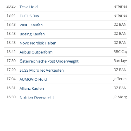
20:25
Jefferies 
Tesla Hold
18:44
Jefferies 
FUCHS Buy
18:43
DZ BANK
VINCI Kaufen
18:43
DZ BANK
Boeing Kaufen
18:43
DZ BANK
Novo Nordisk Halten
18:42
RBC Capit
Airbus Outperform
17:30
Barclays C
Österreichische Post Underweight
17:20
DZ BANK
SUSS MicroTec Verkaufen
17:04
Jefferies 
AUMOVIO Hold
16:31
DZ BANK
Allianz Kaufen
16:30
JP Morgan
Nutrien Overweight
16:30
UBS AG
Tesla Neutral
16:30
DZ BANK
Symrise Kaufen
16:29
DZ BANK
LANXESS Halten