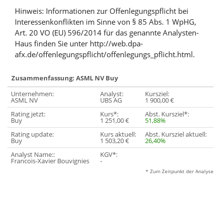
Hinweis: Informationen zur Offenlegungspflicht bei
Interessenkonflikten im Sinne von § 85 Abs. 1 WpHG,
Art. 20 VO (EU) 596/2014 für das genannte Analysten-
Haus finden Sie unter http://web.dpa-
afx.de/offenlegungspflicht/offenlegungs_pflicht.html.
Zusammenfassung: ASML NV Buy
Unternehmen:
Analyst:
Kursziel:
ASML NV
UBS AG
1 900,00 €
Rating jetzt:
Kurs*:
Abst. Kursziel*:
Buy
1 251,00 €
51,88%
Rating update:
Kurs aktuell:
Abst. Kursziel aktuell:
Buy
1 503,20 €
26,40%
Analyst Name::
KGV*:
Francois-Xavier Bouvignies
-
* Zum Zeitpunkt der Analyse