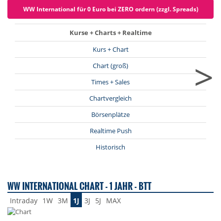
WW International für 0 Euro bei ZERO ordern (zzgl. Spreads)
Kurse + Charts + Realtime
Kurs + Chart
>
Chart (groß)
Times + Sales
Chartvergleich
Börsenplätze
Realtime Push
Historisch
WW INTERNATIONAL CHART - 1 JAHR - BTT
Intraday
1W
3M
1J
3J
5J
MAX