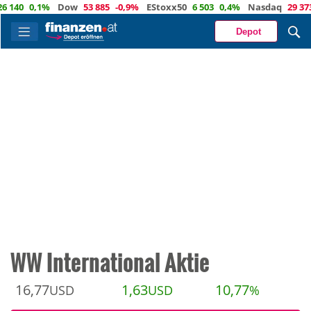
0,1%
Dow
53 885
-0,9%
EStoxx50
6 503
0,4%
Nasdaq
29 373
-0,
Depot
WW International Aktie
16,77
1,63
10,77
USD
USD
%