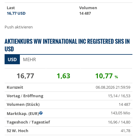
Last
Volumen
16,77
USD
14 487
Push aktivieren
AKTIENKURS WW INTERNATIONAL INC REGISTERED SHS IN
USD
USD
MEHR
16,77
1,63
10,77
%
Kurszeit
06.08.2026 21:59:59
Vortag
/
Eröffnung
15,14 / 16,53
Volumen (Stück)
14 487
143,05 Mio
Marktkap. (EUR)
Tageshoch
/
Tagestief
16,96 / 14,80
52 W. Hoch
41,78