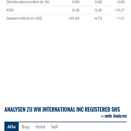
Dividendenrendite (in %)
0.00
0.00
0.00
KGV
0.28
-3.26
-10.21
Gewinn/Aktie in USD
105.69
-4.73
-1.51
ANALYSEN ZU WW INTERNATIONAL INC REGISTERED SHS
mehr Analysen
Alle
Buy
Hold
Sell