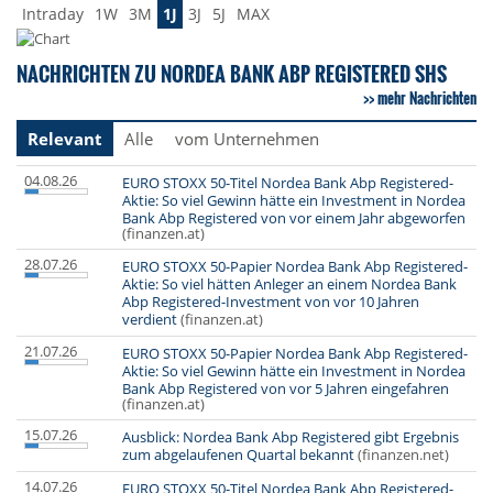
Intraday
1W
3M
1J
3J
5J
MAX
NACHRICHTEN ZU NORDEA BANK ABP REGISTERED SHS
mehr Nachrichten
Relevant
Alle
vom Unternehmen
04.08.26
EURO STOXX 50-Titel Nordea Bank Abp Registered-
Aktie: So viel Gewinn hätte ein Investment in Nordea
Bank Abp Registered von vor einem Jahr abgeworfen
(finanzen.at)
28.07.26
EURO STOXX 50-Papier Nordea Bank Abp Registered-
Aktie: So viel hätten Anleger an einem Nordea Bank
Abp Registered-Investment von vor 10 Jahren
verdient
(finanzen.at)
21.07.26
EURO STOXX 50-Papier Nordea Bank Abp Registered-
Aktie: So viel Gewinn hätte ein Investment in Nordea
Bank Abp Registered von vor 5 Jahren eingefahren
(finanzen.at)
15.07.26
Ausblick: Nordea Bank Abp Registered gibt Ergebnis
zum abgelaufenen Quartal bekannt
(finanzen.net)
14.07.26
EURO STOXX 50-Titel Nordea Bank Abp Registered-