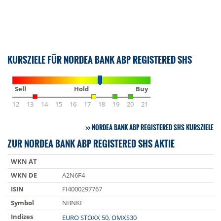
KURSZIELE FÜR NORDEA BANK ABP REGISTERED SHS
Sell
Hold
Buy
12
13
14
15
16
17
18
19
20
21
NORDEA BANK ABP REGISTERED SHS KURSZIELE
ZUR NORDEA BANK ABP REGISTERED SHS AKTIE
WKN AT
WKN DE
A2N6F4
ISIN
FI4000297767
Symbol
NBNKF
Indizes
EURO STOXX 50
,
OMXS30