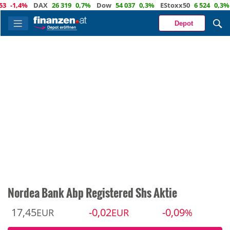
,4%
DAX
26 319
0,7%
Dow
54 037
0,3%
EStoxx50
6 524
0,3%
Nas
Depot
Nordea Bank Abp Registered Shs Aktie
17,45
-0,02
-0,09
EUR
EUR
%