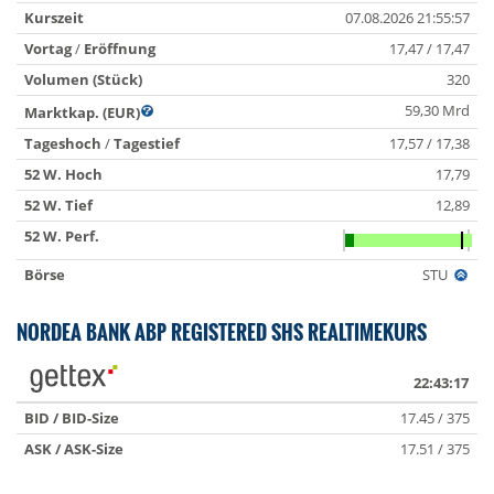
Kurszeit
07.08.2026 21:55:57
Vortag
/
Eröffnung
17,47 / 17,47
Volumen (Stück)
320
59,30 Mrd
Marktkap. (EUR)
Tageshoch
/
Tagestief
17,57 / 17,38
52 W. Hoch
17,79
52 W. Tief
12,89
52 W. Perf.
Börse
STU
NORDEA BANK ABP REGISTERED SHS REALTIMEKURS
22:43:17
BID / BID-Size
17.45 / 375
ASK / ASK-Size
17.51 / 375