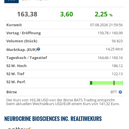
163,38
3,60
2,25
%
Kurszeit
07.08.2026 21:59:56
Vortag
/
Eröffnung
159,78 / 160,99
Volumen (Stück)
56 823
14,25 Mrd
Marktkap. (EUR)
Tageshoch
/
Tagestief
164,66 / 160,16
52 W. Hoch
186,12
52 W. Tief
122,13
52 W. Perf.
Börse
BTT
Der Kurs von 163,38 USD von der Börse BATS Trading entspricht
beim aktuellen Wechselkurs USD/EUR einem Kurs von 141,32 Euro.
NEUROCRINE BIOSCIENCES INC. REALTIMEKURS