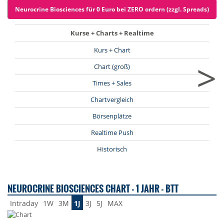
Neurocrine Biosciences für 0 Euro bei ZERO ordern (zzgl. Spreads)
Kurse + Charts + Realtime
Kurs + Chart
>
Chart (groß)
Times + Sales
Chartvergleich
Börsenplätze
Realtime Push
Historisch
NEUROCRINE BIOSCIENCES CHART - 1 JAHR - BTT
Intraday
1W
3M
1J
3J
5J
MAX