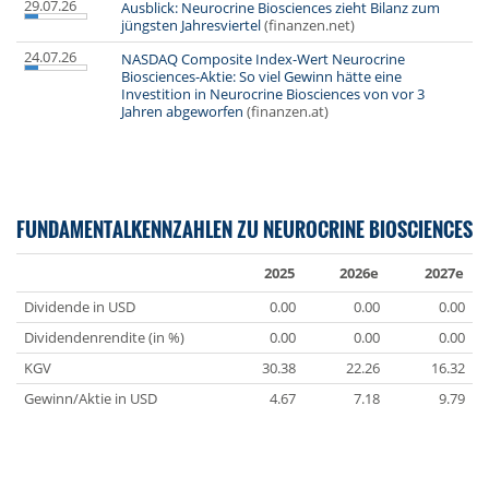
29.07.26
Ausblick: Neurocrine Biosciences zieht Bilanz zum
jüngsten Jahresviertel
(finanzen.net)
24.07.26
NASDAQ Composite Index-Wert Neurocrine
Biosciences-Aktie: So viel Gewinn hätte eine
Investition in Neurocrine Biosciences von vor 3
Jahren abgeworfen
(finanzen.at)
FUNDAMENTALKENNZAHLEN ZU NEUROCRINE BIOSCIENCES
2025
2026e
2027e
Dividende in USD
0.00
0.00
0.00
Dividendenrendite (in %)
0.00
0.00
0.00
KGV
30.38
22.26
16.32
Gewinn/Aktie in USD
4.67
7.18
9.79