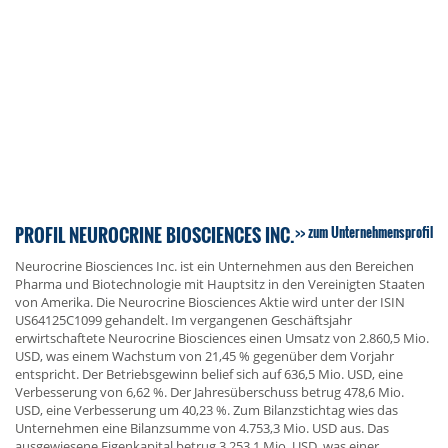
PROFIL NEUROCRINE BIOSCIENCES INC.
zum Unternehmensprofil
Neurocrine Biosciences Inc. ist ein Unternehmen aus den Bereichen
Pharma und Biotechnologie mit Hauptsitz in den Vereinigten Staaten
von Amerika. Die Neurocrine Biosciences Aktie wird unter der ISIN
US64125C1099 gehandelt. Im vergangenen Geschäftsjahr
erwirtschaftete Neurocrine Biosciences einen Umsatz von 2.860,5 Mio.
USD, was einem Wachstum von 21,45 % gegenüber dem Vorjahr
entspricht. Der Betriebsgewinn belief sich auf 636,5 Mio. USD, eine
Verbesserung von 6,62 %. Der Jahresüberschuss betrug 478,6 Mio.
USD, eine Verbesserung um 40,23 %. Zum Bilanzstichtag wies das
Unternehmen eine Bilanzsumme von 4.753,3 Mio. USD aus. Das
ausgewiesene Eigenkapital betrug 3.253,1 Mio. USD, was einer