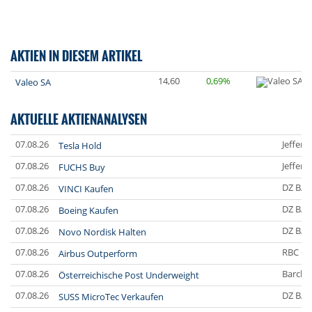
AKTIEN IN DIESEM ARTIKEL
14,60
0,69%
Valeo SA
AKTUELLE AKTIENANALYSEN
07.08.26
Jefferi
Tesla Hold
07.08.26
Jefferi
FUCHS Buy
07.08.26
DZ BA
VINCI Kaufen
07.08.26
DZ BA
Boeing Kaufen
07.08.26
DZ BA
Novo Nordisk Halten
07.08.26
RBC Ca
Airbus Outperform
07.08.26
Barclay
Österreichische Post Underweight
07.08.26
DZ BA
SUSS MicroTec Verkaufen