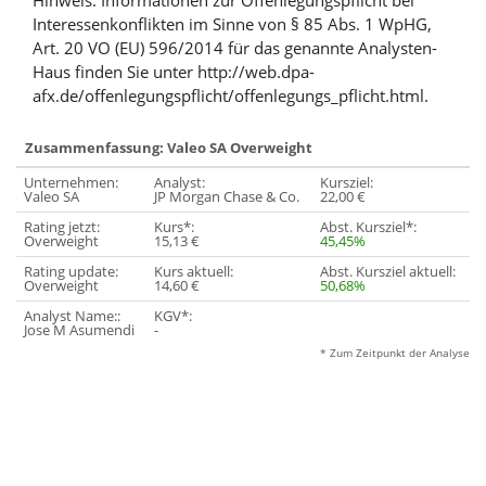
Hinweis: Informationen zur Offenlegungspflicht bei
Interessenkonflikten im Sinne von § 85 Abs. 1 WpHG,
Art. 20 VO (EU) 596/2014 für das genannte Analysten-
Haus finden Sie unter http://web.dpa-
afx.de/offenlegungspflicht/offenlegungs_pflicht.html.
Zusammenfassung: Valeo SA Overweight
Unternehmen:
Analyst:
Kursziel:
Valeo SA
JP Morgan Chase & Co.
22,00 €
Rating jetzt:
Kurs*:
Abst. Kursziel*:
Overweight
15,13 €
45,45%
Rating update:
Kurs aktuell:
Abst. Kursziel aktuell:
Overweight
14,60 €
50,68%
Analyst Name::
KGV*:
Jose M Asumendi
-
* Zum Zeitpunkt der Analyse