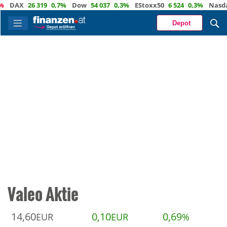
AX
26 319
0,7%
Dow
54 037
0,3%
EStoxx50
6 524
0,3%
Nasdaq
2
Depot
Valeo Aktie
14,60
0,10
0,69
EUR
EUR
%