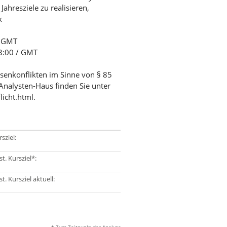
ahresziele zu realisieren,
x
/ GMT
03:00 / GMT
ssenkonflikten im Sinne von § 85
Analysten-Haus finden Sie unter
licht.html.
sziel:
t. Kursziel*:
t. Kursziel aktuell: