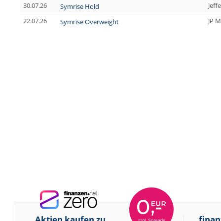
30.07.26
Jeff
Symrise Hold
22.07.26
JP M
Symrise Overweight
Aktien kaufen zu
finan