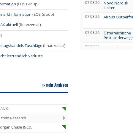
07.08.26
Novo Nordisk
formation
(EQS Group)
Halten
lmarktinformation
(EQS Group)
07.08.26
Airbus Outperf
DAX aktuell
(finanzen.at)
07.08.26
Österreichische
t)
Post Underweig
eitagshandels Zuschläge
(finanzen.at)
07.08.26
SUSS MicroTec
Verkaufen
ht letztendlich Verluste
07.08.26
AUMOVIO Hold
07.08.26
Allianz Kaufen
mehr Analysen
07.08.26
Nutrien
Overweight
07.08.26
Tesla Neutral
BANK
07.08.26
Symrise Kaufen
stein Research
07.08.26
LANXESS Halten
organ Chase & Co.
07.08.26
Aurubis Halten