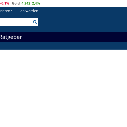
-0,1%
Gold
4 342
2,4%
trieren?
Fan werden
Ratgeber