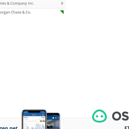
eries & Company Inc.
07.08.26
Under Armour
Underweight
organ Chase & Co.
07.08.26
IONOS Overweig
07.08.26
Springer Nature
Overweight
07.08.26
Henkel vz. Equal
Weight
07.08.26
Fraport Equal
Weight
07.08.26
Diageo Overwei
07.08.26
Ahold Delhaize
Equal Weight
07.08.26
RENK Kaufen
07.08.26
SGL Carbon Hol
07.08.26
Scout24 Kaufen
zen.net
E