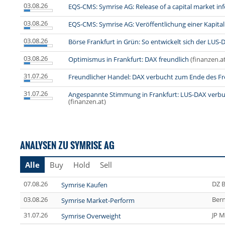
03.08.26
EQS-CMS: Symrise AG: Release of a capital market in
03.08.26
EQS-CMS: Symrise AG: Veröffentlichung einer Kapita
03.08.26
Börse Frankfurt in Grün: So entwickelt sich der LUS-
03.08.26
Optimismus in Frankfurt: DAX freundlich
(finanzen.a
31.07.26
Freundlicher Handel: DAX verbucht zum Ende des Fr
31.07.26
Angespannte Stimmung in Frankfurt: LUS-DAX verbuc
(finanzen.at)
ANALYSEN ZU SYMRISE AG
Alle
Buy
Hold
Sell
07.08.26
DZ 
Symrise Kaufen
03.08.26
Bern
Symrise Market-Perform
31.07.26
JP M
Symrise Overweight