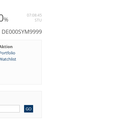
0
07:08:45
%
STU
: DE000SYM9999
Aktion
Portfolio
Watchlist
GO