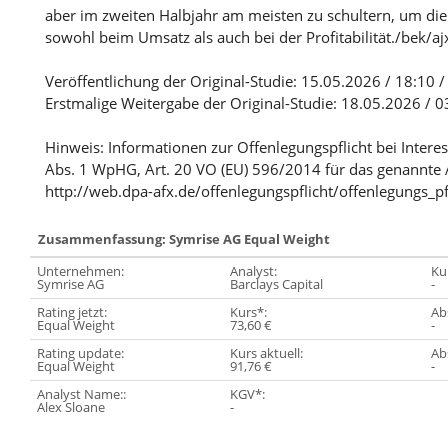
aber im zweiten Halbjahr am meisten zu schultern, um die J
sowohl beim Umsatz als auch bei der Profitabilität./bek/aj
Veröffentlichung der Original-Studie: 15.05.2026 / 18:10 
Erstmalige Weitergabe der Original-Studie: 18.05.2026 / 
Hinweis: Informationen zur Offenlegungspflicht bei Intere
Abs. 1 WpHG, Art. 20 VO (EU) 596/2014 für das genannte 
http://web.dpa-afx.de/offenlegungspflicht/offenlegungs_pf
Zusammenfassung: Symrise AG Equal Weight
Unternehmen:
Analyst:
Kur
Symrise AG
Barclays Capital
-
Rating jetzt:
Kurs*:
Abs
Equal Weight
73,60 €
-
Rating update:
Kurs aktuell:
Abs
Equal Weight
91,76 €
-
Analyst Name::
KGV*:
Alex Sloane
-