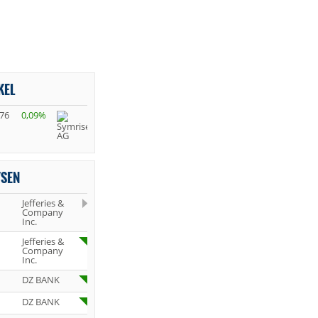
KEL
,76
0,09%
YSEN
Jefferies &
Company
Inc.
Jefferies &
Company
Inc.
DZ BANK
DZ BANK