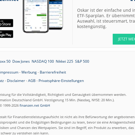
07.08.26
Allianz Hold
Oskar ist der einfache und i
ETF-Sparplan. Er übernimmt 
07.08.26
Merck Market-
Auswahl, ist steuersmart, t
Perform
kostengünstig.
07.08.26
Allianz Sector
Perform
JETZT ME
07.08.26
RATIONAL Buy
oxx 50
Dow Jones
NASDAQ 100
Nikkei 225
S&P 500
Impressum
-
Werbung
-
Barrierefreiheit
07.08.26
Merck Kaufen
tz
-
Disclaimer
-
AGB
-
Privatsphäre-Einstellungen
07.08.26
Kontron Kaufen
eistung für die Vollständigkeit, Richtigkeit und Genauigkeit übernommen werden.
07.08.26
Daimler Truck B
ormation Deutschland GmbH. Verzögerung 15 Min. (Nasdaq, NYSE: 20 Min.).
© 1999-2026
finanzen.net GmbH
07.08.26
Airbus Hold
talt für Finanzdienstleistungsaufsicht ist nicht als ihre Befürwortung der angebotene
isprospekt und die Endgültigen Bedingungen zu lesen, bevor sie eine Anlageentscheid
siken und Chancen des Wertpapiers. Sie sind im Begriff, ein Produkt zu erwerben, das n
07.08.26
Münchener
schwer zu verstehen sein kann.
Rückversicherun