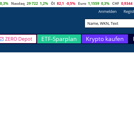
0,3%
Nasdaq
29 722
1,2%
Öl
82,1
-0,5%
Euro
1,1559
0,3%
CHF
0,9344
Anmelden
Regis
ETF-Sparplan
Krypto kaufen
ZERO Depot