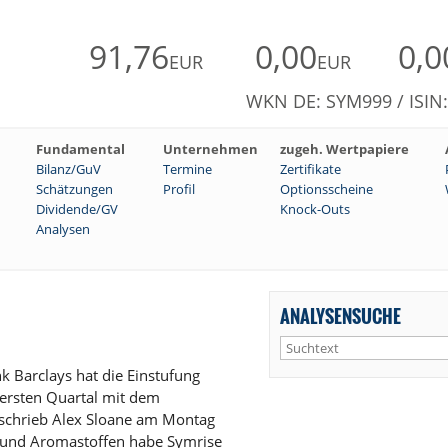
91,76
0,00
0,0
EUR
EUR
WKN DE: SYM999 / ISIN
Fundamental
Unternehmen
zugeh. Wertpapiere
Bilanz/GuV
Termine
Zertifikate
Schätzungen
Profil
Optionsscheine
Dividende/GV
Knock-Outs
Analysen
ANALYSENSUCHE
 Barclays hat die Einstufung
 ersten Quartal mit dem
 schrieb Alex Sloane am Montag
t- und Aromastoffen habe Symrise