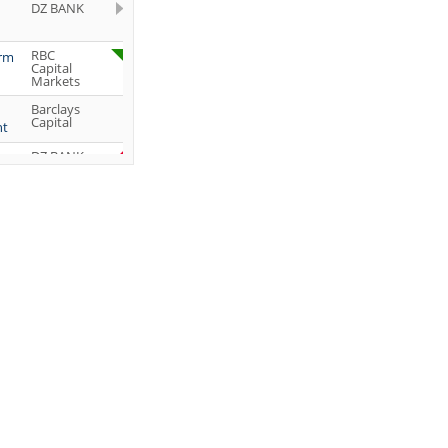
DZ BANK
RBC
orm
Capital
Markets
Barclays
Capital
ht
DZ BANK
Jefferies &
Company
Inc.
DZ BANK
JP Morgan
Chase &
Co.
UBS AG
DZ BANK
DZ BANK
DZ BANK