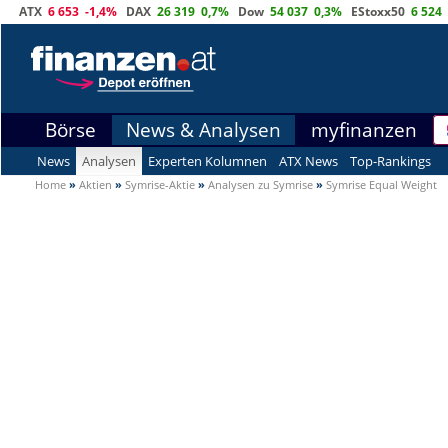
ATX
6 653
-1,4%
DAX
26 319
0,7%
Dow
54 037
0,3%
EStoxx50
6 524
Börse
News & Analysen
myfinanzen
News
Analysen
Experten Kolumnen
ATX News
Top-Rankings
Home
»
Aktien
»
Symrise-Aktie
»
Analysen zu Symrise
»
Symrise Equal Weight