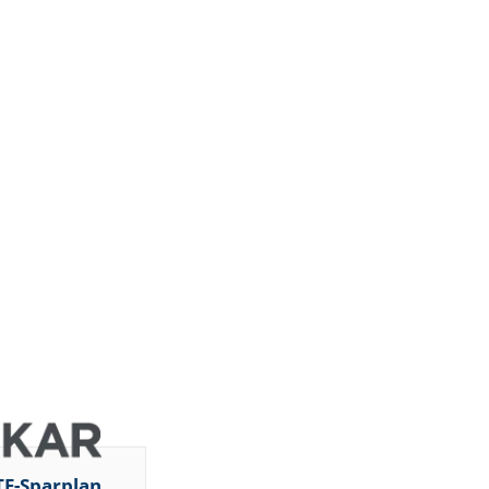
JP Morgan
Chase &
Co.
Barclays
ht
Capital
Barclays
Capital
Barclays
Capital
Barclays
Capital
Barclays
ght
Capital
Barclays
Capital
DZ BANK
Jefferies &
d
Company
Inc.
DZ BANK
TF-Sparplan