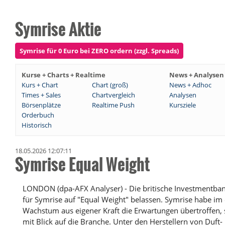
Symrise Aktie
Symrise für 0 Euro bei ZERO ordern (zzgl. Spreads)
Kurse + Charts + Realtime
News + Analysen
Kurs + Chart
Chart (groß)
News + Adhoc
Times + Sales
Chartvergleich
Analysen
Börsenplätze
Realtime Push
Kursziele
Orderbuch
Historisch
18.05.2026 12:07:11
Symrise Equal Weight
LONDON (dpa-AFX Analyser) - Die britische Investmentbank
für Symrise auf "Equal Weight" belassen. Symrise habe im
Wachstum aus eigener Kraft die Erwartungen übertroffen,
mit Blick auf die Branche. Unter den Herstellern von Duf