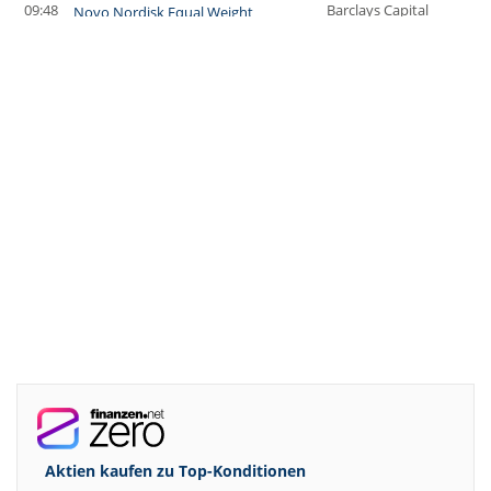
09:48
Barclays Capital
Novo Nordisk Equal Weight
09:47
Jefferies & Company Inc.
PVA TePla Buy
09:44
RBC Capital Markets
Swiss Re Underperform
09:43
UBS AG
Scout24 Buy
09:40
Jefferies & Company Inc.
SGL Carbon Hold
09:39
JP Morgan Chase & Co.
Carl Zeiss Meditec Underweight
09:32
JP Morgan Chase & Co.
Fraport Overweight
09:32
JP Morgan Chase & Co.
RENK Overweight
09:31
Warburg Research
Basler Buy
09:12
JP Morgan Chase & Co.
Rheinmetall Neutral
09:11
Jefferies & Company Inc.
Kontron Buy
09:09
RBC Capital Markets
Carl Zeiss Meditec Sector Perform
09:01
Goldman Sachs Group In
Rheinmetall Buy
09:01
Goldman Sachs Group In
Rheinmetall Buy
Aktien kaufen zu
Top-Konditionen
09:00
Bernstein Research
RATIONAL Outperform