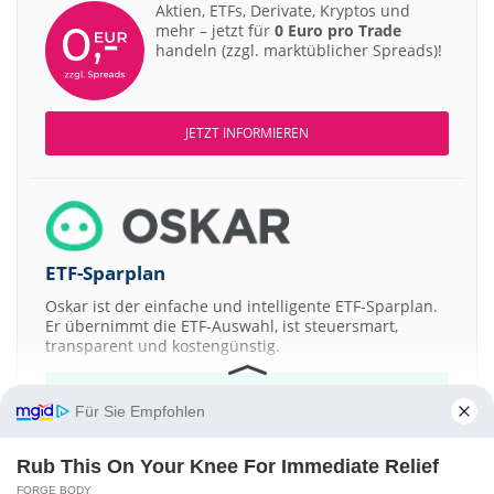
Aktien, ETFs, Derivate, Kryptos und
08:56
RBC Capital Markets
mehr – jetzt für
0 Euro pro Trade
Commerzbank Outperform
handeln (zzgl. marktüblicher Spreads)!
08:55
JP Morgan Chase & Co.
Siemens Overweight
08:54
Bernstein Research
Scout24 Outperform
08:54
UBS AG
Rheinmetall Buy
JETZT INFORMIEREN
08:54
RBC Capital Markets
Siemens Sector Perform
08:44
Bernstein Research
Carl Zeiss Meditec Market-Perform
08:37
JP Morgan Chase & Co.
Scout24 Overweight
08:37
JP Morgan Chase & Co.
ETF-Sparplan
Deutsche Telekom Overweight
08:27
RBC Capital Markets
Zurich Insurance Outperform
Oskar ist der einfache und intelligente ETF-Sparplan.
Er übernimmt die ETF-Auswahl, ist steuersmart,
08:26
Jefferies & Company Inc.
Swiss Re Hold
transparent und kostengünstig.
08:26
JP Morgan Chase & Co.
Swiss Re Underweight
JETZT MEHR ERFAHREN
08:12
Jefferies & Company Inc.
RENK Buy
Für Sie Empfohlen
07:56
Jefferies & Company Inc.
Zurich Insurance Hold
Rub This On Your Knee For Immediate Relief
07:54
Jefferies & Company Inc.
AUMOVIO Hold
FORGE BODY