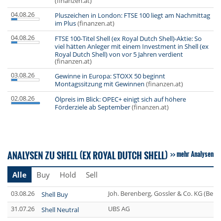
(finanzen.at)
04.08.26
Pluszeichen in London: FTSE 100 liegt am Nachmittag
im Plus
(finanzen.at)
04.08.26
FTSE 100-Titel Shell (ex Royal Dutch Shell)-Aktie: So
viel hätten Anleger mit einem Investment in Shell (ex
Royal Dutch Shell) von vor 5 Jahren verdient
(finanzen.at)
03.08.26
Gewinne in Europa: STOXX 50 beginnt
Montagssitzung mit Gewinnen
(finanzen.at)
02.08.26
Ölpreis im Blick: OPEC+ einigt sich auf höhere
Förderziele ab September
(finanzen.at)
ANALYSEN ZU SHELL (EX ROYAL DUTCH SHELL)
mehr Analysen
Alle
Buy
Hold
Sell
03.08.26
Joh. Berenberg, Gossler & Co. KG (Ber
Shell Buy
31.07.26
UBS AG
Shell Neutral