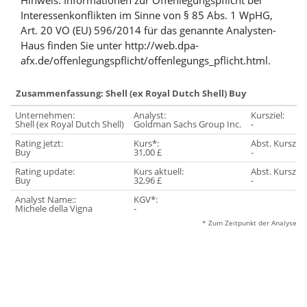
Hinweis: Informationen zur Offenlegungspflicht bei
Interessenkonflikten im Sinne von § 85 Abs. 1 WpHG,
Art. 20 VO (EU) 596/2014 für das genannte Analysten-
Haus finden Sie unter http://web.dpa-
afx.de/offenlegungspflicht/offenlegungs_pflicht.html.
Zusammenfassung: Shell (ex Royal Dutch Shell) Buy
Unternehmen:
Analyst:
Kursziel:
Shell (ex Royal Dutch Shell)
Goldman Sachs Group Inc.
-
Rating jetzt:
Kurs*:
Abst. Kursziel
Buy
31,00 £
-
Rating update:
Kurs aktuell:
Abst. Kursziel 
Buy
32,96 £
-
Analyst Name::
KGV*:
Michele della Vigna
-
* Zum Zeitpunkt der Analyse