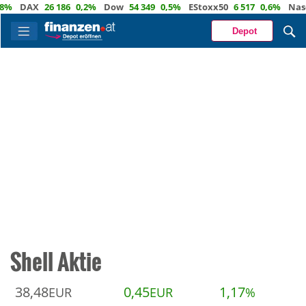
DAX
26 186
0,2%
Dow
54 349
0,5%
EStoxx50
6 517
0,6%
Nasdaq
Depot
Shell Aktie
38,48
0,45
1,17
EUR
EUR
%