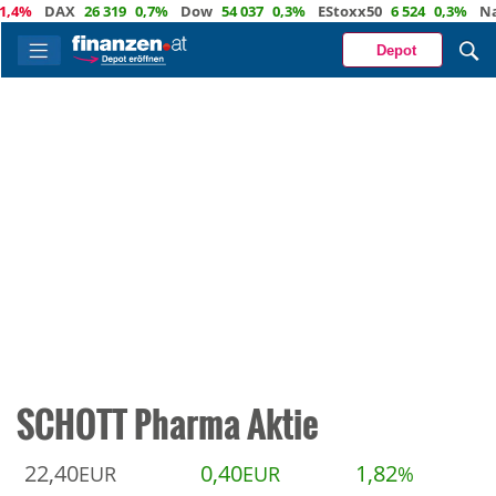
%
DAX
26 319
0,7%
Dow
54 037
0,3%
EStoxx50
6 524
0,3%
Nasda
Depot
SCHOTT Pharma Aktie
22,40
0,40
1,82
EUR
EUR
%