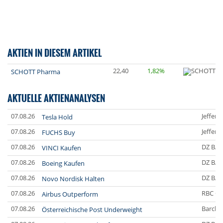
AKTIEN IN DIESEM ARTIKEL
22,40
1,82%
SCHOTT Pharma
AKTUELLE AKTIENANALYSEN
07.08.26
Jefferi
Tesla Hold
07.08.26
Jefferi
FUCHS Buy
07.08.26
DZ BA
VINCI Kaufen
07.08.26
DZ BA
Boeing Kaufen
07.08.26
DZ BA
Novo Nordisk Halten
07.08.26
RBC Ca
Airbus Outperform
07.08.26
Barclay
Österreichische Post Underweight