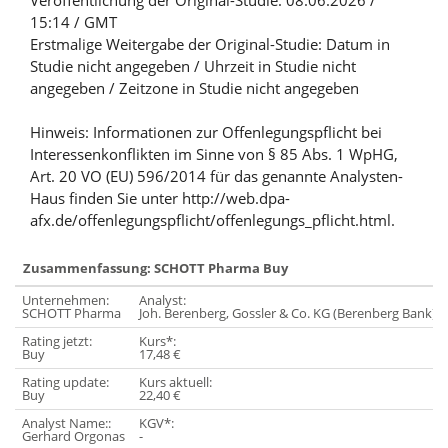
Veröffentlichung der Original-Studie: 08.06.2026 /
15:14 / GMT
Erstmalige Weitergabe der Original-Studie: Datum in
Studie nicht angegeben / Uhrzeit in Studie nicht
angegeben / Zeitzone in Studie nicht angegeben
Hinweis: Informationen zur Offenlegungspflicht bei
Interessenkonflikten im Sinne von § 85 Abs. 1 WpHG,
Art. 20 VO (EU) 596/2014 für das genannte Analysten-
Haus finden Sie unter http://web.dpa-
afx.de/offenlegungspflicht/offenlegungs_pflicht.html.
Zusammenfassung: SCHOTT Pharma Buy
Unternehmen:
Analyst:
SCHOTT Pharma
Joh. Berenberg, Gossler & Co. KG (Berenberg Bank)
Rating jetzt:
Kurs*:
Buy
17,48 €
Rating update:
Kurs aktuell:
Buy
22,40 €
Analyst Name::
KGV*:
Gerhard Orgonas
-