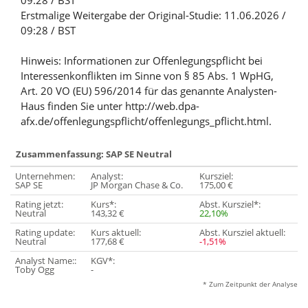
09:28 / BST
Erstmalige Weitergabe der Original-Studie: 11.06.2026 /
09:28 / BST
Hinweis: Informationen zur Offenlegungspflicht bei
Interessenkonflikten im Sinne von § 85 Abs. 1 WpHG,
Art. 20 VO (EU) 596/2014 für das genannte Analysten-
Haus finden Sie unter http://web.dpa-
afx.de/offenlegungspflicht/offenlegungs_pflicht.html.
Zusammenfassung: SAP SE Neutral
Unternehmen:
Analyst:
Kursziel:
SAP SE
JP Morgan Chase & Co.
175,00 €
Rating jetzt:
Kurs*:
Abst. Kursziel*:
Neutral
143,32 €
22,10%
Rating update:
Kurs aktuell:
Abst. Kursziel aktuell:
Neutral
177,68 €
-1,51%
Analyst Name::
KGV*:
Toby Ogg
-
* Zum Zeitpunkt der Analyse