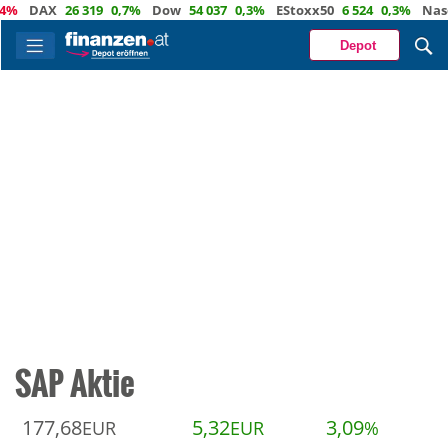
DAX
26 319
0,7%
Dow
54 037
0,3%
EStoxx50
6 524
0,3%
Nasdaq
Depot
SAP Aktie
177,68
5,32
3,09
EUR
EUR
%