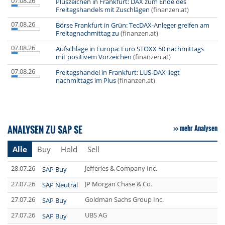
07.08.26
Pluszeichen in Frankfurt: DAX zum Ende des
Freitagshandels mit Zuschlägen
(finanzen.at)
07.08.26
Börse Frankfurt in Grün: TecDAX-Anleger greifen am
Freitagnachmittag zu
(finanzen.at)
07.08.26
Aufschläge in Europa: Euro STOXX 50 nachmittags
mit positivem Vorzeichen
(finanzen.at)
07.08.26
Freitagshandel in Frankfurt: LUS-DAX liegt
nachmittags im Plus
(finanzen.at)
ANALYSEN ZU SAP SE
mehr Analysen
Alle
Buy
Hold
Sell
28.07.26
Jefferies & Company Inc.
SAP Buy
27.07.26
JP Morgan Chase & Co.
SAP Neutral
27.07.26
Goldman Sachs Group Inc.
SAP Buy
27.07.26
UBS AG
SAP Buy