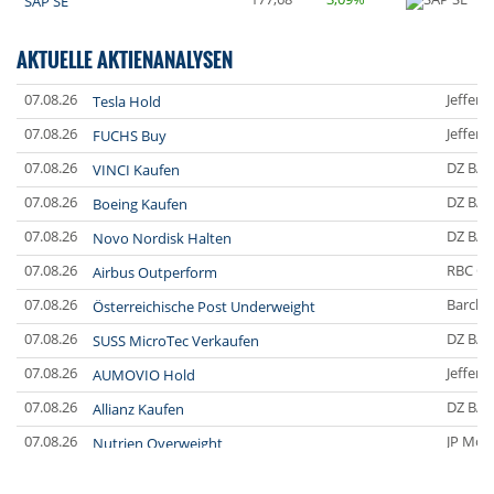
SAP SE
AKTUELLE AKTIENANALYSEN
07.08.26
Jefferi
Tesla Hold
07.08.26
Jefferi
FUCHS Buy
07.08.26
DZ BA
VINCI Kaufen
07.08.26
DZ BA
Boeing Kaufen
07.08.26
DZ BA
Novo Nordisk Halten
07.08.26
RBC Ca
Airbus Outperform
07.08.26
Barclay
Österreichische Post Underweight
07.08.26
DZ BA
SUSS MicroTec Verkaufen
07.08.26
Jefferi
AUMOVIO Hold
07.08.26
DZ BA
Allianz Kaufen
07.08.26
JP Mor
Nutrien Overweight
07.08.26
UBS A
Tesla Neutral