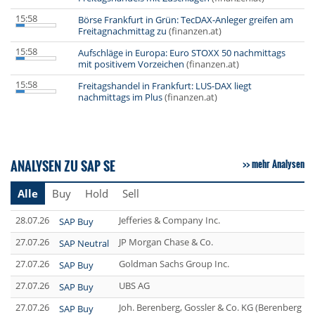
15:58
Börse Frankfurt in Grün: TecDAX-Anleger greifen am
Freitagnachmittag zu
(finanzen.at)
15:58
Aufschläge in Europa: Euro STOXX 50 nachmittags
mit positivem Vorzeichen
(finanzen.at)
15:58
Freitagshandel in Frankfurt: LUS-DAX liegt
nachmittags im Plus
(finanzen.at)
ANALYSEN ZU SAP SE
mehr Analysen
Alle
Buy
Hold
Sell
28.07.26
Jefferies & Company Inc.
SAP Buy
27.07.26
JP Morgan Chase & Co.
SAP Neutral
27.07.26
Goldman Sachs Group Inc.
SAP Buy
27.07.26
UBS AG
SAP Buy
27.07.26
Joh. Berenberg, Gossler & Co. KG (Berenberg Ba
SAP Buy