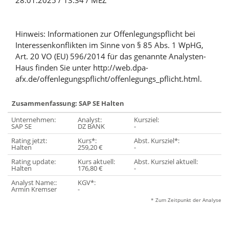
28.01.2025 / 13:34 / MEZ
Hinweis: Informationen zur Offenlegungspflicht bei
Interessenkonflikten im Sinne von § 85 Abs. 1 WpHG,
Art. 20 VO (EU) 596/2014 für das genannte Analysten-
Haus finden Sie unter http://web.dpa-
afx.de/offenlegungspflicht/offenlegungs_pflicht.html.
Zusammenfassung: SAP SE Halten
Unternehmen:
Analyst:
Kursziel:
SAP SE
DZ BANK
-
Rating jetzt:
Kurs*:
Abst. Kursziel*:
Halten
259,20 €
-
Rating update:
Kurs aktuell:
Abst. Kursziel aktuell:
Halten
176,80 €
-
Analyst Name::
KGV*:
Armin Kremser
-
* Zum Zeitpunkt der Analyse