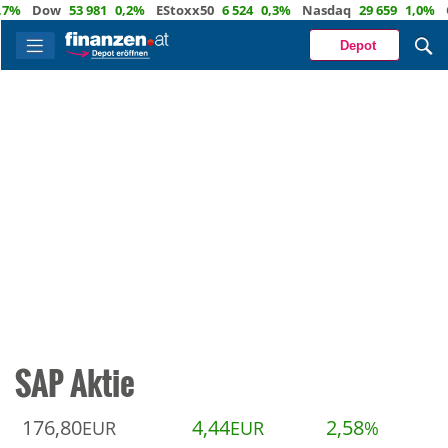
Dow
53 981
0,2%
EStoxx50
6 524
0,3%
Nasdaq
29 659
1,0%
Öl
83
Depot
SAP Aktie
176,80
4,44
2,58
EUR
EUR
%