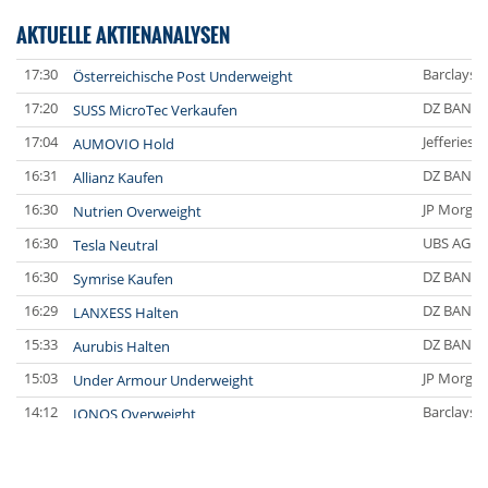
AKTUELLE AKTIENANALYSEN
17:30
Barclays C
Österreichische Post Underweight
17:20
DZ BANK
SUSS MicroTec Verkaufen
17:04
Jefferies 
AUMOVIO Hold
16:31
DZ BANK
Allianz Kaufen
16:30
JP Morgan
Nutrien Overweight
16:30
UBS AG
Tesla Neutral
16:30
DZ BANK
Symrise Kaufen
16:29
DZ BANK
LANXESS Halten
15:33
DZ BANK
Aurubis Halten
15:03
JP Morgan
Under Armour Underweight
14:12
Barclays C
IONOS Overweight
14:04
Barclays C
Springer Nature Overweight
14:04
Barclays C
Henkel vz. Equal Weight