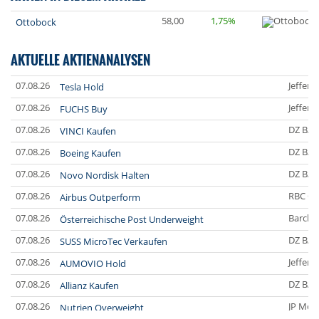
58,00
1,75%
Ottobock
AKTUELLE AKTIENANALYSEN
07.08.26
Jefferi
Tesla Hold
07.08.26
Jefferi
FUCHS Buy
07.08.26
DZ BA
VINCI Kaufen
07.08.26
DZ BA
Boeing Kaufen
07.08.26
DZ BA
Novo Nordisk Halten
07.08.26
RBC Ca
Airbus Outperform
07.08.26
Barclay
Österreichische Post Underweight
07.08.26
DZ BA
SUSS MicroTec Verkaufen
07.08.26
Jefferi
AUMOVIO Hold
07.08.26
DZ BA
Allianz Kaufen
07.08.26
JP Mor
Nutrien Overweight