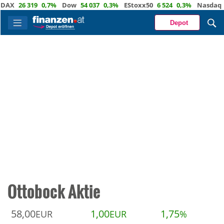
X
26 319
0,7%
Dow
54 037
0,3%
EStoxx50
6 524
0,3%
Nasdaq
29 
Depot
Ottobock Aktie
58,00
1,00
1,75
EUR
EUR
%