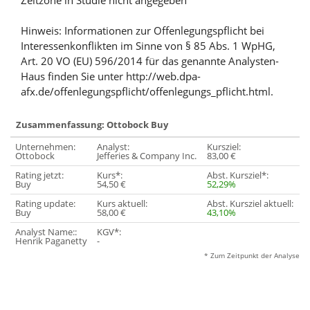
Zeitzone in Studie nicht angegeben
Hinweis: Informationen zur Offenlegungspflicht bei
Interessenkonflikten im Sinne von § 85 Abs. 1 WpHG,
Art. 20 VO (EU) 596/2014 für das genannte Analysten-
Haus finden Sie unter http://web.dpa-
afx.de/offenlegungspflicht/offenlegungs_pflicht.html.
Zusammenfassung: Ottobock Buy
Unternehmen:
Analyst:
Kursziel:
Ottobock
Jefferies & Company Inc.
83,00 €
Rating jetzt:
Kurs*:
Abst. Kursziel*:
Buy
54,50 €
52,29%
Rating update:
Kurs aktuell:
Abst. Kursziel aktuell:
Buy
58,00 €
43,10%
Analyst Name::
KGV*:
Henrik Paganetty
-
* Zum Zeitpunkt der Analyse