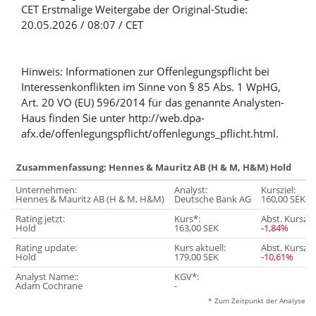
CET Erstmalige Weitergabe der Original-Studie:
20.05.2026 / 08:07 / CET
Hinweis: Informationen zur Offenlegungspflicht bei
Interessenkonflikten im Sinne von § 85 Abs. 1 WpHG,
Art. 20 VO (EU) 596/2014 für das genannte Analysten-
Haus finden Sie unter http://web.dpa-
afx.de/offenlegungspflicht/offenlegungs_pflicht.html.
Zusammenfassung: Hennes & Mauritz AB (H & M, H&M) Hold
Unternehmen:
Analyst:
Kursziel:
Hennes & Mauritz AB (H & M, H&M)
Deutsche Bank AG
160,00 SEK
Rating jetzt:
Kurs*:
Abst. Kursziel
Hold
163,00 SEK
-1,84%
Rating update:
Kurs aktuell:
Abst. Kursziel
Hold
179,00 SEK
-10,61%
Analyst Name::
KGV*:
Adam Cochrane
-
* Zum Zeitpunkt der Analyse