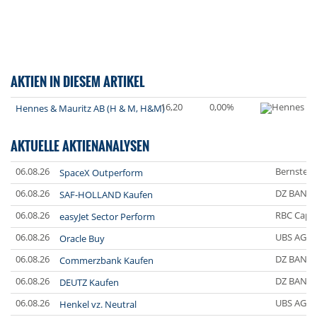
AKTIEN IN DIESEM ARTIKEL
16,20
0,00%
Hennes & Mauritz AB (H & M, H&M)
AKTUELLE AKTIENANALYSEN
06.08.26
Bernstein
SpaceX Outperform
06.08.26
DZ BANK
SAF-HOLLAND Kaufen
06.08.26
RBC Capit
easyJet Sector Perform
06.08.26
UBS AG
Oracle Buy
06.08.26
DZ BANK
Commerzbank Kaufen
06.08.26
DZ BANK
DEUTZ Kaufen
06.08.26
UBS AG
Henkel vz. Neutral