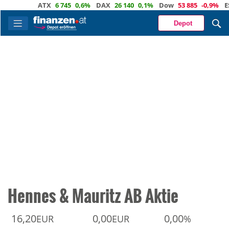
ATX
6 745
0,6%
DAX
26 140
0,1%
Dow
53 885
-0,9%
ESto
Depot
Hennes & Mauritz AB Aktie
16,20
0,00
0,00
EUR
EUR
%