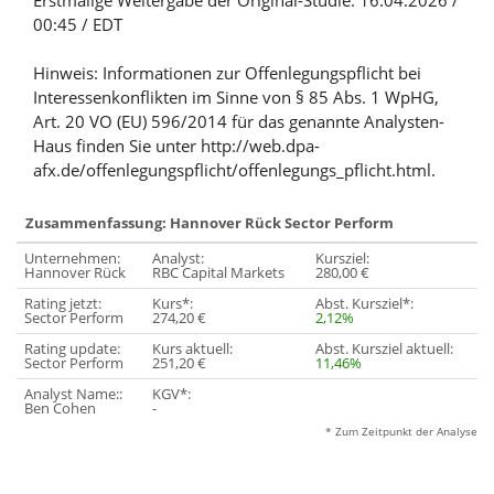
Erstmalige Weitergabe der Original-Studie: 16.04.2026 /
00:45 / EDT
Hinweis: Informationen zur Offenlegungspflicht bei
Interessenkonflikten im Sinne von § 85 Abs. 1 WpHG,
Art. 20 VO (EU) 596/2014 für das genannte Analysten-
Haus finden Sie unter http://web.dpa-
afx.de/offenlegungspflicht/offenlegungs_pflicht.html.
Zusammenfassung: Hannover Rück Sector Perform
Unternehmen:
Analyst:
Kursziel:
Hannover Rück
RBC Capital Markets
280,00 €
Rating jetzt:
Kurs*:
Abst. Kursziel*:
Sector Perform
274,20 €
2,12%
Rating update:
Kurs aktuell:
Abst. Kursziel aktuell:
Sector Perform
251,20 €
11,46%
Analyst Name::
KGV*:
Ben Cohen
-
* Zum Zeitpunkt der Analyse