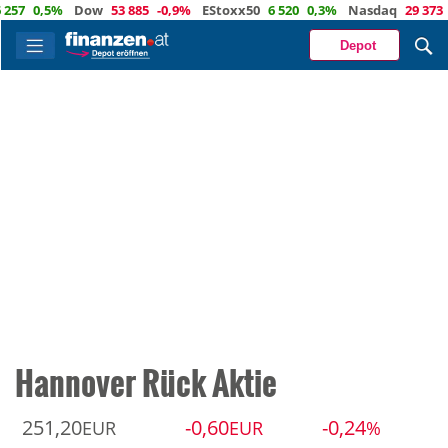
0,5%
Dow
53 885
-0,9%
EStoxx50
6 520
0,3%
Nasdaq
29 373
-0,
Depot
Hannover Rück Aktie
251,20
-0,60
-0,24
EUR
EUR
%