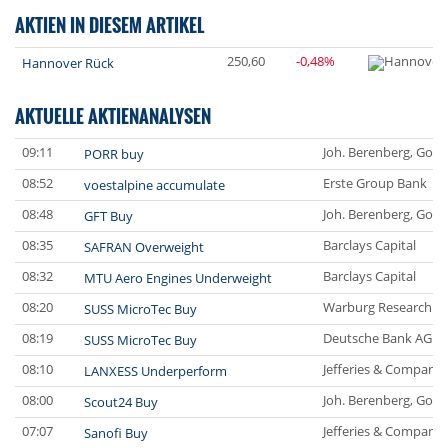
AKTIEN IN DIESEM ARTIKEL
250,60
-0,48%
Hannover Rück
AKTUELLE AKTIENANALYSEN
09:11
Joh. Berenberg, Goss
PORR buy
08:52
Erste Group Bank
voestalpine accumulate
08:48
Joh. Berenberg, Goss
GFT Buy
08:35
Barclays Capital
SAFRAN Overweight
08:32
Barclays Capital
MTU Aero Engines Underweight
08:20
Warburg Research
SUSS MicroTec Buy
08:19
Deutsche Bank AG
SUSS MicroTec Buy
08:10
Jefferies & Company 
LANXESS Underperform
08:00
Joh. Berenberg, Goss
Scout24 Buy
07:07
Jefferies & Company 
Sanofi Buy