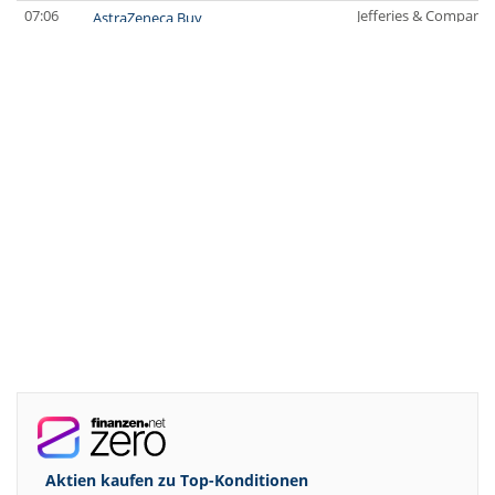
07:06
Jefferies & Company 
AstraZeneca Buy
07:00
JP Morgan Chase & C
TUI Overweight
06:59
JP Morgan Chase & C
Diageo Neutral
06:58
UBS AG
RATIONAL Buy
06:53
UBS AG
Henkel vz. Neutral
06:52
UBS AG
Merck Buy
06:49
UBS AG
Aurubis Neutral
06:49
JP Morgan Chase & C
Prosus Overweight
06:48
Jefferies & Company 
Befesa Buy
06:41
JP Morgan Chase & C
Carl Zeiss Meditec Underweight
06:38
UBS AG
Siemens Buy
06:36
UBS AG
Scout24 Buy
06:35
Jefferies & Company 
Fresenius Buy
06:34
Jefferies & Company 
Fresenius Medical Care Underperform
Aktien kaufen zu
Top-Konditionen