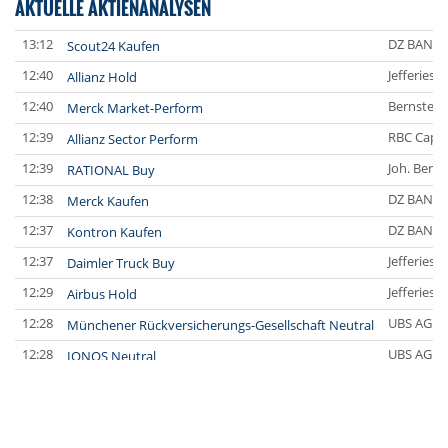
AKTUELLE AKTIENANALYSEN
13:12
DZ BANK
Scout24 Kaufen
12:40
Jefferies 
Allianz Hold
12:40
Bernstein
Merck Market-Perform
12:39
RBC Capit
Allianz Sector Perform
12:39
Joh. Bere
RATIONAL Buy
12:38
DZ BANK
Merck Kaufen
12:37
DZ BANK
Kontron Kaufen
12:37
Jefferies 
Daimler Truck Buy
12:29
Jefferies 
Airbus Hold
12:28
UBS AG
Münchener Rückversicherungs-Gesellschaft Neutral
12:28
UBS AG
IONOS Neutral
12:27
UBS AG
Allianz Neutral
12:27
Deutsche
Carl Zeiss Meditec Hold
12:26
Deutsche