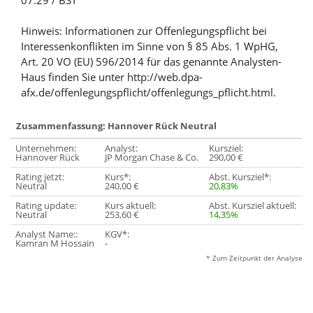
07:29 / BST
Hinweis: Informationen zur Offenlegungspflicht bei
Interessenkonflikten im Sinne von § 85 Abs. 1 WpHG,
Art. 20 VO (EU) 596/2014 für das genannte Analysten-
Haus finden Sie unter http://web.dpa-
afx.de/offenlegungspflicht/offenlegungs_pflicht.html.
Zusammenfassung: Hannover Rück Neutral
Unternehmen:
Analyst:
Kursziel:
Hannover Rück
JP Morgan Chase & Co.
290,00 €
Rating jetzt:
Kurs*:
Abst. Kursziel*:
Neutral
240,00 €
20,83%
Rating update:
Kurs aktuell:
Abst. Kursziel aktuell:
Neutral
253,60 €
14,35%
Analyst Name::
KGV*:
Kamran M Hossain
-
* Zum Zeitpunkt der Analyse