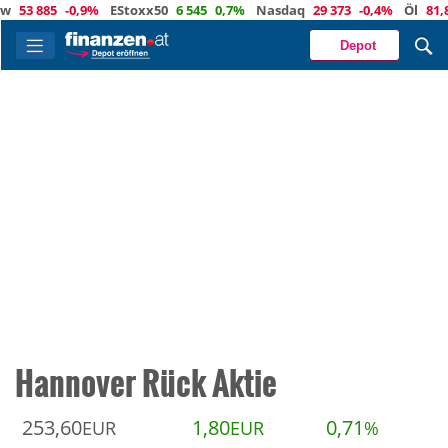
3 885
-0,9%
EStoxx50
6 545
0,7%
Nasdaq
29 373
-0,4%
Öl
81,8
-0
Depot
Hannover Rück Aktie
253,60
1,80
0,71
EUR
EUR
%