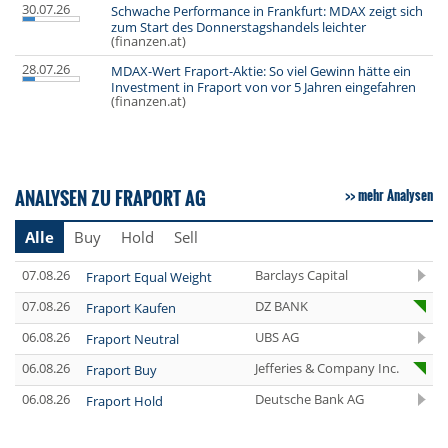
30.07.26
Schwache Performance in Frankfurt: MDAX zeigt sich
zum Start des Donnerstagshandels leichter
(finanzen.at)
28.07.26
MDAX-Wert Fraport-Aktie: So viel Gewinn hätte ein
Investment in Fraport von vor 5 Jahren eingefahren
(finanzen.at)
ANALYSEN ZU FRAPORT AG
mehr Analysen
Alle
Buy
Hold
Sell
07.08.26
Barclays Capital
Fraport Equal Weight
07.08.26
DZ BANK
Fraport Kaufen
06.08.26
UBS AG
Fraport Neutral
06.08.26
Jefferies & Company Inc.
Fraport Buy
06.08.26
Deutsche Bank AG
Fraport Hold