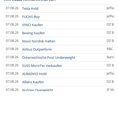
07.08.26
Jefferi
Tesla Hold
07.08.26
Jefferi
FUCHS Buy
07.08.26
DZ BA
VINCI Kaufen
07.08.26
DZ BA
Boeing Kaufen
07.08.26
DZ BA
Novo Nordisk Halten
07.08.26
RBC Ca
Airbus Outperform
07.08.26
Barclay
Österreichische Post Underweight
07.08.26
DZ BA
SUSS MicroTec Verkaufen
07.08.26
Jefferi
AUMOVIO Hold
07.08.26
DZ BA
Allianz Kaufen
07.08.26
JP Mor
Nutrien Overweight
07.08.26
UBS A
Tesla Neutral
07.08.26
DZ BA
Symrise Kaufen
07.08.26
DZ BA
LANXESS Halten