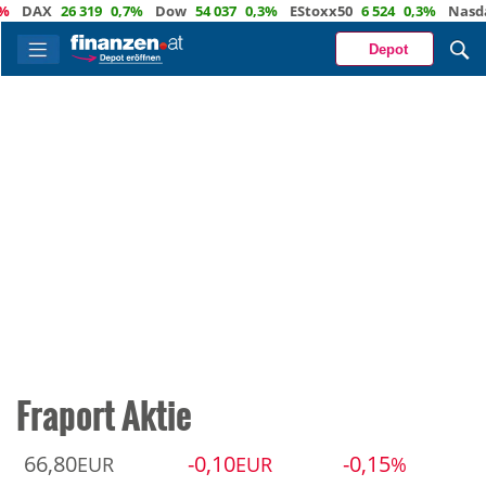
AX
26 319
0,7%
Dow
54 037
0,3%
EStoxx50
6 524
0,3%
Nasdaq
2
Depot
Fraport Aktie
66,80
-0,10
-0,15
EUR
EUR
%