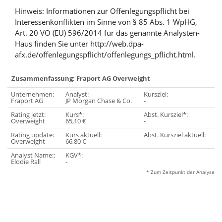
Hinweis: Informationen zur Offenlegungspflicht bei
Interessenkonflikten im Sinne von § 85 Abs. 1 WpHG,
Art. 20 VO (EU) 596/2014 für das genannte Analysten-
Haus finden Sie unter http://web.dpa-
afx.de/offenlegungspflicht/offenlegungs_pflicht.html.
Zusammenfassung: Fraport AG Overweight
Unternehmen:
Analyst:
Kursziel:
Fraport AG
JP Morgan Chase & Co.
-
Rating jetzt:
Kurs*:
Abst. Kursziel*:
Overweight
65,10 €
-
Rating update:
Kurs aktuell:
Abst. Kursziel aktuell:
Overweight
66,80 €
-
Analyst Name::
KGV*:
Elodie Rall
-
* Zum Zeitpunkt der Analyse